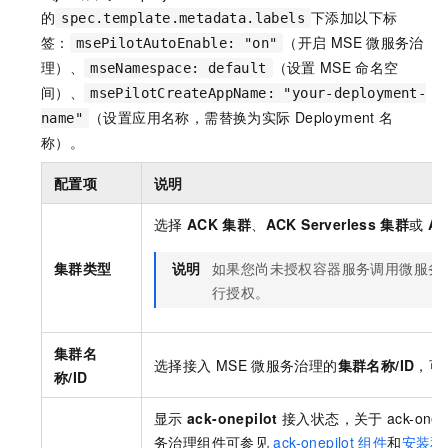
的
下添加以下标
spec.template.metadata.labels
签：
（开启
MSE
微服务治
msePilotAutoEnable: "on"
理）、
（设置
MSE
命名空
mseNamespace: default
间）、
msePilotCreateAppName: "your-deployment-
（设置应用名称，需替换为实际
Deployment
名
name"
称）。
配置项
说明
选择
ACK
集群
、
ACK Serverless
集群
或
AC
集群类型
说明
如果您尚未授权容器服务调用微服务
行授权。
集群名
选择接入
MSE
微服务治理的
集群名称/ID
，可
称/ID
显示
ack-onepilot
接入状态，关于
ack-onepi
务治理组件可参见
ack-onepilot
组件
和
安装和