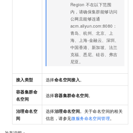
Region
不在以下范围
内，请确保集群能够访问
公网且能够连通
acm.aliyun.com:8080：
青岛、杭州、北京、上
海、上海-金融云、深圳、
中国香港、新加坡、法兰
克福、悉尼、硅谷、弗吉
尼亚。
接入类型
选择
命名空间接入
。
容器集群命
选择
容器集群命名空间
。
名空间
治理命名空
选择
治理命名空间
。
关于命名空间的相关
间
信息，请参见
微服务命名空间管理
。
补充说明：