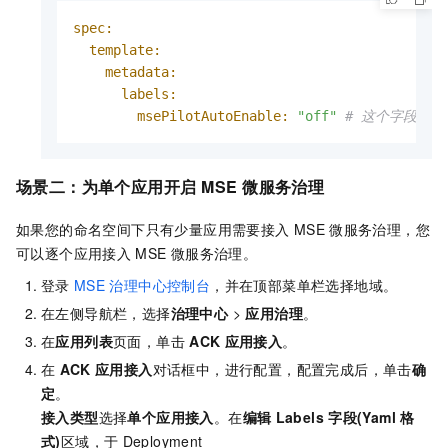
spec:
template:
metadata:
labels:
msePilotAutoEnable:
"off"
# 这个字段的"
场景二：为单个应用开启
MSE
微服务治理
如果您的命名空间下只有少量应用需要接入
MSE
微服务治理，您
可以逐个应用接入
MSE
微服务治理。
登录
MSE
治理中心控制台
，并在顶部菜单栏选择地域。
在左侧导航栏，选择
治理中心
>
应用治理
。
在
应用列表
页面，单击
ACK
应用接入
。
在
ACK
应用接入
对话框中，进行配置，配置完成后，单击
确
定
。
接入类型
选择
单个应用接入
。在
编辑
Labels
字段(Yaml
格
式)
区域，于
Deployment