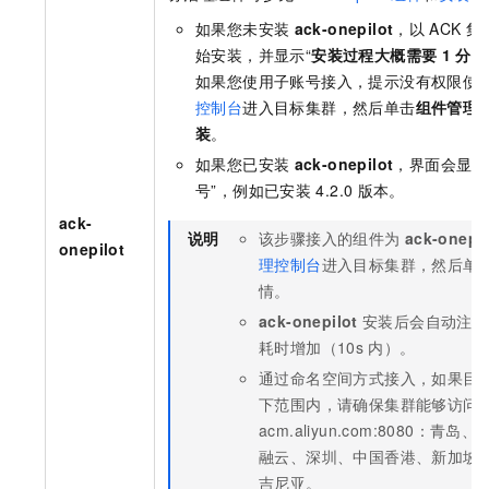
如果您未安装
ack-onepilot
，以
ACK
集
始安装，并显示“
安装过程大概需要
1
分钟
如果您使用子账号接入，提示没有权限使
控制台
进入目标集群，然后单击
组件管理
装
。
如果您已安装
ack-onepilot
，界面会显示“已
号”，例如已安装
4.2.0
版本。
ack-
说明
该步骤接入的组件为
ack-onepil
onepilot
理控制台
进入目标集群，然后单
情。
ack-onepilot
安装后会自动注入
耗时增加（10s
内）。
通过命名空间方式接入，如果目
下范围内，请确保集群能够访问
acm.aliyun.com:8080：
融云、深圳、中国香港、新加坡
吉尼亚。