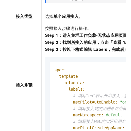
接入类型
选择
单个应用接入
。
按照接入步骤进行操作。
Step 1：进入集群工作负载-无状态应用页
Step 2：找到所接入的应用，点击「查看
Ya
Step 3：按以下格式编辑
Labels，完成后
spec:
template:
metadata:
接入步骤
labels:
# 填写“on”表示开启接入，需
msePilotAutoEnable:
"on"
# 填写接入到的治理命名空间
mseNamespace:
default
# 填写接入MSE的实际应用名
msePilotCreateAppName:
"