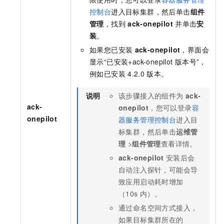
控制台
进入目标集群，然后单击
组件
管理
，找到
ack-onepilot
并单击
安
装
。
如果您已安装
ack-onepilot
，界面会
显示“已安装+ack-onepilot
版本号”，
例如已安装
4.2.0
版本。
说明
该步骤接入的组件为
ack-
ack-
onepilot
，您可以登录
容
onepilot
器服务管理控制台
进入目
标集群，然后单击
运维管
理
>
组件管理
查看详情。
ack-onepilot
安装后会
自动注入探针，可能会导
致应用启动耗时增加
（10s
内）。
通过命名空间方式接入，
如果目标集群所在的