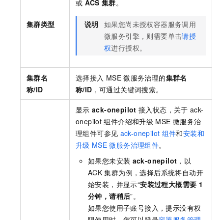
或
ACS
集群
。
集群类型
说明
如果您尚未授权容器服务调用
微服务引擎，则需要单击
请授
权
进行授权。
集群名
选择接入
MSE
微服务治理的
集群名
称/ID
称/ID
，可通过关键词搜索。
显示
ack-onepilot
接入状态，关于
ack-
onepilot
组件介绍和升级
MSE
微服务治
理组件可参见
ack-onepilot
组件
和
安装和
升级
MSE
微服务治理组件
。
如果您未安装
ack-onepilot
，以
ACK
集群为例，选择后系统将自动开
始安装，并显示“
安装过程大概需要
1
分钟，请稍后
”。
如果您使用子账号接入，提示没有权
限使用时，您可以登录
容器服务管理