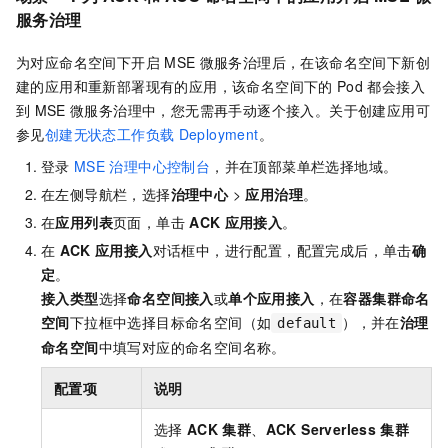
服务治理
为对应命名空间下开启
MSE
微服务治理后，在该命名空间下新创
建的应用和重新部署现有的应用，该命名空间下的
Pod
都会接入
到
MSE
微服务治理中，您无需再手动逐个接入。关于创建应用可
参见
创建无状态工作负载
Deployment
。
登录
MSE
治理中心控制台
，并在顶部菜单栏选择地域。
在左侧导航栏，选择
治理中心
>
应用治理
。
在
应用列表
页面，单击
ACK
应用接入
。
在
ACK
应用接入
对话框中，进行配置，配置完成后，单击
确
定
。
接入类型
选择
命名空间接入
或
单个应用接入
，在
容器集群命名
空间
下拉框中选择目标命名空间（如
），并在
治理
default
命名空间
中填写对应的命名空间名称。
配置项
说明
选择
ACK
集群
、
ACK Serverless
集群