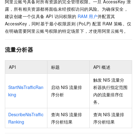
阿里云账号具备对所有资源的完全管理权限。一旦 AccessKey 泄
露，所有相关资源都将面临未经授权访问的风险。为确保安全，
建议创建一个仅具备 API 访问权限的
RAM
用户
并配置其
AccessKey，同时基于最小权限原则 (PoLP) 配置 RAM 策略。仅
在明确需要阿里云账号权限的特定场景下，才使用阿里云账号。
流量分析器
API
标题
API
概述
触发
NIS
流量分
StartNisTrafficRan
启动
NIS
流量排
析器执行指定范围
king
序分析
内的流量排序任
务。
DescribeNisTraffic
查询
NIS
流量排
查询
NIS
流量排
Ranking
序分析结果
序分析结果