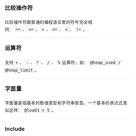
比较操作符
比较操作符跟普通的编程语言里的符号完全相
同：
、
、
、
、
、
。
==
>=
>
<=
<
!=
运算符
支持
、
、
、
、
运算符，如：
+
-
*
/
%
@heap_used /
。
@heap_limit
字面量
字面量是指基本的数值类型和字符串类型。一个基本的表达式类
似这样：
。
@load1 > 5
include