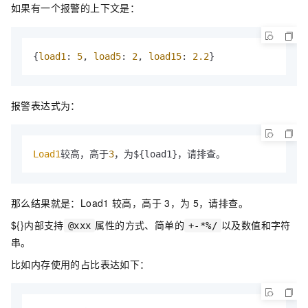
如果有一个报警的上下文是：
{
load1
: 
5
, 
load5
: 
2
, 
load15
: 
2.2
}
报警表达式为：
Load1
较高，高于
3
，为${load1}，请排查。
那么结果就是：Load1
较高，高于
3，为
5，请排查。
${}内部支持
属性的方式、简单的
以及数值和字符
@xxx
+-*%/
串。
比如内存使用的占比表达如下：