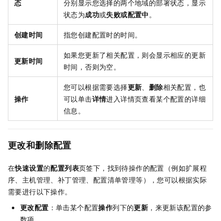
态
分别显示您选择的两个地域的部署状态，显示
状态为
成功
或
失败或配置中
。
创建时间
指您创建配置时的时间。
如果您更新了相关配置，则会显示相应的更新
更新时间
时间，否则为空。
您可以根据需要选择
更新
、
删除
相关配置，也
操作
可以单击
详情
进入详情页查看某个配置的详细
信息。
更改和删除配置
在
快速设置
的
配置列表
页签下，找到待操作的配置（例如扩展程
序、主机管理、补丁管理、配置清单管理等），您可以根据实际
需要进行以下操作。
更改配置
：单击某个配置
操作
列下的
更新
，来更新该配置的参
数项。