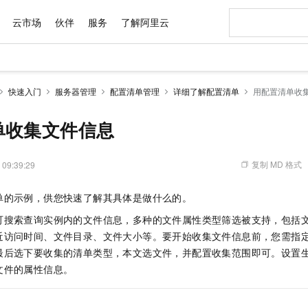
云市场
伙伴
服务
了解阿里云
AI 特惠
数据与 API
成为产品伙伴
企业增值服务
最佳实践
价格计算器
AI 场景体
基础软件
产品伙伴合
阿里云认证
市场活动
配置报价
大模型
快速入门
服务器管理
配置清单管理
详细了解配置清单
用配置清单收
自助选配和估算价格
新方式
域名与网站
睿译宝，AI翻译排版一步到位
智启 AI 普惠权益
产品生态集成认证中心
企业支持计划
云上春晚
千问官方 MaaS 平台，为开发者和 Agent 而生，新用户赠送 1 亿 + tokens 额度
云服务器 EC
AI Coding
阿里云Maa
2026 阿里云
为企业打
数据集
Windows
大模型认证
模型
NEW
交付可用成果
值低价云产品抢先购
提供智能易用的域名与建站服务
上传文档即自动完成翻译和格式还原
至高享 1亿+免费 tokens，加速 Al 应用落地
安全可靠、弹
智能编程，一键
单收集文件信息
产品生态伙伴
专家技术服务
云上奥运之旅
弹性计算合作
阿里云中企出
手机三要素
宝塔 Linux
全部认证
价格优势
有专属领域专家
对象存储 OSS
GLM-5.2：长任务时代开源旗舰模型
阿里云 OPC 创新助力计划
云数据库 RD
即刻拥有 DeepS
AI 电商营销
产品生态伙伴工作台
企业增值服务台
云栖战略参考
云存储合作计
云栖大会
身份实名认证
CentOS
训练营
推动算力普惠，释放技术红利
的大模型服务
最高返9万
多领域专家智能体,一键组建 AI 虚拟交付团队
至高百万元 Token 补贴，加速一人公司成长
稳定、安全、高性价比、高性能的云存储服务
真正可用的 1M 上下文,一次完成代码全链路开发
轻松解锁专属 Dee
从图文生成到
复制 MD 格式
 09:39:29
云上的中国
数据库合作计
活动全景
短信
Docker
图片和
站式影视创作平台
人工智能平台 PAI
Hermes Agent，打造自进化智能体
Token Plan 模型订阅计划
Qoder
5 分钟轻松部署
AI 广告创作
企业成长
大模型
NEW
信息公告
单的示例，供您快速了解其具体是做什么的。
看见新力量
云网络合作计
OCR 文字识别
JAVA
级电脑
证享300元代金券
可视化编排打通从文字构思到成片全链路闭环
一站式AI开发、训练和推理服务
自主进化，持久记忆，越用越聪明
Qwen3.8-Max 首发尝鲜，限时加量 10 倍，夜间低至2折
面向真实软件
图文、视频一
Kimi-K3
HappyHors
NEW
魔搭 Mode
可搜索查询实例内的文件信息，多种的文件属性类型筛选被支持，包括
loud
服务实践
官网公告
Kimi 最新旗舰模型，长程编程与推理利器
让文字生成流
金融模力时刻
Salesforce O
版
发票查验
全能环境
Qoder CN
Claude Code + GStack 打造工程团队
千问办公，限时限量积分加倍
云原生数据库 P
低代码高效构
AI 建站
NEW
近访问时间、文件目录、文件大小等。要开始收集文件信息前，您需指
作计划
计划
创新中心
魔搭 ModelSc
健康状态
让AI从“聊天伙伴”进化为能干活的“数字员工”
覆盖公网/内网、递归/权威、移动APP等全场景解析服务
安装技能 GStack，拥有专属 AI 工程团队
你的AI工作搭子，覆盖日常办公高频场景
基于千问大模型等，支持代码智能生成、研发智能问答
0 代码专业建
最后选下要收集的清单类型，本文选文件，并配置收集范围即可。设置
客户案例
天气预报查询
操作系统
Deepseek-v4-pro
HappyHors
态合作计划
文件的属性信息。
态智能体模型
旗舰 MoE 大模型，百万上下文与顶尖推理能力
图生视频，流
Compute
同享
容器服务 Kubernetes 版 ACK
万小智 AI 建站低至 15元/月
云防火墙
AI 短剧/漫剧
快递物流查询
WordPress
成为服务伙
高校合作
式云数据仓库
点，立即开启云上创新
提供一站式管理容器应用的 K8s 服务
送.CN域名，送备案服务码
云原生的云上
AI助力短剧
GLM-5.2
Wan2.7-T
Ubuntu