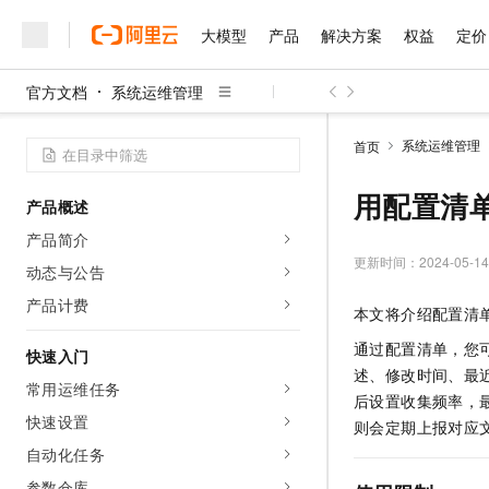
大模型
产品
解决方案
权益
定价
官方文档
系统运维管理
大模型
产品
解决方案
权益
定价
云市场
伙伴
服务
了解阿里云
精选产品
精选解决方案
普惠上云
产品定价
精选商城
成为销售伙伴
售前咨询
为什么选择阿里云
千问AI平台
系统运维管理
首页
了解云产品的定价详情
大模型服务平台百炼
千问办公，解锁你的工作
普惠上云 官方力荐
分销伙伴
在线服务
网站建设
什么是云计算
大
大模型服务与应用平台
企业级Agent产品，直接
云服务器38元/年起，超
用配置清
产品概述
咨询伙伴
多端小程序
技术领先
云上成本管理
售后服务
千问大模型
Agency Agents：拥
官方推荐返现计划
大模型
产品简介
大模型
精选产品
精选解决方案
Salesforce 国际版订阅
稳定可靠
管理和优化成本
多元化、高性能、安全可靠
推荐新用户得奖励，单订单
更新时间：
2024-05-14
销售伙伴合作计划
动态与公告
自助服务
友盟天域
安全合规
人工智能与机器学习
AI
文本生成
无影云电脑
HappyHorse 打造一
云工开物
产品计费
本文将介绍配置清
无影生态合作计划
在线服务
观测云
分析师报告
随时随地安全接入的云上超
高校专属算力普惠，学生认
计算
互联网应用开发
Qwen3.8-Max
HOT
通过配置清单，您
Salesforce On Alibaba C
工单服务
快速入门
智能体时代全能旗舰模型
Tuya 物联网平台阿里云
研究报告与白皮书
云解析DNS
快速拥有专属 OpenClaw
述、修改时间、最
Consulting Partner 合
大数据
容器
常用运维任务
免费试用
短信专区
后设置收集频率，
蓝凌 OA
Qwen3.7-Plus
AI 大模型销售与服务生
快速设置
现代化应用
存储
天池大赛
则会定期上报对应
能看、能想、能动手的多模
云原生大数据计算服务 Max
解决方案免费试用 新老
电子合同
自动化任务
面向分析的企业级SaaS模
最高领取价值200元试用
安全
网络与CDN
AI 算法大赛
Qwen3-VL-Plus
畅捷通
参数仓库