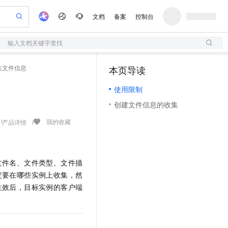
文档
备案
控制台
输入文档关键字查找
验
作计划
器
AI 活动
专业服务
服务伙伴合作计划
开发者社区
加入我们
服务平台百炼
阿里云 OPC 创新助力计划
集文件信息
本页导读
（1）
一站式生成采购清单，支持单品或批量购买
S
S产品伙伴计划（繁花）
峰会
造的大模型服务与应用开发平台
Qwen Audio：打造专属 AI 语音助手
轻量应用服务器
一句话生成原生可编辑精美 PPT 文稿
AI 生产力先锋
Al MaaS 服务伙伴赋能合作
域名
博文
Careers
NEW
至高可申请百万元
使用限制
性可伸缩的云计算服务
开启高性价比 AI 编程新体验
Qwen-Audio-3.0-Realtime 端到端实时语音角色扮演
输入一句话想法, 轻松生成专业的 PPT
先锋实践拓展 AI 生产力的边界
快速构建应用程序和网站，即刻迈出上云第一步
Token 补贴，五大权
计划
海大会
伙伴信用分合作计划
商标
问答
社会招聘
创建文件信息的收集
益加速 OPC 成功
S
eek-V4-Pro
数字证书管理服务（原SSL证书）
一键部署幻兽帕鲁游戏服务器
飞天发布时刻
HOT
划
备案
电子书
校园招聘
pSeek-V4-Pro
视频创作，一键激活电商全链路生产力
全托管，含MySQL、PostgreSQL、SQL Server、MariaDB多引擎
实现全站HTTPS，呈现可信的WEB访问
一键购买专属联机服务器，轻松开启游戏
所见，即是所愿
我的收藏
产品详情
更多支持
划
公司注册
镜像站
视频生成
语音识别与合成
专属 QwenPaw
短信服务
漫剧工坊：一站式动画创作平台
AI 实训营
HOT
合作伙伴培训与认证
划
上云迁移
的智能体编程平台
站生成，高效打造优质广告素材
从聊天伙伴进化为能主动干活的本地数字员工
快速生产连贯的高质量长漫剧
从基础到进阶，Agent 创客手把手教你
国内短信简单易用，安全可靠，秒级触达，全球覆盖200+国家和地区。
e-1.1-T2V
Qwen3-TTS-Flash
lScope
我要反馈
文件名、文件类型、文件描
查询合作伙伴
畅细腻的高质量视频
离线语音合成大模型，多语言方言自适应，低延迟高稳定
n Alibaba Cloud ISV 合作
代维服务
olarDB
建企业门户网站
大数据开发治理平台 DataWorks
10 分钟搭建微信、支付宝小程序
定要在哪些实例上收集，然
创新加速
ope
登录合作伙伴管理后台
我要建议
站，无忧落地极速上线
以可视化方式快速构建移动和 PC 门户网站
100%兼容MySQL、PostgreSQL，兼容Oracle，支持集中和分布式
高效部署网站，快速应用到小程序
Data Agent 驱动的一站式 Data+AI 开发治理平台
生效后，目标实例的客户端
e-1.1-I2V
Cosyvoice-V3-Flash
安全
畅自然，细节丰富
高表现力语音合成大模型，语音克隆听感自然
我要投诉
上云场景组合购
伴
边界网络安全防护产品
漫剧创作，剧本、分镜、视频高效生成
覆盖90%+业务场景，专享组合折扣价
2V
VPN
Fun-ASR