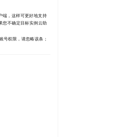
文戏情感细腻自然，动作戏激烈拳拳到肉，实现更强表演能力
支持中英文自由切换，具备更强的噪声鲁棒性
云聚AI 严选权益
SSL 证书
，一键激活高效办公新体验
精选AI产品，从模型到应用全链提效
户端，这样可更好地支持
堡垒机
果您不确定目标实例云助
AI 用量加速计划
应用
防火墙
、识别商机，让客服更高效、服务更出色。
新老同享，达量后返
账号权限，请忽略该条；
千问办公
主机安全
NEW
的智能体编程平台
一站式AI生产力平台
AI 应用及服务市场
伶鹊
企业级人与Agent协作平台，接入和调度多个数字员工
智能客服平台，对话机器人、对话分析、智能外呼
AI 应用
大模型服务平台百炼 - 全妙
大模型
应用创作平台
多模态内容创作工具，已接入 DeepSeek
自然语言处理
数据标注
机器学习
息提取
与 AI 智能体进行实时音视频通话
从文本、图片、视频中提取结构化的属性信息
构建支持视频理解的 AI 音视频实时通话应用