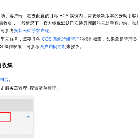
服务生态伙伴
视觉 Coding、空间感知、多模态思考等全面升级
1M上下文，专为长程任务能力而生
云工开物
企业应用
Night Plan 支持 Qwen 3.8-Max
AI 办公
NEW
Red Hat
30+ 款产品免费体验
夜间 5 折，Qwen/Meoo/TokenPlan 客户专享
AI智能应用
科研合作
云助手客户端，在要配置的目标
ECS
实例内，需要最新版本的云助手客
ERP
堂（旗舰版）
SUSE
息收集，一般情况下，官方镜像默认已安装最新版的云助手客户端。如
智能客服
AI 应用构建
大模型原生
CRM
，可参考
安装云助手客户端
。
2个月
自动承接线索
建站小程序
阿里云账号，需要具备
OOS
系统运维管理
的操作权限，如果您是管理员
Qoder
大模型服务平台百炼-应用模版
OA 办公系统
HOT
NEW
S
操作权限，可参考
账户访问控制
来授予。
面向真实软件
个人版上线、团队版降价；千问3.8-Max首发发尝鲜
丰富多元化的应用模版和解决方案
力提升
财税管理
模板建站
万有无界
大模型服务平台百炼-智能体
400电话
定制建站
的收集
的模型效果
灵活可视化地构建企业级 Agent
方案
广告营销
模板小程序
秒悟
人工智能平台 PAI
制台
。
定制小程序
云端极速 AI 
新一代 AI 视频生成模型，深度适配广告营销等场景
AI Native 的算法工程平台，一站式完成建模、训练、推理服务部署
击服务器管理>配置清单管理。
APP 开发
建站系统
AI 应用
10分钟微调：让0.6B模型媲美235B模型
多模态数据信
依托云原生高可用架构,实现Dify私有化部署
用1%尺寸在特定领域达到大模型90%以上效果