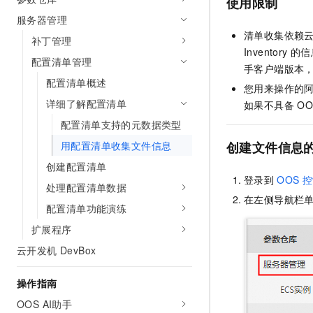
使用限制
AI 产品 免费试用
网络
安全
云开发大赛
服务器管理
Tableau 订阅
1亿+ 大模型 tokens 和 
清单收集依赖
补丁管理
可观测
入门学习赛
中间件
AI空中课堂在线直播课
Inventory
的信
140+云产品 免费试用
大模型服务
配置清单管理
上云与迁云
手客户端版本
产品新客免费试用，最长1
数据库
配置清单概述
生态解决方案
您用来操作的
千问AI平台-Token Plan
企业出海
大模型ACA认证体验
大数据计算
详细了解配置清单
如果不具备
OO
助力企业全员 AI 认知与能
行业生态解决方案
配置清单支持的元数据类型
政企业务
媒体服务
千问AI平台-模型体验
开发者生态解决方案
用配置清单收集文件信息
创建文件信息
在线体验全尺寸、多种模态
企业服务与云通信
创建配置清单
AI 开发和 AI 应用解决
Happy 系列大模型
登录到
OOS
控
域名与网站
处理配置清单数据
在左侧导航栏单
配置清单功能演练
终端用户计算
扩展程序
Serverless
大模型解决方案
云开发机 DevBox
开发工具
快速部署 Dify，高效搭建 
操作指南
迁移与运维管理
OOS AI助手