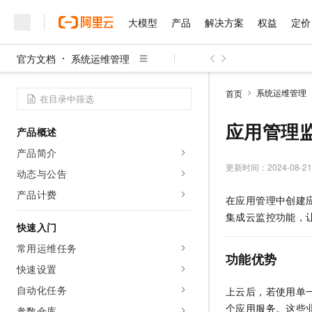
大模型
产品
解决方案
权益
定价
官方文档
系统运维管理
大模型
产品
解决方案
权益
定价
云市场
伙伴
服务
了解阿里云
精选产品
精选解决方案
普惠上云
产品定价
精选商城
成为销售伙伴
售前咨询
为什么选择阿里云
千问AI平台
系统运维管理
首页
了解云产品的定价详情
大模型服务平台百炼
睿译宝，AI翻译排版一
普惠上云 官方力荐
分销伙伴
在线服务
网站建设
什么是云计算
大
大模型服务与应用平台
上传文档即自动完成翻译和
云服务器38元/年起，超
应用管理
产品概述
咨询伙伴
多端小程序
技术领先
云上成本管理
售后服务
千问大模型
GLM-5.2：长任务时代
官方推荐返现计划
大模型
产品简介
大模型
精选产品
精选解决方案
Salesforce 国际版订阅
稳定可靠
管理和优化成本
多元化、高性能、安全可靠
推荐新用户得奖励，单订单
更新时间：
2024-08-21
销售伙伴合作计划
动态与公告
自助服务
友盟天域
安全合规
人工智能与机器学习
AI
文本生成
无影云电脑
Hermes Agent，打造
云工开物
产品计费
在应用管理中创建
无影生态合作计划
在线服务
观测云
分析师报告
随时随地安全接入的云上超
自主进化，持久记忆，越用
高校专属算力普惠，学生认
计算
互联网应用开发
Qwen3.8-Max
集成云监控功能，
HOT
Salesforce On Alibaba C
工单服务
快速入门
智能体时代全能旗舰模型
Tuya 物联网平台阿里云
研究报告与白皮书
云解析DNS
快速拥有专属 OpenClaw
Consulting Partner 合
大数据
容器
常用运维任务
免费试用
短信专区
功能优势
蓝凌 OA
Qwen3.7-Plus
AI 大模型销售与服务生
快速设置
现代化应用
存储
天池大赛
能看、能想、能动手的多模
云原生大数据计算服务 Max
解决方案免费试用 新老
电子合同
自动化任务
上云后，若使用单
面向分析的企业级SaaS模
最高领取价值200元试用
安全
网络与CDN
AI 算法大赛
Qwen3-VL-Plus
个应用服务。这些
畅捷通
参数仓库