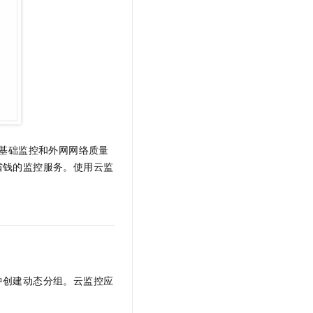
t.diy 一步搞定创意建站
构建大模型应用的安全防护体系
通过自然语言交互简化开发流程,全栈开发支持
通过阿里云安全产品对 AI 应用进行安全防护
基础监控和外网网络质量
省钱的监控服务。使用云监
中创建动态分组。云监控应