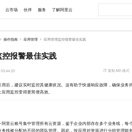
云市场
伙伴
服务
了解阿里云
AI 特惠
数据与 API
成为产品伙伴
企业增值服务
最佳实践
价格计算器
AI 场景体
基础软件
产品伙伴合
阿里云认证
市场活动
配置报价
大模型
操作指南
应用管理
应用管理监控报警最佳实践
自助选配和估算价格
步到位
域名与网站
智启 AI 普惠权益
产品生态集成认证中心
企业支持计划
云上春晚
Qwen Audio：打造专属 AI 语音助手
千问官方 MaaS 平台，为开发者和 Agent 而生，新用户赠送 1 亿 + tokens 额度
云服务器 EC
一句话生成原生
AI Coding
阿里云Maa
2026 阿里云
为企业打
数据集
Windows
大模型认证
模型
NEW
NEW
格式还原
值低价云产品抢先购
提供智能易用的域名与建站服务
至高享 1亿+免费 tokens，加速 Al 应用落地
Qwen-Audio-3.0-Realtime 端到端实时语音角色扮演
安全可靠、弹
输入一句话想法,
智能编程，一键
监控报警最佳实践
产品生态伙伴
专家技术服务
云上奥运之旅
弹性计算合作
阿里云中企出
手机三要素
宝塔 Linux
全部认证
价格优势
开源旗舰模型
对象存储 OSS
即刻拥有 DeepSeek-V4-Pro
阿里云 OPC 创新助力计划
云数据库 RD
一键部署幻兽
AI 电商营销
产品生态伙伴工作台
企业增值服务台
云栖战略参考
云存储合作计
云栖大会
身份实名认证
CentOS
训练营
推动算力普惠，释放技术红利
的大模型服务
最高返9万
真正可用的 1M 上下文,一次完成代码全链路开发
轻松解锁专属 DeepSeek-V4-Pro
至高百万元 Token 补贴，加速一人公司成长
稳定、安全、高性价比、高性能的云存储服务
一键购买专属
从图文生成到
复制 MD 格式
 03:44:20
云上的中国
数据库合作计
活动全景
短信
Docker
图片和
自进化智能体
人工智能平台 PAI
5 分钟轻松部署专属 QwenPaw
Token Plan 模型订阅计划
Qoder
高效搭建 AI
AI 广告创作
企业成长
大模型
NEW
HOT
信息公告
应用后，建议实时监控其健康状况。这有助于快速响应故障，确保业务
看见新力量
云网络合作计
OCR 文字识别
JAVA
级电脑
越聪明
证享300元代金券
一站式AI开发、训练和推理服务
Qwen3.8-Max 首发尝鲜，限时加量 10 倍，夜间低至2折
从聊天伙伴进化为能主动干活的本地数字员工
面向真实软件
图文、视频一
Kimi-K3
HappyHors
让应用监控变得更简便高效。
NEW
魔搭 Mode
loud
服务实践
官网公告
Kimi 最新旗舰模型，长程编程与推理利器
让文字生成流
金融模力时刻
Salesforce O
版
发票查验
全能环境
Qoder CN
Claude Code + GStack 打造工程团队
千问办公，限时限量积分加倍
云原生数据库 P
低代码高效构
AI 建站
NEW
作计划
计划
创新中心
魔搭 ModelSc
健康状态
让AI从“聊天伙伴”进化为能干活的“数字员工”
覆盖公网/内网、递归/权威、移动APP等全场景解析服务
安装技能 GStack，拥有专属 AI 工程团队
你的AI工作搭子，覆盖日常办公高频场景
基于千问大模型等，支持代码智能生成、研发智能问答
0 代码专业建
客户案例
天气预报查询
操作系统
Deepseek-v4-pro
HappyHors
态合作计划
态智能体模型
旗舰 MoE 大模型，百万上下文与顶尖推理能力
图生视频，流
Compute
同享
容器服务 Kubernetes 版 ACK
万小智 AI 建站低至 15元/月
云防火墙
AI 短剧/漫剧
快递物流查询
WordPress
成为服务伙
高校合作
一阿里云账号集中管理所有云资源，鉴于企业内部存在多个业务线，每
式云数据仓库
点，立即开启云上创新
提供一站式管理容器应用的 K8s 服务
送.CN域名，送备案服务码
云原生的云上
AI助力短剧
GLM-5.2
Wan2.7-T
业务线被分配给不同的团队管理。因此，按应用对资源进行分组管理能
Ubuntu