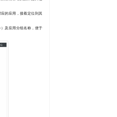
文戏情感细腻自然，动作戏激烈拳拳到肉，实现更强表演能力
支持中英文自由切换，具备更强的噪声鲁棒性
云聚AI 严选权益
SSL 证书
，一键激活高效办公新体验
精选AI产品，从模型到应用全链提效
对应的应用，接着定位到其
堡垒机
AI 用量加速计划
应用
防火墙
、识别商机，让客服更高效、服务更出色。
新老同享，达量后返
务）及应用分组名称，便于
千问办公
主机安全
NEW
的智能体编程平台
一站式AI生产力平台
AI 应用及服务市场
伶鹊
企业级人与Agent协作平台，接入和调度多个数字员工
智能客服平台，对话机器人、对话分析、智能外呼
AI 应用
大模型服务平台百炼 - 全妙
大模型
应用创作平台
多模态内容创作工具，已接入 DeepSeek
自然语言处理
数据标注
机器学习
息提取
与 AI 智能体进行实时音视频通话
从文本、图片、视频中提取结构化的属性信息
构建支持视频理解的 AI 音视频实时通话应用