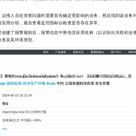
服务生态伙伴
视觉 Coding、空间感知、多模态思考等全面升级
1M上下文，专为长程任务能力而生
云工开物
企业应用
Night Plan 支持 Qwen 3.8-Max
AI 办公
NEW
Red Hat
30+ 款产品免费体验
夜间 5 折，Qwen/Meoo/TokenPlan 客户专享
AI智能应用
科研合作
，运维人员在排查问题时需要首先确定受影响的业务，然后找到该业务
ERP
堂（旗舰版）
SUSE
境应用分组，最后查看监控指标以检查是否存在异常。
智能客服
AI 应用构建
大模型原生
CRM
2个月
自动承接线索
度创建了报警规则后，报警信息中将包含应用名称（以识别出关联的业
建站小程序
Qoder
大模型服务平台百炼-应用模版
OA 办公系统
业务及其环境类型。
HOT
NEW
面向真实软件
个人版上线、团队版降价；千问3.8-Max首发发尝鲜
丰富多元化的应用模版和解决方案
力提升
财税管理
模板建站
万有无界
大模型服务平台百炼-智能体
400电话
定制建站
的模型效果
灵活可视化地构建企业级 Agent
方案
广告营销
模板小程序
秒悟
人工智能平台 PAI
定制小程序
云端极速 AI 
新一代 AI 视频生成模型，深度适配广告营销等场景
AI Native 的算法工程平台，一站式完成建模、训练、推理服务部署
APP 开发
建站系统
AI 应用
10分钟微调：让0.6B模型媲美235B模型
多模态数据信
依托云原生高可用架构,实现Dify私有化部署
用1%尺寸在特定领域达到大模型90%以上效果