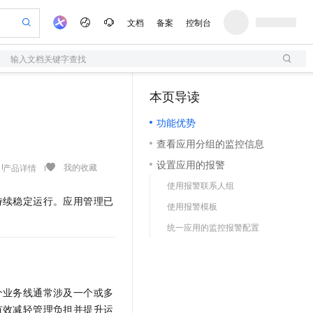
文档
备案
控制台
输入文档关键字查找
验
作计划
器
AI 活动
专业服务
服务伙伴合作计划
开发者社区
加入我们
服务平台百炼
阿里云 OPC 创新助力计划
本页导读
（1）
一站式生成采购清单，支持单品或批量购买
S
可编辑精美 PPT 文稿
S产品伙伴计划（繁花）
峰会
造的大模型服务与应用开发平台
轻量应用服务器
Agency Agents：拥有专属领域专家
AI 生产力先锋
Al MaaS 服务伙伴赋能合作
域名
博文
Careers
至高可申请百万元
功能优势
性可伸缩的云计算服务
 轻松生成专业的 PPT
开启高性价比 AI 编程新体验
先锋实践拓展 AI 生产力的边界
快速构建应用程序和网站，即刻迈出上云第一步
多领域专家智能体,一键组建 AI 虚拟交付团队
Token 补贴，五大权
计划
海大会
伙伴信用分合作计划
商标
问答
社会招聘
查看应用分组的监控信息
益加速 OPC 成功
S
帕鲁游戏服务器
数字证书管理服务（原SSL证书）
HappyHorse 打造一站式影视创作平台
飞天发布时刻
HOT
划
备案
电子书
校园招聘
设置应用的报警
联机服务器，轻松开启游戏
视频创作，一键激活电商全链路生产力
全托管，含MySQL、PostgreSQL、SQL Server、MariaDB多引擎
实现全站HTTPS，呈现可信的WEB访问
所见，即是所愿
可视化编排打通从文字构思到成片全链路闭环
我的收藏
产品详情
更多支持
划
公司注册
镜像站
使用报警联系人组
视频生成
语音识别与合成
 智能体与工作流应用
短信服务
漫剧工坊：一站式动画创作平台
AI 实训营
持续稳定运行。应用管理已
合作伙伴培训与认证
使用报警模板
划
上云迁移
的智能体编程平台
站生成，高效打造优质广告素材
通过阿里云百炼高效搭建AI应用,助力高效开发
快速生产连贯的高质量长漫剧
从基础到进阶，Agent 创客手把手教你
国内短信简单易用，安全可靠，秒级触达，全球覆盖200+国家和地区。
e-1.1-T2V
Qwen3-TTS-Flash
lScope
我要反馈
查询合作伙伴
统一应用的监控报警配置
畅细腻的高质量视频
离线语音合成大模型，多语言方言自适应，低延迟高稳定
n Alibaba Cloud ISV 合作
代维服务
olarDB
建企业门户网站
大数据开发治理平台 DataWorks
10 分钟搭建微信、支付宝小程序
创新加速
ope
登录合作伙伴管理后台
我要建议
站，无忧落地极速上线
以可视化方式快速构建移动和 PC 门户网站
100%兼容MySQL、PostgreSQL，兼容Oracle，支持集中和分布式
高效部署网站，快速应用到小程序
Data Agent 驱动的一站式 Data+AI 开发治理平台
e-1.1-I2V
Cosyvoice-V3-Flash
安全
畅自然，细节丰富
高表现力语音合成大模型，语音克隆听感自然
我要投诉
上云场景组合购
伴
个业务线通常涉及一个或多
边界网络安全防护产品
漫剧创作，剧本、分镜、视频高效生成
覆盖90%+业务场景，专享组合折扣价
2V
VPN
Fun-ASR
有效减轻管理负担并提升运