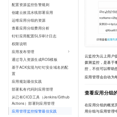
10 分钟在聊天系统中增加
配置资源监控告警规则
专有云
创建云效流水线部署应用
运维应用分组的资源
查看应用分组费用分析
钉钉应用配置SLS审计日志
权限说明
应用发布管理
云监控为云上用户
通过导入资源生成ROS模板
拨测监控，
是基于
基于ACK实现与钉钉安全域名的配
控，不但可以帮助
置
应用管理会自动为
应用规划最佳实践
部署私有代码到应用管理
查看应用分组
从已有CICD工具（Jenkins/Github
Actions）部署到应用管理
在应用分组的概览
应用管理监控报警最佳实践
用分组与应用管理