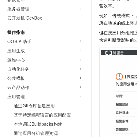
AI 产品 免费试用
网络
营效率。
安全
云开发大赛
服务器管理
Tableau 订阅
1亿+ 大模型 tokens 和 
例如，传统模式下
云开发机 DevBox
可观测
入门学习赛
中间件
AI空中课堂在线直播课
所在地域的线上环
140+云产品 免费试用
大模型服务
上云与迁云
产品新客免费试用，最长1
数据库
操作指南
但在按应用分组维
生态解决方案
千问AI平台-Token Plan
快速判断受影响的
OOS AI助手
企业出海
大模型ACA认证体验
大数据计算
助力企业全员 AI 认知与能
应用生成
行业生态解决方案
政企业务
媒体服务
千问AI平台-模型体验
运维中心
开发者生态解决方案
在线体验全尺寸、多种模态
自动化任务
企业服务与云通信
AI 开发和 AI 应用解决
Happy 系列大模型
公共模板
域名与网站
云产品动作
终端用户计算
应用管理
通过Git仓库创建应用
Serverless
大模型解决方案
基于特定编程语言的应用配置
开发工具
快速部署 Dify，高效搭建 
本地调试Buildpacks构建
迁移与运维管理
通过应用分组管理资源