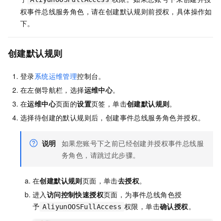
权事件总线服务角色，请在创建默认规则前授权，具体操作如
下。
创建默认规则
登录
系统运维管理
控制台。
在左侧导航栏，选择
运维中心
。
在
运维中心
页面的
设置
页签，单击
创建默认规则
。
选择待创建的默认规则后，创建事件总线服务角色并授权。
说明
如果您账号下之前已经创建并授权事件总线服
务角色，请跳过此步骤。
在
创建默认规则
页面，单击
去授权
。
进入
访问控制快速授权
页面，为事件总线角色授
予
权限，单击
确认授权
。
AliyunOOSFullAccess