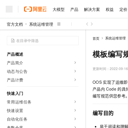
大模型
产品
解决方案
权益
定价
官方文档
系统运维管理
大模型
产品
解决方案
权益
定价
云市场
伙伴
服务
了解阿里云
精选产品
精选解决方案
普惠上云
产品定价
精选商城
成为销售伙伴
售前咨询
为什么选择阿里云
千问AI平台
系统运维管理
首页
了解云产品的定价详情
大模型服务平台百炼
睿译宝，AI翻译排版一
普惠上云 官方力荐
分销伙伴
在线服务
网站建设
什么是云计算
大
大模型服务与应用平台
上传文档即自动完成翻译和
云服务器38元/年起，超
模板编写
产品概述
咨询伙伴
多端小程序
技术领先
云上成本管理
售后服务
千问大模型
GLM-5.2：长任务时代
官方推荐返现计划
大模型
产品简介
大模型
精选产品
精选解决方案
Salesforce 国际版订阅
稳定可靠
管理和优化成本
多元化、高性能、安全可靠
推荐新用户得奖励，单订单
更新时间：
2022-09-16
销售伙伴合作计划
动态与公告
自助服务
友盟天域
安全合规
人工智能与机器学习
AI
文本生成
无影云电脑
Hermes Agent，打造
云工开物
产品计费
OOS
实现了运维即代码
无影生态合作计划
在线服务
观测云
分析师报告
随时随地安全接入的云上超
自主进化，持久记忆，越用
高校专属算力普惠，学生认
计算
互联网应用开发
Qwen3.8-Max
产品内
Code
的具
HOT
Salesforce On Alibaba C
工单服务
快速入门
智能体时代全能旗舰模型
Tuya 物联网平台阿里云
研究报告与白皮书
编写规范供您参考
云解析DNS
快速拥有专属 OpenClaw
Consulting Partner 合
大数据
容器
常用运维任务
免费试用
短信专区
蓝凌 OA
Qwen3.7-Plus
AI 大模型销售与服务生
快速设置
现代化应用
存储
天池大赛
编写目的
能看、能想、能动手的多模
云原生大数据计算服务 Max
解决方案免费试用 新老
电子合同
自动化任务
面向分析的企业级SaaS模
最高领取价值200元试用
安全
网络与CDN
AI 算法大赛
Qwen3-VL-Plus
易于阅读和理
畅捷通
参数仓库