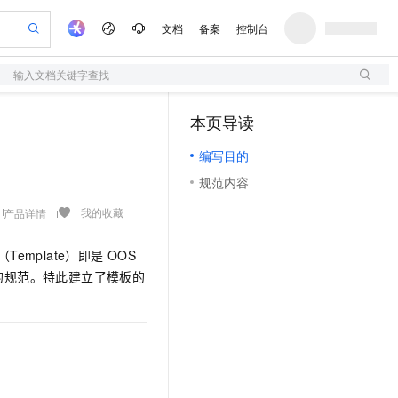
文档
备案
控制台
输入文档关键字查找
验
作计划
器
AI 活动
专业服务
服务伙伴合作计划
开发者社区
加入我们
服务平台百炼
阿里云 OPC 创新助力计划
本页导读
（1）
一站式生成采购清单，支持单品或批量购买
S
可编辑精美 PPT 文稿
S产品伙伴计划（繁花）
峰会
造的大模型服务与应用开发平台
轻量应用服务器
Agency Agents：拥有专属领域专家
AI 生产力先锋
Al MaaS 服务伙伴赋能合作
域名
博文
Careers
至高可申请百万元
编写目的
性可伸缩的云计算服务
 轻松生成专业的 PPT
开启高性价比 AI 编程新体验
先锋实践拓展 AI 生产力的边界
快速构建应用程序和网站，即刻迈出上云第一步
多领域专家智能体,一键组建 AI 虚拟交付团队
Token 补贴，五大权
计划
海大会
伙伴信用分合作计划
商标
问答
社会招聘
规范内容
益加速 OPC 成功
S
帕鲁游戏服务器
数字证书管理服务（原SSL证书）
HappyHorse 打造一站式影视创作平台
飞天发布时刻
HOT
划
备案
电子书
校园招聘
联机服务器，轻松开启游戏
视频创作，一键激活电商全链路生产力
全托管，含MySQL、PostgreSQL、SQL Server、MariaDB多引擎
实现全站HTTPS，呈现可信的WEB访问
所见，即是所愿
可视化编排打通从文字构思到成片全链路闭环
我的收藏
产品详情
更多支持
划
公司注册
镜像站
视频生成
语音识别与合成
 智能体与工作流应用
短信服务
漫剧工坊：一站式动画创作平台
AI 实训营
（Template）即是
OOS
合作伙伴培训与认证
划
上云迁移
的智能体编程平台
站生成，高效打造优质广告素材
通过阿里云百炼高效搭建AI应用,助力高效开发
快速生产连贯的高质量长漫剧
从基础到进阶，Agent 创客手把手教你
国内短信简单易用，安全可靠，秒级触达，全球覆盖200+国家和地区。
e-1.1-T2V
Qwen3-TTS-Flash
的规范。特此建立了模板的
lScope
我要反馈
查询合作伙伴
畅细腻的高质量视频
离线语音合成大模型，多语言方言自适应，低延迟高稳定
n Alibaba Cloud ISV 合作
代维服务
olarDB
建企业门户网站
大数据开发治理平台 DataWorks
10 分钟搭建微信、支付宝小程序
创新加速
ope
登录合作伙伴管理后台
我要建议
站，无忧落地极速上线
以可视化方式快速构建移动和 PC 门户网站
100%兼容MySQL、PostgreSQL，兼容Oracle，支持集中和分布式
高效部署网站，快速应用到小程序
Data Agent 驱动的一站式 Data+AI 开发治理平台
e-1.1-I2V
Cosyvoice-V3-Flash
安全
畅自然，细节丰富
高表现力语音合成大模型，语音克隆听感自然
我要投诉
上云场景组合购
伴
边界网络安全防护产品
漫剧创作，剧本、分镜、视频高效生成
覆盖90%+业务场景，专享组合折扣价
2V
VPN
Fun-ASR