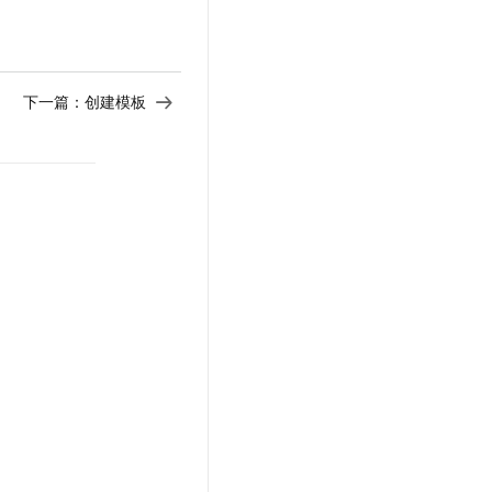
t.diy 一步搞定创意建站
构建大模型应用的安全防护体系
通过自然语言交互简化开发流程,全栈开发支持
通过阿里云安全产品对 AI 应用进行安全防护
下一篇：
创建模板