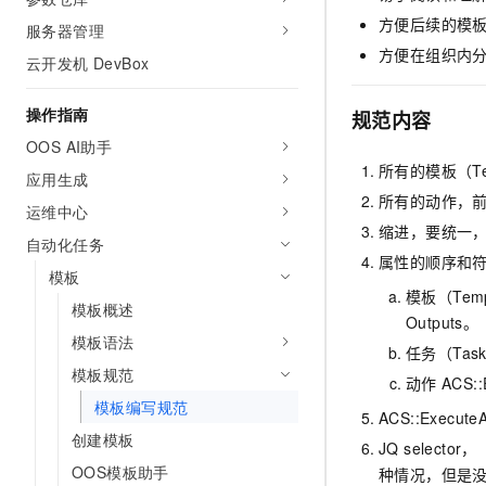
AI 产品 免费试用
网络
安全
云开发大赛
方便后续的模
服务器管理
Tableau 订阅
1亿+ 大模型 tokens 和 
方便在组织内
云开发机 DevBox
可观测
入门学习赛
中间件
AI空中课堂在线直播课
140+云产品 免费试用
大模型服务
上云与迁云
产品新客免费试用，最长1
数据库
操作指南
规范内容
生态解决方案
千问AI平台-Token Plan
OOS AI助手
企业出海
大模型ACA认证体验
大数据计算
所有的模板（T
助力企业全员 AI 认知与能
应用生成
行业生态解决方案
政企业务
所有的动作，
媒体服务
千问AI平台-模型体验
运维中心
开发者生态解决方案
缩进，要统一
在线体验全尺寸、多种模态
自动化任务
企业服务与云通信
AI 开发和 AI 应用解决
属性的顺序和
Happy 系列大模型
模板
域名与网站
模板（Temp
模板概述
Outputs。
终端用户计算
模板语法
任务（Task
模板规范
Serverless
大模型解决方案
动作
ACS::
模板编写规范
ACS::Execute
开发工具
快速部署 Dify，高效搭建 
创建模板
JQ selector
迁移与运维管理
OOS模板助手
种情况，但是没点看