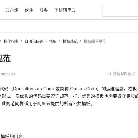
云市场
伙伴
服务
了解阿里云
AI 特惠
数据与 API
成为产品伙伴
企业增值服务
最佳实践
价格计算器
AI 场景体
基础软件
产品伙伴合
阿里云认证
市场活动
配置报价
大模型
操作指南
自动化任务
模板
模板规范
模板编写规范
自助选配和估算价格
步到位
域名与网站
智启 AI 普惠权益
产品生态集成认证中心
企业支持计划
云上春晚
Qwen Audio：打造专属 AI 语音助手
千问官方 MaaS 平台，为开发者和 Agent 而生，新用户赠送 1 亿 + tokens 额度
云服务器 EC
一句话生成原生
AI Coding
阿里云Maa
2026 阿里云
为企业打
数据集
Windows
大模型认证
模型
NEW
NEW
格式还原
值低价云产品抢先购
提供智能易用的域名与建站服务
至高享 1亿+免费 tokens，加速 Al 应用落地
Qwen-Audio-3.0-Realtime 端到端实时语音角色扮演
安全可靠、弹
输入一句话想法,
智能编程，一键
规范
产品生态伙伴
专家技术服务
云上奥运之旅
弹性计算合作
阿里云中企出
手机三要素
宝塔 Linux
全部认证
价格优势
开源旗舰模型
对象存储 OSS
即刻拥有 DeepSeek-V4-Pro
阿里云 OPC 创新助力计划
云数据库 RD
一键部署幻兽
AI 电商营销
产品生态伙伴工作台
企业增值服务台
云栖战略参考
云存储合作计
云栖大会
身份实名认证
CentOS
训练营
推动算力普惠，释放技术红利
的大模型服务
最高返9万
真正可用的 1M 上下文,一次完成代码全链路开发
轻松解锁专属 DeepSeek-V4-Pro
至高百万元 Token 补贴，加速一人公司成长
稳定、安全、高性价比、高性能的云存储服务
一键购买专属
从图文生成到
复制 MD 格式
 08:13:41
云上的中国
数据库合作计
活动全景
短信
Docker
图片和
自进化智能体
人工智能平台 PAI
5 分钟轻松部署专属 QwenPaw
Token Plan 模型订阅计划
Qoder
高效搭建 AI
AI 广告创作
企业成长
大模型
NEW
HOT
信息公告
（Operations as Code
或简称
Ops as Code）的运维理念。模板
看见新力量
云网络合作计
OCR 文字识别
JAVA
级电脑
越聪明
证享300元代金券
一站式AI开发、训练和推理服务
Qwen3.8-Max 首发尝鲜，限时加量 10 倍，夜间低至2折
从聊天伙伴进化为能主动干活的本地数字员工
面向真实软件
图文、视频一
Kimi-K3
HappyHors
体形式。像优秀的代码需要遵守规范一样，优秀的模板也需要遵守相应
NEW
魔搭 Mode
loud
服务实践
官网公告
Kimi 最新旗舰模型，长程编程与推理利器
让文字生成流
金融模力时刻
Salesforce O
版
。此规范同样适用于阿里云提供的所有公共模板。
发票查验
全能环境
Qoder CN
Claude Code + GStack 打造工程团队
千问办公，限时限量积分加倍
云原生数据库 P
低代码高效构
AI 建站
NEW
作计划
计划
创新中心
魔搭 ModelSc
健康状态
让AI从“聊天伙伴”进化为能干活的“数字员工”
覆盖公网/内网、递归/权威、移动APP等全场景解析服务
安装技能 GStack，拥有专属 AI 工程团队
你的AI工作搭子，覆盖日常办公高频场景
基于千问大模型等，支持代码智能生成、研发智能问答
0 代码专业建
客户案例
天气预报查询
操作系统
Deepseek-v4-pro
HappyHors
态合作计划
态智能体模型
旗舰 MoE 大模型，百万上下文与顶尖推理能力
图生视频，流
Compute
同享
容器服务 Kubernetes 版 ACK
万小智 AI 建站低至 15元/月
云防火墙
AI 短剧/漫剧
快递物流查询
WordPress
成为服务伙
高校合作
式云数据仓库
点，立即开启云上创新
提供一站式管理容器应用的 K8s 服务
送.CN域名，送备案服务码
云原生的云上
AI助力短剧
GLM-5.2
Wan2.7-T
解模板的用途。
Ubuntu