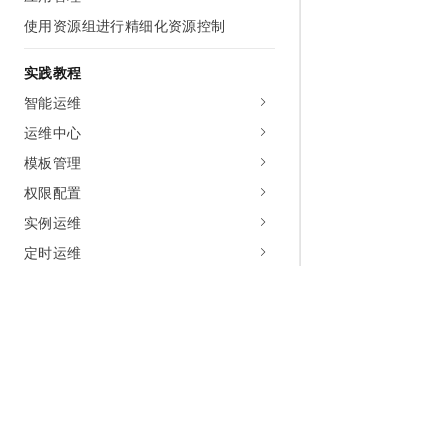
使用资源组进行精细化资源控制
实践教程
智能运维
运维中心
模板管理
权限配置
实例运维
定时运维
审批运维
事件运维
自助诊断
开源集成
安全合规
为什么选择阿里云
大模型
产品和定
补丁管理