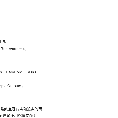
文戏情感细腻自然，动作戏激烈拳拳到肉，实现更强表演能力
支持中英文自由切换，具备更强的噪声鲁棒性
云聚AI 严选权益
SSL 证书
，一键激活高效办公新体验
精选AI产品，从模型到应用全链提效
堡垒机
AI 用量加速计划
应用
防火墙
、识别商机，让客服更高效、服务更出色。
新老同享，达量后返
千问办公
主机安全
NEW
的智能体编程平台
一站式AI生产力平台
目的。
AI 应用及服务市场
:RunInstances。
伶鹊
企业级人与Agent协作平台，接入和调度多个数字员工
智能客服平台，对话机器人、对话分析、智能外呼
AI 应用
大模型服务平台百炼 - 全妙
大模型
rs，RamRole，Tasks，
应用创作平台
多模态内容创作工具，已接入 DeepSeek
自然语言处理
op，Outputs。
数据标注
s。
机器学习
息提取
与 AI 智能体进行实时音视频通话
开头。虽然系统兼容有点和没点的两
从文本、图片、视频中提取结构化的属性信息
构建支持视频理解的 AI 音视频实时通话应用
e
建议使用驼峰式命名，