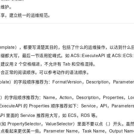
服务生态伙伴
视觉 Coding、空间感知、多模态思考等全面升级
1M上下文，专为长程任务能力而生
云工开物
企业应用
Night Plan 支持 Qwen 3.8-Max
AI 办公
NEW
板维护。
Red Hat
30+ 款产品免费体验
夜间 5 折，Qwen/Meoo/TokenPlan 客户专享
AI智能应用
科研合作
分享，建立统一的运维规范。
ERP
堂（旗舰版）
SUSE
智能客服
AI 应用构建
大模型原生
CRM
2个月
自动承接线索
建站小程序
Qoder
大模型服务平台百炼-应用模版
OA 办公系统
HOT
NEW
面向真实软件
个人版上线、团队版降价；千问3.8-Max首发发尝鲜
丰富多元化的应用模版和解决方案
emplate），都要写清楚其目的，包括了什么的运维操作，以达到什么
力提升
财税管理
模板建站
前缀都大写，最后一节适用驼峰式。如
ACS::ExecuteAPI
或
ACS::ECS:
万有无界
大模型服务平台百炼-智能体
400电话
定制建站
，建议用
2
个空格缩进，不允许有
Tab
和空格混排。
的模型效果
灵活可视化地构建企业级 Agent
方案
广告营销
模板小程序
符合正常的阅读顺序。可以参考动作的语法顺序。
秒悟
人工智能平台 PAI
late）的字段顺序推荐为：FormatVersion，Description，Paramete
定制小程序
云端极速 AI 
新一代 AI 视频生成模型，深度适配广告营销等场景
AI Native 的算法工程平台，一站式完成建模、训练、推理服务部署
APP 开发
）的字段顺序推荐为：Name，Action，Description，Properties，Lo
建站系统
ExecuteAPI
的
Properties
顺序推荐如下：Service，API，Parameter
API
里面的
Service
推荐用大写，如
ECS，RDS
等。
AI 应用
10分钟微调：让0.6B模型媲美235B模型
多模态数据信
，（如
PropertySelector，ValueSelector）里面不要以点（.）
依托云原生高可用架构,实现Dify私有化部署
用1%尺寸在特定领域达到大模型90%以上效果
起来更优美一些。Parameter Name，Task Name，Output Nam