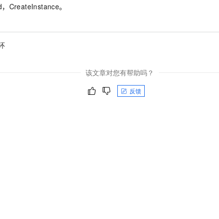
一个 AI 助手
即刻拥有 DeepSeek-R1 满血版
超强辅助，Bol
d，CreateInstance。
在企业官网、通讯软件中为客户提供 AI 客服
多种方案随心选，轻松解锁专属 DeepSeek
环
该文章对您有帮助吗？
反馈