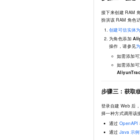
接下来创建
RAM
扮演该
RAM
角色
创建可信实体
为角色添加
Al
操作，请参见
如需添加
可
如需添加
可
AliyunTra
步骤三：获取
登录自建
Web
后
择一种方式调用该
通过
OpenAPI
通过
Java
示例