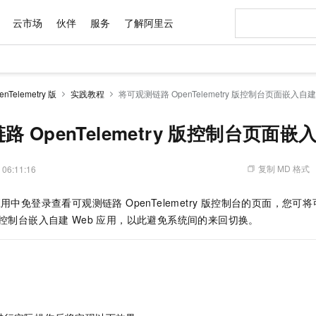
云市场
伙伴
服务
了解阿里云
AI 特惠
数据与 API
成为产品伙伴
企业增值服务
最佳实践
价格计算器
AI 场景体
基础软件
产品伙伴合
阿里云认证
市场活动
配置报价
大模型
Telemetry 版
实践教程
将可观测链路 OpenTelemetry 版控制台页面嵌入自
自助选配和估算价格
步到位
域名与网站
智启 AI 普惠权益
产品生态集成认证中心
企业支持计划
云上春晚
Qwen Audio：打造专属 AI 语音助手
千问官方 MaaS 平台，为开发者和 Agent 而生，新用户赠送 1 亿 + tokens 额度
云服务器 EC
一句话生成原生
AI Coding
阿里云Maa
2026 阿里云
为企业打
数据集
Windows
大模型认证
模型
NEW
NEW
格式还原
值低价云产品抢先购
提供智能易用的域名与建站服务
至高享 1亿+免费 tokens，加速 Al 应用落地
Qwen-Audio-3.0-Realtime 端到端实时语音角色扮演
安全可靠、弹
输入一句话想法,
智能编程，一键
 OpenTelemetry 版控制台页面嵌
产品生态伙伴
专家技术服务
云上奥运之旅
弹性计算合作
阿里云中企出
手机三要素
宝塔 Linux
全部认证
价格优势
开源旗舰模型
对象存储 OSS
即刻拥有 DeepSeek-V4-Pro
阿里云 OPC 创新助力计划
云数据库 RD
一键部署幻兽
AI 电商营销
产品生态伙伴工作台
企业增值服务台
云栖战略参考
云存储合作计
云栖大会
身份实名认证
CentOS
训练营
推动算力普惠，释放技术红利
的大模型服务
最高返9万
真正可用的 1M 上下文,一次完成代码全链路开发
轻松解锁专属 DeepSeek-V4-Pro
至高百万元 Token 补贴，加速一人公司成长
稳定、安全、高性价比、高性能的云存储服务
一键购买专属
从图文生成到
复制 MD 格式
 06:11:16
云上的中国
数据库合作计
活动全景
短信
Docker
图片和
自进化智能体
人工智能平台 PAI
5 分钟轻松部署专属 QwenPaw
Token Plan 模型订阅计划
Qoder
高效搭建 AI
AI 广告创作
企业成长
大模型
NEW
HOT
信息公告
应用中免登录查看
可观测链路 OpenTelemetry 版
控制台的页面，您可将
看见新力量
云网络合作计
OCR 文字识别
JAVA
级电脑
越聪明
证享300元代金券
一站式AI开发、训练和推理服务
Qwen3.8-Max 首发尝鲜，限时加量 10 倍，夜间低至2折
从聊天伙伴进化为能主动干活的本地数字员工
面向真实软件
图文、视频一
Kimi-K3
HappyHors
控制台嵌入自建
Web
应用，以此避免系统间的来回切换。
NEW
魔搭 Mode
loud
服务实践
官网公告
Kimi 最新旗舰模型，长程编程与推理利器
让文字生成流
金融模力时刻
Salesforce O
版
发票查验
全能环境
Qoder CN
Claude Code + GStack 打造工程团队
千问办公，限时限量积分加倍
云原生数据库 P
低代码高效构
AI 建站
NEW
作计划
计划
创新中心
魔搭 ModelSc
健康状态
让AI从“聊天伙伴”进化为能干活的“数字员工”
覆盖公网/内网、递归/权威、移动APP等全场景解析服务
安装技能 GStack，拥有专属 AI 工程团队
你的AI工作搭子，覆盖日常办公高频场景
基于千问大模型等，支持代码智能生成、研发智能问答
0 代码专业建
客户案例
天气预报查询
操作系统
Deepseek-v4-pro
HappyHors
态合作计划
态智能体模型
旗舰 MoE 大模型，百万上下文与顶尖推理能力
图生视频，流
Compute
同享
容器服务 Kubernetes 版 ACK
万小智 AI 建站低至 15元/月
云防火墙
AI 短剧/漫剧
快递物流查询
WordPress
成为服务伙
高校合作
式云数据仓库
点，立即开启云上创新
提供一站式管理容器应用的 K8s 服务
送.CN域名，送备案服务码
云原生的云上
AI助力短剧
GLM-5.2
Wan2.7-T
Ubuntu