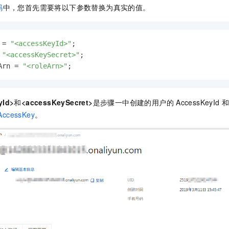
码
中，您首先需要将以下参数替换为真实的值。
 = 
"<accessKeyId>"
;

 
"<accessKeySecret>"
;

Arn = 
"<roleArn>"
;
yId>
和
<accessKeySecret>
是步骤一中创建的用户的
AccessKeyId
AccessKey
。