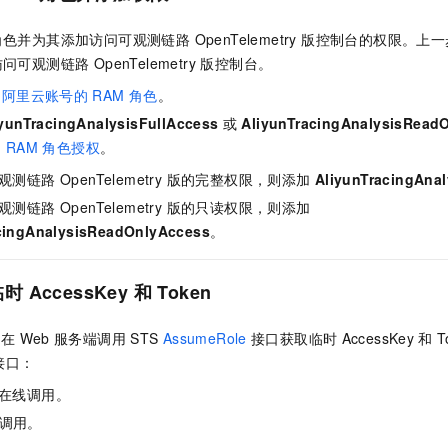
角色并为其添加访问
可观测链路 OpenTelemetry 版
控制台的权限。上一
访问
可观测链路 OpenTelemetry 版
控制台。
为阿里云账号的
RAM
角色
。
iyunTracingAnalysisFullAccess
或
AliyunTracingAnalysisRead
为
RAM
角色授权
。
观测链路 OpenTelemetry 版
的完整权限，则添加
AliyunTracingAnal
观测链路 OpenTelemetry 版
的只读权限，则添加
cingAnalysisReadOnlyAccess
。
临时
AccessKey
和
Token
，在
Web
服务端调用
STS
AssumeRole
接口获取临时
AccessKey
和
接口：
在线调用。
调用。