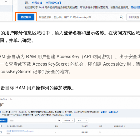
面的
用户账号信息
区域框中，输入
登录名称
和
显示名称
。在
访问方式
区
访问
，并单击
确定
。
AM
会自动为
RAM
用户创建
AccessKey（API
访问密钥）。出于安全考
一次查看或下载
AccessKeySecret
的机会，即创建
AccessKey
时，
ccessKeySecret
记录到安全的地方。
单击目标
RAM
用户
操作
列的
添加权限
。