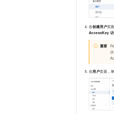
在
创建用户
页
AccessKey 
重要
R
供
A
在
用户
页面，