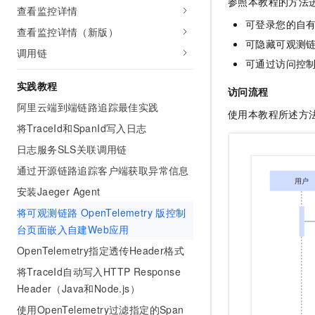
参照本教程的方法
查看监控详情
AI 产品 免费试用
网络
安全
云开发大赛
Tableau 订阅
可登录您的自
1亿+ 大模型 tokens 和 
查看监控详情（新版）
可观测
入门学习赛
可隐藏
可观测链路
中间件
AI空中课堂在线直播课
调用链
140+云产品 免费试用
大模型服务
可通过访问控
上云与迁云
产品新客免费试用，最长1
数据库
生态解决方案
实践教程
千问AI平台-Token Plan
访问流程
企业出海
大模型ACA认证体验
大数据计算
阿里云端到端链路追踪最佳实践
使用本教程所述方
助力企业全员 AI 认知与能
行业生态解决方案
政企业务
将TraceId和SpanId写入日志
媒体服务
千问AI平台-模型体验
开发者生态解决方案
日志服务SLS关联调用链
在线体验全尺寸、多种模态
企业服务与云通信
AI 开发和 AI 应用解决
通过开源链路追踪客户端获取异常信息
Happy 系列大模型
域名与网站
安装Jaeger Agent
将可观测链路 OpenTelemetry 版控制
终端用户计算
台页面嵌入自建Web应用
Serverless
大模型解决方案
OpenTelemetry指定透传Header格式
将TraceId自动写入HTTP Response
开发工具
快速部署 Dify，高效搭建 
Header（Java和Node.js）
迁移与运维管理
使用OpenTelemetry过滤指定的Span