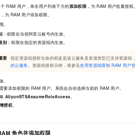
多个
RAM
用户，单击用户列表下方的
添加权限
，为
RAM
用户批量授权
板，为
RAM
用户添加权限。
围。
别
：权限在当前阿里云账号内生效。
级别
：权限在指定的资源组内生效。
重要
指定资源组授权生效的前提是该云服务及资源类型已支持资源组
的云服务
。资源组授权示例，请参见
使用资源组限制
RAM
用户
体。
需要添加权限的
RAM
用户。系统会自动选择当前的
RAM
用户。
略
AliyunSTSAssumeRoleAccess
。
增授权
。
RAM
角色并添加权限