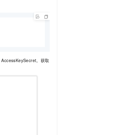
和
AccessKeySecret。获取