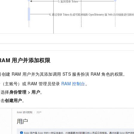
一个 AI 助手
即刻拥有 DeepSeek-R1 满血版
超强辅助，Bol
在企业官网、通讯软件中为客户提供 AI 客服
多种方案随心选，轻松解锁专属 DeepSeek
RAM
用户并添加权限
号创建
RAM
用户并为其添加调用
STS
服务扮演
RAM
角色的权限。
号（主账号）或
RAM
管理员登录
RAM
控制台
。
，选择
身份管理
>
用户
。
单击
创建用户
。