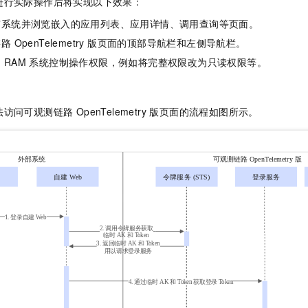
进行实际操作后将实现以下效果：
服务生态伙伴
视觉 Coding、空间感知、多模态思考等全面升级
1M上下文，专为长程任务能力而生
云工开物
企业应用
Night Plan 支持 Qwen 3.8-Max
AI 办公
NEW
Red Hat
有系统并浏览嵌入的应用列表、应用详情、调用查询等页面。
30+ 款产品免费体验
夜间 5 折，Qwen/Meoo/TokenPlan 客户专享
AI智能应用
科研合作
ERP
 OpenTelemetry 版
页面的顶部导航栏和左侧导航栏。
堂（旗舰版）
SUSE
智能客服
AI 应用构建
大模型原生
制
RAM
系统控制操作权限，例如将完整权限改为只读权限等。
CRM
2个月
自动承接线索
建站小程序
Qoder
大模型服务平台百炼-应用模版
OA 办公系统
HOT
NEW
面向真实软件
个人版上线、团队版降价；千问3.8-Max首发发尝鲜
丰富多元化的应用模版和解决方案
法访问
可观测链路 OpenTelemetry 版
页面的流程如图所示。
力提升
财税管理
模板建站
万有无界
大模型服务平台百炼-智能体
400电话
定制建站
的模型效果
灵活可视化地构建企业级 Agent
方案
广告营销
模板小程序
秒悟
人工智能平台 PAI
定制小程序
云端极速 AI 
新一代 AI 视频生成模型，深度适配广告营销等场景
AI Native 的算法工程平台，一站式完成建模、训练、推理服务部署
APP 开发
建站系统
AI 应用
10分钟微调：让0.6B模型媲美235B模型
多模态数据信
依托云原生高可用架构,实现Dify私有化部署
用1%尺寸在特定领域达到大模型90%以上效果