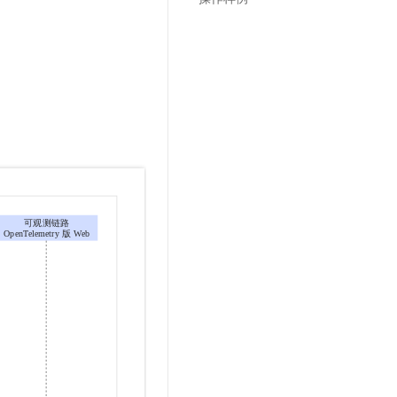
文戏情感细腻自然，动作戏激烈拳拳到肉，实现更强表演能力
支持中英文自由切换，具备更强的噪声鲁棒性
云聚AI 严选权益
SSL 证书
，一键激活高效办公新体验
精选AI产品，从模型到应用全链提效
堡垒机
AI 用量加速计划
应用
防火墙
、识别商机，让客服更高效、服务更出色。
新老同享，达量后返
千问办公
主机安全
NEW
的智能体编程平台
一站式AI生产力平台
AI 应用及服务市场
伶鹊
企业级人与Agent协作平台，接入和调度多个数字员工
智能客服平台，对话机器人、对话分析、智能外呼
AI 应用
大模型服务平台百炼 - 全妙
大模型
应用创作平台
多模态内容创作工具，已接入 DeepSeek
自然语言处理
数据标注
机器学习
息提取
与 AI 智能体进行实时音视频通话
从文本、图片、视频中提取结构化的属性信息
构建支持视频理解的 AI 音视频实时通话应用