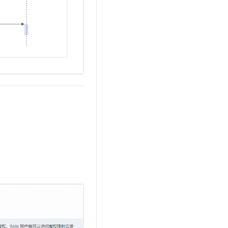
t.diy 一步搞定创意建站
构建大模型应用的安全防护体系
通过自然语言交互简化开发流程,全栈开发支持
通过阿里云安全产品对 AI 应用进行安全防护