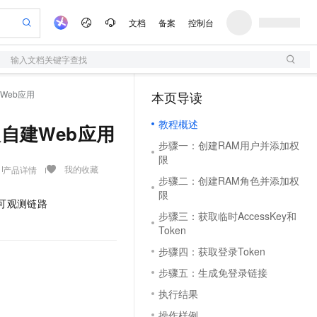
文档
备案
控制台
输入文档关键字查找
验
作计划
器
AI 活动
专业服务
服务伙伴合作计划
开发者社区
加入我们
服务平台百炼
阿里云 OPC 创新助力计划
建Web应用
本页导读
（1）
一站式生成采购清单，支持单品或批量购买
S
可编辑精美 PPT 文稿
S产品伙伴计划（繁花）
峰会
造的大模型服务与应用开发平台
轻量应用服务器
Agency Agents：拥有专属领域专家
AI 生产力先锋
Al MaaS 服务伙伴赋能合作
域名
博文
Careers
至高可申请百万元
教程概述
性可伸缩的云计算服务
 轻松生成专业的 PPT
开启高性价比 AI 编程新体验
先锋实践拓展 AI 生产力的边界
快速构建应用程序和网站，即刻迈出上云第一步
多领域专家智能体,一键组建 AI 虚拟交付团队
入自建Web应用
Token 补贴，五大权
计划
海大会
伙伴信用分合作计划
商标
问答
社会招聘
步骤一：创建RAM用户并添加权
益加速 OPC 成功
S
帕鲁游戏服务器
数字证书管理服务（原SSL证书）
HappyHorse 打造一站式影视创作平台
飞天发布时刻
HOT
限
划
备案
电子书
校园招聘
联机服务器，轻松开启游戏
视频创作，一键激活电商全链路生产力
全托管，含MySQL、PostgreSQL、SQL Server、MariaDB多引擎
实现全站HTTPS，呈现可信的WEB访问
所见，即是所愿
可视化编排打通从文字构思到成片全链路闭环
我的收藏
产品详情
更多支持
步骤二：创建RAM角色并添加权
划
公司注册
镜像站
视频生成
语音识别与合成
限
 智能体与工作流应用
短信服务
漫剧工坊：一站式动画创作平台
AI 实训营
可观测链路
合作伙伴培训与认证
划
上云迁移
的智能体编程平台
站生成，高效打造优质广告素材
通过阿里云百炼高效搭建AI应用,助力高效开发
快速生产连贯的高质量长漫剧
从基础到进阶，Agent 创客手把手教你
国内短信简单易用，安全可靠，秒级触达，全球覆盖200+国家和地区。
步骤三：获取临时AccessKey和
e-1.1-T2V
Qwen3-TTS-Flash
lScope
我要反馈
查询合作伙伴
Token
畅细腻的高质量视频
离线语音合成大模型，多语言方言自适应，低延迟高稳定
n Alibaba Cloud ISV 合作
代维服务
olarDB
建企业门户网站
大数据开发治理平台 DataWorks
10 分钟搭建微信、支付宝小程序
步骤四：获取登录Token
创新加速
ope
登录合作伙伴管理后台
我要建议
站，无忧落地极速上线
以可视化方式快速构建移动和 PC 门户网站
100%兼容MySQL、PostgreSQL，兼容Oracle，支持集中和分布式
高效部署网站，快速应用到小程序
Data Agent 驱动的一站式 Data+AI 开发治理平台
e-1.1-I2V
Cosyvoice-V3-Flash
步骤五：生成免登录链接
安全
畅自然，细节丰富
高表现力语音合成大模型，语音克隆听感自然
我要投诉
上云场景组合购
伴
执行结果
边界网络安全防护产品
漫剧创作，剧本、分镜、视频高效生成
覆盖90%+业务场景，专享组合折扣价
2V
VPN
Fun-ASR
操作样例