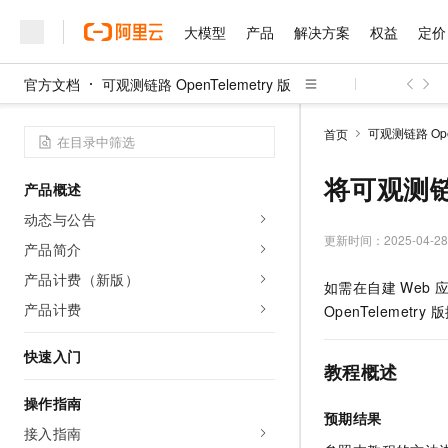
大模型
产品
解决方案
权益
定价
官方文档
可观测链路 OpenTelemetry 版
大模型
产品
解决方案
权益
定价
云市场
伙伴
服务
了解阿里云
精选产品
精选解决方案
普惠上云
产品定价
精选商城
成为销售伙伴
售前咨询
为什么选择阿里云
千问AI平台
可观测链路 Open
首页
了解云产品的定价详情
大模型服务平台百炼
睿译宝，AI翻译排版一
普惠上云 官方力荐
分销伙伴
在线服务
网站建设
什么是云计算
大
大模型服务与应用平台
上传文档即自动完成翻译和
云服务器38元/年起，超
将可观测链路
产品概述
咨询伙伴
多端小程序
技术领先
云上成本管理
售后服务
千问大模型
GLM-5.2：长任务时代
官方推荐返现计划
大模型
动态与公告
大模型
精选产品
精选解决方案
Salesforce 国际版订阅
稳定可靠
管理和优化成本
多元化、高性能、安全可靠
推荐新用户得奖励，单订单
更新时间：
2025-04-28
销售伙伴合作计划
产品简介
自助服务
友盟天域
安全合规
人工智能与机器学习
AI
文本生成
无影云电脑
Hermes Agent，打造
云工开物
产品计费（新版）
如需在自建
Web
无影生态合作计划
在线服务
观测云
分析师报告
随时随地安全接入的云上超
自主进化，持久记忆，越用
高校专属算力普惠，学生认
计算
互联网应用开发
产品计费
Qwen3.8-Max
OpenTelemetry 版
HOT
Salesforce On Alibaba C
工单服务
智能体时代全能旗舰模型
Tuya 物联网平台阿里云
研究报告与白皮书
云解析DNS
快速拥有专属 OpenClaw
Consulting Partner 合
大数据
容器
快速入门
免费试用
短信专区
教程概述
蓝凌 OA
Qwen3.7-Plus
AI 大模型销售与服务生
现代化应用
存储
天池大赛
能看、能想、能动手的多模
云原生大数据计算服务 Max
解决方案免费试用 新老
操作指南
电子合同
预期结果
面向分析的企业级SaaS模
最高领取价值200元试用
安全
网络与CDN
接入指南
AI 算法大赛
Qwen3-VL-Plus
畅捷通