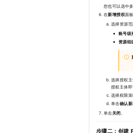
您也可以选中
在
新增授权
面
选择资源范
账号级
资源组
选择授权主
授权主体即
选择权限策
单击
确认新
单击
关闭
。
步骤二：创建