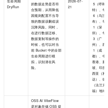
生命周期
2026-07-
的数据走势是否符
5（呼和
DryRun
21
合预期，从而降低
特）、华
因规则配置不当导
6（乌兰
致的数据误删或误
布）、华
沉降风险。同时，
1（深
在进行数据迁移、
圳）、华
数据复制等操作的
3（广
时候，也可以对当
州）、西
前 Bucket 中的全部
1（成
生命周期进行模
都）、中
拟，识别潜在风
香港、新
险。
坡、印度
西亚（雅
达）、德
（法兰克
福）地域
OSS AI VibeFlow
是对象存储 OSS 提