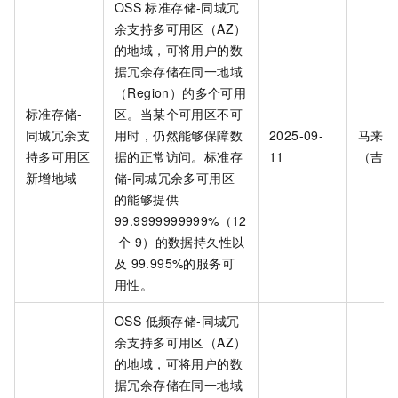
OSS
标准存储-同城冗
余
支持多可用区（AZ）
的地域，可将用户的数
据冗余存储在同一地域
（Region）的多个可用
标准存储-
区。当某个可用区不可
同城冗余支
用时，仍然能够保障数
2025-09-
马来西
持多可用区
据的正常访问。
标准存
11
（吉隆
新增地域
储-同城冗余多可用区
的能够提供
99.9999999999%（12
个
9）的数据持久性以
及
99.995%的服务可
用性。
OSS 低频存储-同城冗
余
支持多可用区（AZ）
的地域，可将用户的数
据冗余存储在同一地域