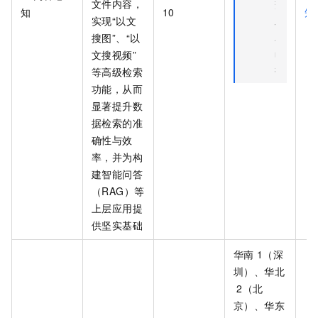
文件内容，
交
知
10
知
实现“以文
工
搜图”、“以
单
文搜视频”
申
等高级检索
请
功能，从而
显著提升数
据检索的准
确性与效
率，并为构
建智能问答
（RAG）等
上层应用提
供坚实基础
华南
1（深
圳）、华北
2（北
京）、华东