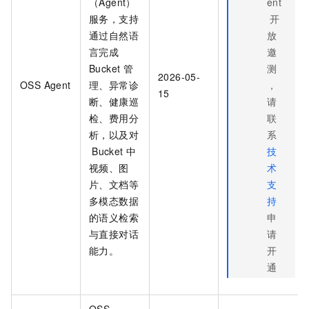
（Agent）
ent
服务，支持
开
通过自然语
放
言完成
邀
Bucket
管
测
2026-05-
OSS Agent
理、异常诊
，
15
断、健康巡
请
检、费用分
联
析，以及对
系
Bucket
中
技
视频、图
术
片、文档等
支
多模态数据
持
的语义检索
申
与直接对话
请
能力。
开
通