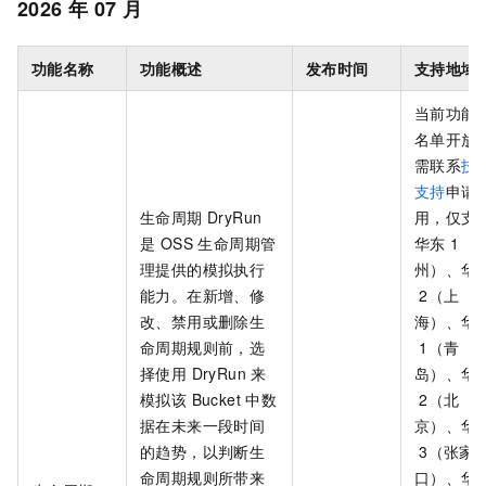
2026
年
07
月
功能名称
功能概述
发布时间
支持地域
当前功能
名单开放
需联系
技
支持
申请
生命周期 DryRun
用，仅支
是 OSS 生命周期管
华东
1（
理提供的模拟执行
州）、华
能力。在新增、修
2（上
改、禁用或删除生
海）、华
命周期规则前，选
1（青
择使用 DryRun 来
岛）、华
模拟该 Bucket 中数
2（北
据在未来一段时间
京）、华
的趋势，以判断生
3（张家
命周期规则所带来
口）、华