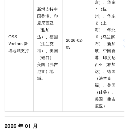
京）、华东
新增支持中
1（杭
国香港、印
州）、华东
度尼西亚
2（上
（雅加
海）、华北
OSS
达）、德国
6（乌兰察
2026-02-
O
Vectors 新
（法兰克
布）、新加
03
Ve
增地域支持
福）、美国
坡、中国香
（硅谷）、
港、印度尼
美国（弗吉
西亚（雅加
尼亚）地
达）、德国
域。
（法兰克
福）、美国
（硅谷）、
美国（弗吉
尼亚）
2026
年
01
月