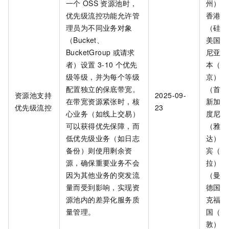
一个
OSS
资源池时，
州）、
优先级流控功能允许管
香港、
理员为不同业务对象
（硅谷
（Bucket、
美国（
BucketGroup
或请求
尼亚）
者）设置
3-10
个优先
本（东
级等级，并为每个等级
京）、
配置独立的保底带宽。
（首尔
资源池支持
2025-09-
在带宽资源紧张时，核
新加坡
优先级流控
23
心业务（如线上交易）
度尼西
可以获得优先保障，而
（雅加
低优先级业务（如日志
达）、
备份）则使用剩余资
宾（马
源，确保重要业务不会
拉）、
因为其他业务的突发流
（曼谷
量而受到影响，实现资
德国（
源池内的差异化服务质
克福）
量管理。
国（伦
敦）、