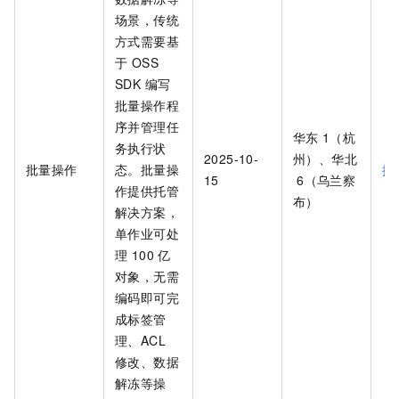
场景，传统
方式需要基
于 OSS
SDK 编写
批量操作程
序并管理任
华东
1（杭
务执行状
2025-10-
州）、华北
批量操作
态。批量操
批
15
6（乌兰察
作提供托管
布）
解决方案，
单作业可处
理 100 亿
对象，无需
编码即可完
成标签管
理、ACL
修改、数据
解冻等操