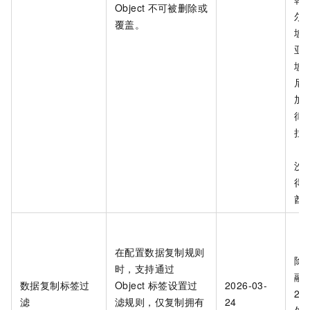
Object
不可被删除或
尔
覆盖。
坡
亚
坡
尼
加
律
拉
（
沙
得
酋
在配置数据复制规则
除华
时，支持通过
融
数据复制标签过
Object 标签设置过
2026-03-
2
滤
滤规则，仅复制拥有
24
外