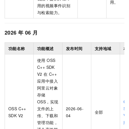
用。
用的视频事件识别
与检索能力。
2026
年
06
月
功能名称
功能概述
发布时间
支持地域
相
使用 OSS
C++ SDK
V2 在 C++
应用中接入
阿里云对象
存储
OSS，实现
OS
OSS C++
文件的上
2026-06-
S
全部
SDK V2
传、下载和
04
V
管理功能，
版