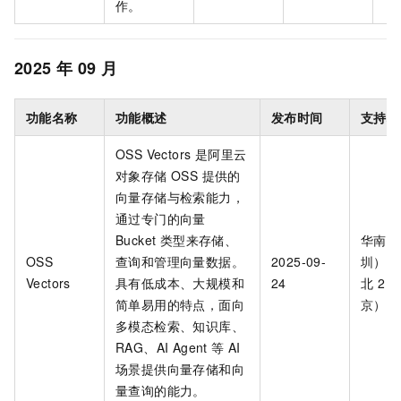
作。
2025
年
09
月
功能名称
功能概述
发布时间
支持地
OSS Vectors 是阿里云
对象存储 OSS 提供的
向量存储与检索能力，
通过专门的向量
Bucket 类型来存储、
华南
OSS
查询和管理向量数据。
2025-09-
圳）、
Vectors
具有低成本、大规模和
24
北
2（
简单易用的特点，面向
京）
多模态检索、知识库、
RAG、AI Agent
等 AI
场景提供向量存储和向
量查询的能力。