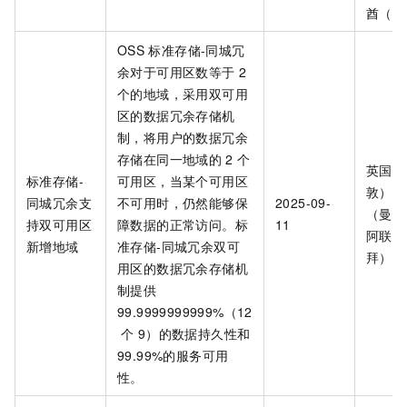
酋（迪
OSS
标准存储-同城冗
余
对于可用区数等于
2
个的地域，采用双可用
区的数据冗余存储机
制，将用户的数据冗余
存储在同一地域的
2
个
英国（
标准存储-
可用区，当某个可用区
敦）、
同城冗余支
不可用时，仍然能够保
2025-09-
（曼谷
持双可用区
障数据的正常访问。
标
11
阿联酋
新增地域
准存储-同城冗余双可
拜）
用区的数据冗余存储机
制提供
99.9999999999%（12
个
9）的数据持久性和
99.99%的服务可用
性。