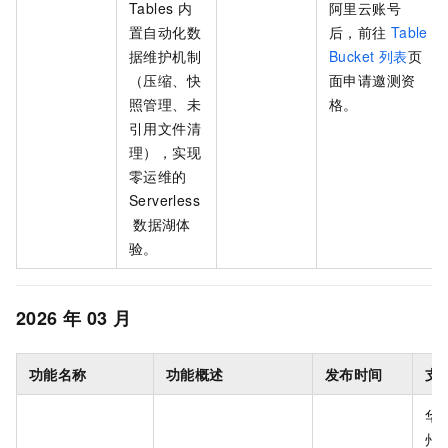
Tables
内
阿里云账号
置自动化数
后，前往
Table
据维护机制
Bucket 列表
页
（压缩、快
面申请邀测资
照管理、未
格。
引用文件清
理），实现
零运维的
Serverless
数据湖体
验。
2026
年
03
月
功能名称
功能概述
发布时间
支
华
州