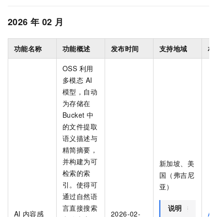
2026
年
02
月
功能名称
功能概述
发布时间
支持地域
相
OSS 利用
多模态 AI
模型，自动
为存储在
Bucket 中
的文件提取
语义描述与
精简摘要，
并构建为可
新加坡、美
检索的索
国（弗吉尼
引。使得可
亚）
通过自然语
言直接搜索
说明
提
AI
内容感
2026-02-
AI