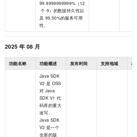
99.9999999999%（12
个
9）的数据持久性以
及
99.50%的服务可用
性。
2025
年
08
月
功能名称
功能概述
发布时间
支持地域
相
Java SDK
V2
是
OSS
对
Java
SDK V1
代
码库的重大
改写。
Java SDK
V2
是一个
全新的版