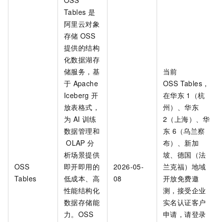
OSS
Tables
是
阿里云对象
存储
OSS
提供的结构
化数据湖存
储服务，基
当前
于
Apache
OSS Tables，
Iceberg
开
在华东
1（杭
放表格式，
州）、华东
为
AI
训练
2（上海）、华
数据管理和
东
6（乌兰察
OLAP
分
布）、新加
析场景提供
坡、德国（法
OSS
即开即用的
2026-05-
兰克福）地域
Tables
低成本、高
08
开放免费邀
性能结构化
测，接受企业
数据存储能
实名认证客户
力。OSS
申请，请登录