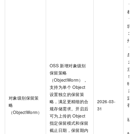
1
都
1
圳
3
州
1
岛
2
OSS
新增对象级别
京
保留策略
5
（ObjectWorm），
特
支持为单个
Object
2
设置独立的保留策
对象级别保留策
源
略，满足更精细的合
2026-03-
略
香
规存储需求。开启后
31
（ObjectWorm）
（
可为上传的
Object
福
指定保留模式和保留
（
截止日期，保留期内
韩