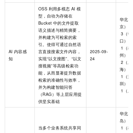
OSS 利用多模态 AI 模
型，自动为存储在
华北
Bucket 中的文件提取
京）、
语义描述与精简摘要，
3（张
并构建为可检索的索
口）、
引。使得可通过自然语
1（杭
AI
内容感
言直接搜索文件内容，
2025-09-
州）、
知
实现“以文搜图”、“以文
24
2（上
搜视频”等高级检索功
海）、
能，从而显著提升数据
1（深
检索的准确性与效率，
圳）、
并为构建智能问答
1（成
（RAG）等上层应用提
供坚实基础
华北
岛）、
当多个业务系统共享同
1（杭