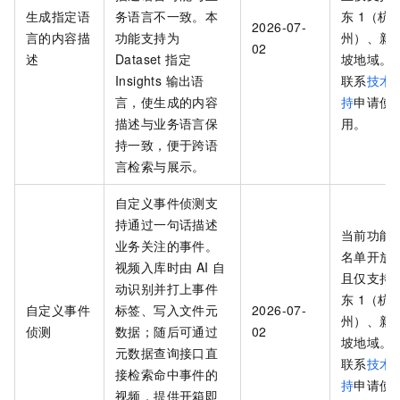
生成指定语
务语言不一致。本
东
1（杭
2026-07-
言的内容描
功能支持为
州）、新
02
述
Dataset 指定
坡地域。
Insights 输出语
联系
技术
言，使生成的内容
持
申请使
描述与业务语言保
用。
持一致，便于跨语
言检索与展示。
自定义事件侦测支
持通过一句话描述
当前功能
业务关注的事件。
名单开放
视频入库时由 AI 自
且仅支持
动识别并打上事件
东
1（杭
自定义事件
标签、写入文件元
2026-07-
州）、新
侦测
数据；随后可通过
02
坡地域。
元数据查询接口直
联系
技术
接检索命中事件的
持
申请使
视频，提供开箱即