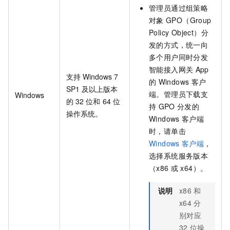
管理员通过组策略
对象
GPO（Group
Policy Object）分
发的方式，统一向
多个用户同时分发
智能接入网关
App
支持
Windows 7
的
Windows
客户
SP1
及以上版本
端。管理员下载支
Windows
的
32
位和
64
位
持
GPO
分发的
操作系统。
Windows
客户端
时，请单击
Windows
客户端
，
选择系统服务版本
（x86
或
x64）。
说明
x86
和
x64
分
别对应
32
位操