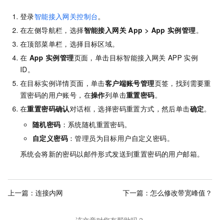
登录
智能接入网关控制台
。
在左侧导航栏，选择
智能接入网关
App
>
App
实例管理
。
在顶部菜单栏，选择目标区域。
在
App
实例管理
页面，单击目标智能接入网关
APP
实例
ID。
在目标实例详情页面，单击
客户端账号管理
页签，找到需要重
置密码的用户账号，在
操作
列单击
重置密码
。
在
重置密码确认
对话框，选择密码重置方式，然后单击
确定
。
随机密码
：系统随机重置密码。
自定义密码
：管理员为目标用户自定义密码。
系统会将新的密码以邮件形式发送到重置密码的用户邮箱。
上一篇：
连接内网
下一篇：
怎么修改带宽峰值？