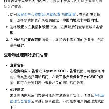
服务器处于完全封闭的内网，可按以下步骤关闭对应服务器的网
站后门查杀。
访问
云安全中心控制台-系统配置-功能设置
，在页面左侧顶
部，选择需防护资产所在的区域：
中国内地
或
非中国内地
。
选择
设置
>
主机防护设置
页签，在
网站后门查杀
区域单击
管
理
。
在
网站后门查杀范围
面板中，取消选中需关闭的服务器，然后
单击
确定
。
查看和处理网站后门告警
查看告警
在
检测响应
>
告警
或
Agentic SOC
>
告警
页面，将搜索条件
的告警类型选择
网站后门
。在
云工作负载保护平台(CWPP)
页
签，即可在告警列表中查看相关的网站后门告警。
处理建议
未处理的网站后门告警可能严重威胁资产安全，请参见
评估及
处理安全告警
及时进行隔离处置。不同版本用户的处理方式如
下：