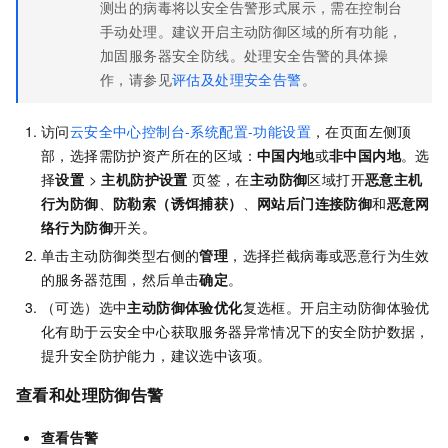
测出的病毒将以安全告警形式展示，需在控制台
手动处理。建议开启主动防御区域的所有功能，
加固服务器安全防线。处理安全告警的具体操
作，请参见
评估及处理安全告警
。
访问
云安全中心控制台-系统配置-功能设置
，在页面左侧顶
部，选择需防护资产所在的区域：
中国内地
或
非中国内地
。
选
择
设置
>
主机防护设置
页签，在
主动防御
区域打开
恶意主机
行为防御
、
防勒索（诱饵捕获）
、
网站后门连接防御
和
恶意网
络行为防御
开关。
单击主动防御类型右侧的
管理
，选择拦截病毒或恶意行为生效
的服务器范围，然后单击
确定
。
（可选）选中
主动防御体验优化
复选框。开启主动防御体验优
化有助于云安全中心获取服务器异常情况下的安全防护数据，
提升安全防护能力，建议选中该项。
查看和处理防御告警
查看告警