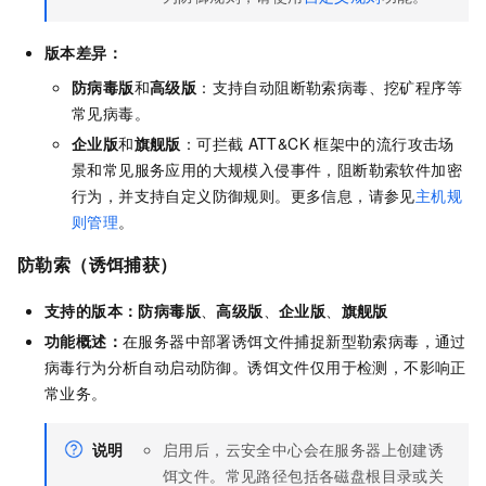
版本差异：
防病毒版
和
高级版
：支持自动阻断勒索病毒、挖矿程序等
常见病毒。
企业版
和
旗舰版
：可拦截
ATT&CK
框架中的流行攻击场
景和常见服务应用的大规模入侵事件，阻断勒索软件加密
行为，并支持自定义防御规则。更多信息，请参见
主机规
则管理
。
防勒索（诱饵捕获）
支持的版本：
防病毒版
、
高级版
、
企业版
、
旗舰版
功能概述：
在服务器中部署诱饵文件捕捉新型勒索病毒，通过
病毒行为分析自动启动防御。诱饵文件仅用于检测，不影响正
常业务。
说明
启用后，云安全中心会在服务器上创建诱
饵文件。常见路径包括各磁盘根目录或关