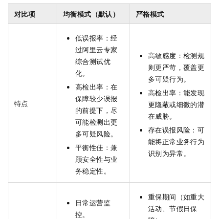
对比项
均衡模式（默认）
严格模式
低误报率：经
过阿里云专家
高敏感度：检测规
综合测试优
则更严苛，覆盖更
化。
多可疑行为。
高检出率：在
高检出率：能发现
保障较少误报
特点
更隐蔽或细微的潜
的前提下，尽
在威胁。
可能检测出更
存在误报风险：可
多可疑风险。
能将正常业务行为
平衡性佳：兼
识别为异常。
顾安全性与业
务稳定性。
重保期间（如重大
日常运营监
活动、节假日保
控。