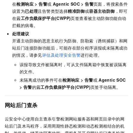
在
检测响应
>
告警
或
Agentic SOC
>
告警
页面，将搜索条件
设置为
已处理
且告警类型选择
精准防御
或
容器主动防御
，即可
在
云工作负载保护平台(CWPP)
页签查看被主动防御功能自动
拦截的病毒。
处理建议
开通主动防御的恶意主机行为防御、防勒索（诱饵捕获）和网
站后门连接防御功能后，可能存在部分程序误报或未隔离成功
的情况，请参见
评估及处理安全告警
进行处理。
误报导致文件被隔离时，可从文件隔离箱中恢复被误隔离
的文件。
未隔离成功的事件可在
检测响应
>
告警
或
Agentic SOC
>
告警
的
云工作负载保护平台(CWPP)
页签手动隔离。
网站后门查杀
云安全中心使用自主查杀引擎检测网站服务器和网页目录中的网
站后门及木马程序，采用周期性静态检测和动态检测相结合的机