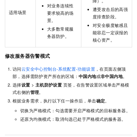
障）。
对业务连续性
遭受攻击后的高强
适用场景
要求较高的场
度排查阶段。
景。
对安全极度敏感且
大多数常规服
能容忍一定误报的
务器防护。
核心资产。
修改服务器告警模式
访问
云安全中心控制台-系统配置-功能设置
，在页面左侧顶
部，选择需防护资产所在的区域：
中国内地
或
非中国内地
。
选择
设置
>
主机防护设置
页签，在告警设置区域单击严格模
式右侧的
管理
。
根据业务需求，执行以下任一操作后，单击
确定
。
切换为严格模式：勾选需要开启严格模式的目标服务器。
还原为均衡模式：取消勾选已处于严格模式的服务器。