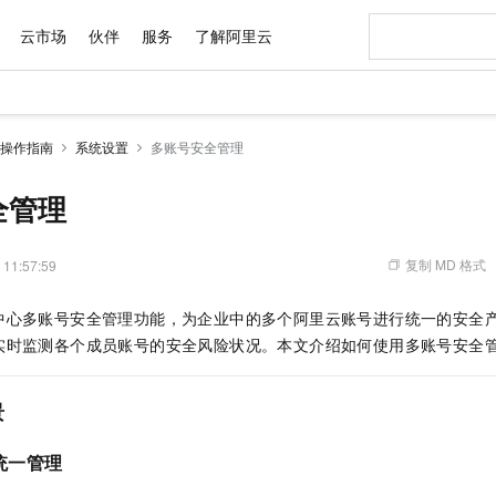
云市场
伙伴
服务
了解阿里云
AI 特惠
数据与 API
成为产品伙伴
企业增值服务
最佳实践
价格计算器
AI 场景体
基础软件
产品伙伴合
阿里云认证
市场活动
配置报价
大模型
操作指南
系统设置
多账号安全管理
自助选配和估算价格
步到位
域名与网站
智启 AI 普惠权益
产品生态集成认证中心
企业支持计划
云上春晚
Qwen Audio：打造专属 AI 语音助手
千问官方 MaaS 平台，为开发者和 Agent 而生，新用户赠送 1 亿 + tokens 额度
云服务器 EC
一句话生成原生
AI Coding
阿里云Maa
2026 阿里云
为企业打
数据集
Windows
大模型认证
模型
NEW
NEW
格式还原
值低价云产品抢先购
提供智能易用的域名与建站服务
至高享 1亿+免费 tokens，加速 Al 应用落地
Qwen-Audio-3.0-Realtime 端到端实时语音角色扮演
安全可靠、弹
输入一句话想法,
智能编程，一键
全管理
产品生态伙伴
专家技术服务
云上奥运之旅
弹性计算合作
阿里云中企出
手机三要素
宝塔 Linux
全部认证
价格优势
开源旗舰模型
对象存储 OSS
即刻拥有 DeepSeek-V4-Pro
阿里云 OPC 创新助力计划
云数据库 RD
一键部署幻兽
AI 电商营销
产品生态伙伴工作台
企业增值服务台
云栖战略参考
云存储合作计
云栖大会
身份实名认证
CentOS
训练营
推动算力普惠，释放技术红利
的大模型服务
最高返9万
真正可用的 1M 上下文,一次完成代码全链路开发
轻松解锁专属 DeepSeek-V4-Pro
至高百万元 Token 补贴，加速一人公司成长
稳定、安全、高性价比、高性能的云存储服务
一键购买专属
从图文生成到
复制 MD 格式
 11:57:59
云上的中国
数据库合作计
活动全景
短信
Docker
图片和
自进化智能体
人工智能平台 PAI
5 分钟轻松部署专属 QwenPaw
Token Plan 模型订阅计划
Qoder
高效搭建 AI
AI 广告创作
企业成长
大模型
NEW
HOT
信息公告
中心多账号安全管理功能，为企业中的多个阿里云账号进行统一的安全
看见新力量
云网络合作计
OCR 文字识别
JAVA
级电脑
越聪明
证享300元代金券
一站式AI开发、训练和推理服务
Qwen3.8-Max 首发尝鲜，限时加量 10 倍，夜间低至2折
从聊天伙伴进化为能主动干活的本地数字员工
面向真实软件
图文、视频一
Kimi-K3
HappyHors
实时监测各个成员账号的安全风险状况。本文介绍如何使用多账号安全
NEW
魔搭 Mode
loud
服务实践
官网公告
Kimi 最新旗舰模型，长程编程与推理利器
让文字生成流
金融模力时刻
Salesforce O
版
发票查验
全能环境
Qoder CN
Claude Code + GStack 打造工程团队
千问办公，限时限量积分加倍
云原生数据库 P
低代码高效构
AI 建站
NEW
作计划
计划
创新中心
魔搭 ModelSc
健康状态
让AI从“聊天伙伴”进化为能干活的“数字员工”
覆盖公网/内网、递归/权威、移动APP等全场景解析服务
安装技能 GStack，拥有专属 AI 工程团队
你的AI工作搭子，覆盖日常办公高频场景
基于千问大模型等，支持代码智能生成、研发智能问答
0 代码专业建
景
客户案例
天气预报查询
操作系统
Deepseek-v4-pro
HappyHors
态合作计划
态智能体模型
旗舰 MoE 大模型，百万上下文与顶尖推理能力
图生视频，流
Compute
同享
容器服务 Kubernetes 版 ACK
万小智 AI 建站低至 15元/月
云防火墙
AI 短剧/漫剧
快递物流查询
WordPress
成为服务伙
高校合作
统一管理
式云数据仓库
点，立即开启云上创新
提供一站式管理容器应用的 K8s 服务
送.CN域名，送备案服务码
云原生的云上
AI助力短剧
GLM-5.2
Wan2.7-T
Ubuntu