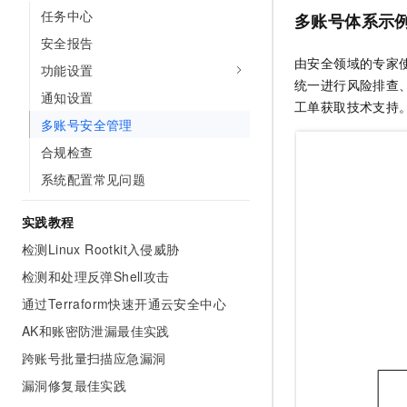
10 分钟在聊天系统中增加
任务中心
多账号体系示
专有云
安全报告
由安全领域的专家
功能设置
统一进行风险排查
通知设置
工单获取技术支持
多账号安全管理
合规检查
系统配置常见问题
实践教程
检测Linux Rootkit入侵威胁
检测和处理反弹Shell攻击
通过Terraform快速开通云安全中心
AK和账密防泄漏最佳实践
跨账号批量扫描应急漏洞
漏洞修复最佳实践