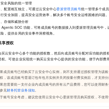
服务生态伙伴
视觉 Coding、空间感知、多模态思考等全面升级
1M上下文，专为长程任务能力而生
云工开物
、安全风险的统一管理
企业应用
Night Plan 支持 Qwen 3.8-Max
AI 办公
NEW
Red Hat
据、配置相互独立，可通过云安全中心
委派管理员账号
统一管理多个成
30+ 款产品免费体验
夜间 5 折，Qwen/Meoo/TokenPlan 客户专享
AI智能应用
科研合作
ERP
进行安全加固，提高安全运营效率，解决多个账号安全运维困难的问题
堂（旗舰版）
SUSE
智能客服
AI 应用构建
大模型原生
入、存储和威胁分析
CRM
2个月
自动承接线索
心
Agentic SOC
功能，可将成员账号的数据接入到委派管理员账号中，
建站小程序
Qoder
大模型服务平台百炼-应用模版
OA 办公系统
HOT
NEW
风险，提供全局的安全事件洞察视角。
面向真实软件
个人版上线、团队版降价；千问3.8-Max首发发尝鲜
丰富多元化的应用模版和解决方案
力提升
财税管理
模板建站
共享授权
万有无界
大模型服务平台百炼-智能体
400电话
定制建站
的模型效果
灵活可视化地构建企业级 Agent
购买云安全中心多个功能的授权数，然后向成员账号分配对应功能的授
方案
广告营销
模板小程序
授权。可使企业实现统一购买云安全中心提供的安全功能，便于内部费
秒悟
人工智能平台 PAI
定制小程序
云端极速 AI 
新一代 AI 视频生成模型，深度适配广告营销等场景
AI Native 的算法工程平台，一站式完成建模、训练、推理服务部署
果成员账号已经购买了云安全中心实例，则不支持通过授权管理为该账
APP 开发
权，该成员账号需退订包年包月实例并关闭按量付费实例后，才支持分
果您需要统一支付企业内成员账号的所有云产品费用，您可以使用财务
建站系统
参见
财务托管业务须知
。
AI 应用
10分钟微调：让0.6B模型媲美235B模型
多模态数据信
于账号安全考虑，建议您使用云安全中心委派管理员购买授权，不使用
依托云原生高可用架构,实现Dify私有化部署
用1%尺寸在特定领域达到大模型90%以上效果