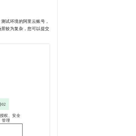
t.diy 一步搞定创意建站
构建大模型应用的安全防护体系
通过自然语言交互简化开发流程,全栈开发支持
通过阿里云安全产品对 AI 应用进行安全防护
、测试环境的阿里云账号，
场景较为复杂，您可以提交