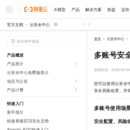
大模型
产品
解决方案
权益
定价
官方文档
云安全中心
大模型
产品
解决方案
权益
定价
云市场
伙伴
服务
了解阿里云
精选产品
精选解决方案
普惠上云
产品定价
精选商城
成为销售伙伴
售前咨询
为什么选择阿里云
千问AI平台
云安全中心
首页
了解云产品的定价详情
大模型服务平台百炼
睿译宝，AI翻译排版一
普惠上云 官方力荐
分销伙伴
在线服务
网站建设
什么是云计算
大
大模型服务与应用平台
上传文档即自动完成翻译和
云服务器38元/年起，超
多账号安
产品概述
咨询伙伴
多端小程序
技术领先
云上成本管理
售后服务
千问大模型
GLM-5.2：长任务时代
官方推荐返现计划
大模型
产品简介
大模型
精选产品
精选解决方案
Salesforce 国际版订阅
稳定可靠
管理和优化成本
多元化、高性能、安全可靠
推荐新用户得奖励，单订单
更新时间：
2026-06-04
销售伙伴合作计划
云安全中心免费版简介
自助服务
友盟天域
安全合规
人工智能与机器学习
AI
文本生成
无影云电脑
Hermes Agent，打造
云工开物
动态与公告
您可以使用云安全
无影生态合作计划
在线服务
观测云
分析师报告
随时随地安全接入的云上超
自主进化，持久记忆，越用
高校专属算力普惠，学生认
计算
互联网应用开发
产品计费
Qwen3.8-Max
安全风险处置，并
HOT
Salesforce On Alibaba C
工单服务
智能体时代全能旗舰模型
Tuya 物联网平台阿里云
研究报告与白皮书
云解析DNS
快速拥有专属 OpenClaw
Consulting Partner 合
大数据
容器
快速入门
免费试用
短信专区
多账号使用场
蓝凌 OA
Qwen3.7-Plus
AI 大模型销售与服务生
新手指引
现代化应用
存储
天池大赛
能看、能想、能动手的多模
云原生大数据计算服务 Max
解决方案免费试用 新老
电子合同
快速掌握ECS安全态势
安全配置、风险
面向分析的企业级SaaS模
最高领取价值200元试用
安全
网络与CDN
AI 算法大赛
Qwen3-VL-Plus
畅捷通
Agentic SOC快速入门