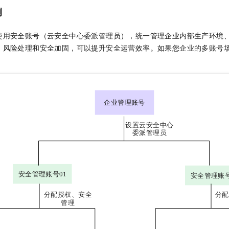
一个 AI 助手
即刻拥有 DeepSeek-R1 满血版
超强辅助，Bol
例
在企业官网、通讯软件中为客户提供 AI 客服
多种方案随心选，轻松解锁专属 DeepSeek
使用安全账号（云安全中心委派管理员），统一管理企业内部生产环境
、风险处理和安全加固，可以提升安全运营效率。如果您企业的多账号
。