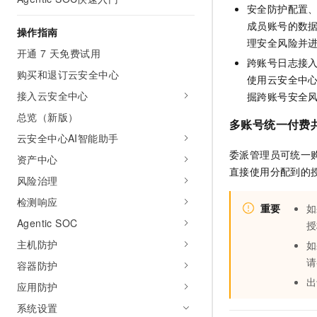
安全防护配置
AI 产品 免费试用
网络
安全
云开发大赛
Tableau 订阅
成员账号的数
1亿+ 大模型 tokens 和 
操作指南
可观测
入门学习赛
理安全风险并
中间件
AI空中课堂在线直播课
开通 7 天免费试用
140+云产品 免费试用
大模型服务
跨账号日志接
上云与迁云
产品新客免费试用，最长1
数据库
购买和退订云安全中心
使用云安全中
生态解决方案
千问AI平台-Token Plan
接入云安全中心
掘跨账号安全
企业出海
大模型ACA认证体验
大数据计算
助力企业全员 AI 认知与能
总览（新版）
行业生态解决方案
多账号统一付费
政企业务
媒体服务
千问AI平台-模型体验
云安全中心AI智能助手
开发者生态解决方案
在线体验全尺寸、多种模态
委派管理员可统一
资产中心
企业服务与云通信
AI 开发和 AI 应用解决
直接使用分配到的
Happy 系列大模型
风险治理
域名与网站
检测响应
重要
如
终端用户计算
Agentic SOC
授
主机防护
如
Serverless
大模型解决方案
请
容器防护
开发工具
快速部署 Dify，高效搭建 
出
应用防护
迁移与运维管理
系统设置