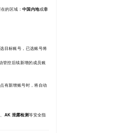
所在的区域：
中国内地
或
非
勾选目标账号，已选账号将
动管控后续新增的成员账
节点有新增账号时，将自动
数
、
AK
泄露检测
等安全指