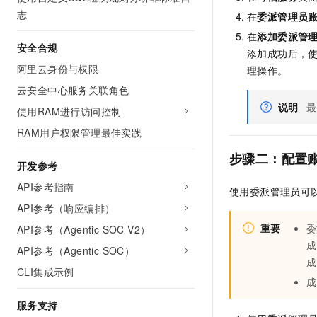
志
在
委派管理员
在
添加委派管
安全合规
添加成功后，
阿里云身份与权限
理操作。
云安全中心服务关联角色
说明
最
使用RAM进行访问控制
RAM用户权限管理最佳实践
步骤二：配置
开发参考
API参考指南
使用委派管理员可
API参考（响应编排）
重要
委
API参考（Agentic SOC V2）
成
API参考（Agentic SOC）
成
CLI集成示例
成
服务支持