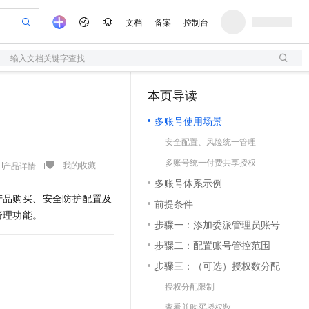
文档
备案
控制台
输入文档关键字查找
验
作计划
器
AI 活动
专业服务
服务伙伴合作计划
开发者社区
加入我们
服务平台百炼
阿里云 OPC 创新助力计划
本页导读
（1）
一站式生成采购清单，支持单品或批量购买
S
可编辑精美 PPT 文稿
S产品伙伴计划（繁花）
峰会
造的大模型服务与应用开发平台
轻量应用服务器
Agency Agents：拥有专属领域专家
AI 生产力先锋
Al MaaS 服务伙伴赋能合作
域名
博文
Careers
至高可申请百万元
多账号使用场景
性可伸缩的云计算服务
 轻松生成专业的 PPT
开启高性价比 AI 编程新体验
先锋实践拓展 AI 生产力的边界
快速构建应用程序和网站，即刻迈出上云第一步
多领域专家智能体,一键组建 AI 虚拟交付团队
Token 补贴，五大权
计划
海大会
伙伴信用分合作计划
商标
问答
社会招聘
安全配置、风险统一管理
益加速 OPC 成功
S
帕鲁游戏服务器
数字证书管理服务（原SSL证书）
HappyHorse 打造一站式影视创作平台
飞天发布时刻
HOT
划
备案
电子书
校园招聘
多账号统一付费共享授权
联机服务器，轻松开启游戏
视频创作，一键激活电商全链路生产力
全托管，含MySQL、PostgreSQL、SQL Server、MariaDB多引擎
实现全站HTTPS，呈现可信的WEB访问
所见，即是所愿
可视化编排打通从文字构思到成片全链路闭环
我的收藏
产品详情
更多支持
划
公司注册
镜像站
多账号体系示例
视频生成
语音识别与合成
 智能体与工作流应用
短信服务
漫剧工坊：一站式动画创作平台
AI 实训营
产品购买、安全防护配置及
合作伙伴培训与认证
前提条件
划
上云迁移
的智能体编程平台
站生成，高效打造优质广告素材
通过阿里云百炼高效搭建AI应用,助力高效开发
快速生产连贯的高质量长漫剧
从基础到进阶，Agent 创客手把手教你
国内短信简单易用，安全可靠，秒级触达，全球覆盖200+国家和地区。
e-1.1-T2V
Qwen3-TTS-Flash
管理功能。
lScope
我要反馈
查询合作伙伴
步骤一：添加委派管理员账号
畅细腻的高质量视频
离线语音合成大模型，多语言方言自适应，低延迟高稳定
n Alibaba Cloud ISV 合作
代维服务
olarDB
建企业门户网站
大数据开发治理平台 DataWorks
10 分钟搭建微信、支付宝小程序
步骤二：配置账号管控范围
创新加速
ope
登录合作伙伴管理后台
我要建议
站，无忧落地极速上线
以可视化方式快速构建移动和 PC 门户网站
100%兼容MySQL、PostgreSQL，兼容Oracle，支持集中和分布式
高效部署网站，快速应用到小程序
Data Agent 驱动的一站式 Data+AI 开发治理平台
e-1.1-I2V
Cosyvoice-V3-Flash
步骤三：（可选）授权数分配
安全
畅自然，细节丰富
高表现力语音合成大模型，语音克隆听感自然
我要投诉
上云场景组合购
伴
授权分配限制
边界网络安全防护产品
漫剧创作，剧本、分镜、视频高效生成
覆盖90%+业务场景，专享组合折扣价
2V
VPN
Fun-ASR
查看并购买授权数