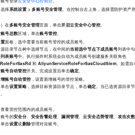
员账号
登录
云安全中心控制台
。
，选择
系统设置
>
多账号安全管理
。在控制台左上角，选择需防护资产
选）在
多账号安全管理
页面，单击
开启云安全中心管控
。
控账号总数
区域，单击
账号管控
。
设置
面板，选中需要当前账号管控的成员账号。
资源目录节点树中选择节点，在中间的
当前选中节点下成员账号
列表中
控列表账号
中。执行操作时系统会自动为成员账号创建服务关联角色
eRoleForSasRd
和
AliyunServiceRoleForSasCloudSiem
。如需自
增账号自动管控
开关。完成设置后单击
确定
。
新增账号自动管控
，设置新增账号的管控策略。
，单击
设置策略
，选择目标资源目录节点，单击
确定
。当已选资源目录
表。
可查看管控范围内的成员账号。
员账号的
安全分
、
安全告警处理
、
漏洞管理
、
云安全态势管理
、
攻击次
可单击
设置
或
删除
管理对应账号。