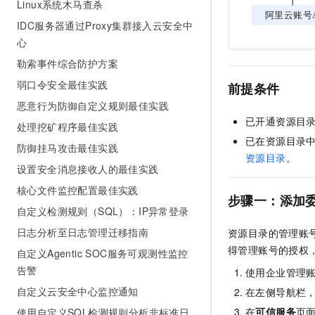
Linux系统木马查杀
IDC服务器通过Proxy集群接入云安全中
心
勒索事件综合防护方案
弱口令安全最佳实践
前提条件
恶意行为防御自定义规则最佳实践
已开通资源目
处理挖矿程序最佳实践
已在资源目录
防御挂马攻击最佳实践
资源目录
。
设置安全消息接收人的最佳实践
核心文件监控配置最佳实践
步骤一：添加
自定义检测规则（SQL）：IP异常登录
日志分析至日志管理迁移指南
资源目录的管理账
得管理账号的授权
自定义Agentic SOC服务可观测性监控
告警
使用企业管理
自定义云安全中心监控通知
在左侧导航栏
在
可信服务
页
使用自定义SQL检测规则分析非标准日