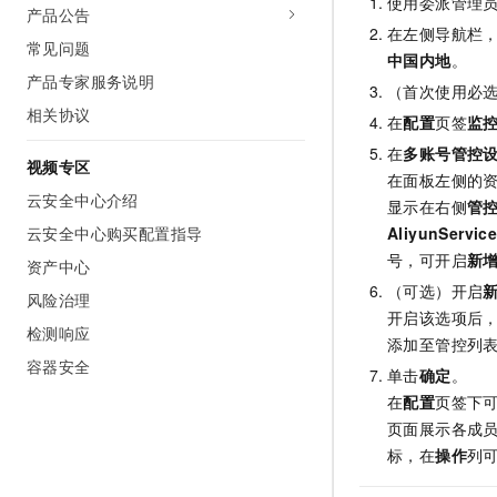
使用委派管理
产品公告
在左侧导航栏
常见问题
中国内地
。
产品专家服务说明
（首次使用必
相关协议
在
配置
页签
监
在
多账号管控
视频专区
在面板左侧的
云安全中心介绍
显示在右侧
管
云安全中心购买配置指导
AliyunServic
号，可开启
新
资产中心
（可选）开启
风险治理
开启该选项后
检测响应
添加至管控列
容器安全
单击
确定
。
在
配置
页签下
页面展示各成
标，在
操作
列