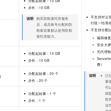
分配起始量：10 GB
步长：10 GB
不支持对云
说明
购买防勒索托管服务
行统一结算
后，成员账号分配的防
不支持分配
勒索容量默认使用防勒
索托管能力。
漏洞修
安全大
无代理
分配起始量：10 GB
Serverle
步长：10 GB
费）
分配起始量：20 个
说明
已
描
步长：20 个
要
可
级
分配起始量：1
个
权
步长：1
个
这
洞