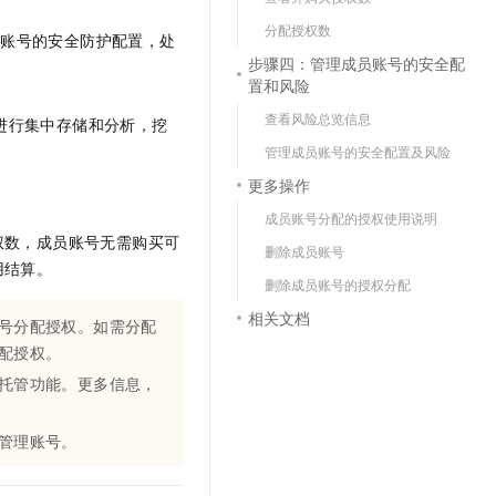
文戏情感细腻自然，动作戏激烈拳拳到肉，实现更强表演能力
支持中英文自由切换，具备更强的噪声鲁棒性
云聚AI 严选权益
SSL 证书
分配授权数
员账号的安全防护配置，处
，一键激活高效办公新体验
精选AI产品，从模型到应用全链提效
步骤四：管理成员账号的安全配
堡垒机
。
置和风险
AI 用量加速计划
应用
防火墙
、识别商机，让客服更高效、服务更出色。
新老同享，达量后返
查看风险总览信息
进行集中存储和分析，挖
千问办公
主机安全
NEW
管理成员账号的安全配置及风险
的智能体编程平台
一站式AI生产力平台
更多操作
AI 应用及服务市场
伶鹊
成员账号分配的授权使用说明
企业级人与Agent协作平台，接入和调度多个数字员工
智能客服平台，对话机器人、对话分析、智能外呼
权数，成员账号无需购买可
删除成员账号
AI 应用
用结算。
大模型服务平台百炼 - 全妙
删除成员账号的授权分配
大模型
应用创作平台
多模态内容创作工具，已接入 DeepSeek
相关文档
号分配授权。如需分配
自然语言处理
配授权。
数据标注
托管功能。更多信息，
机器学习
息提取
与 AI 智能体进行实时音视频通话
管理账号。
从文本、图片、视频中提取结构化的属性信息
构建支持视频理解的 AI 音视频实时通话应用