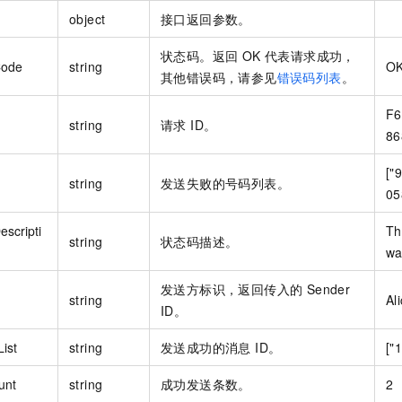
object
接口返回参数。
状态码。返回 OK 代表请求成功，
Code
string
O
其他错误码，请参见
错误码列表
。
F6
string
请求 ID。
86
["
string
发送失败的号码列表。
05
scripti
Th
string
状态码描述。
wa
发送方标识，返回传入的 Sender
string
Al
ID。
ist
string
发送成功的消息 ID。
["
unt
string
成功发送条数。
2