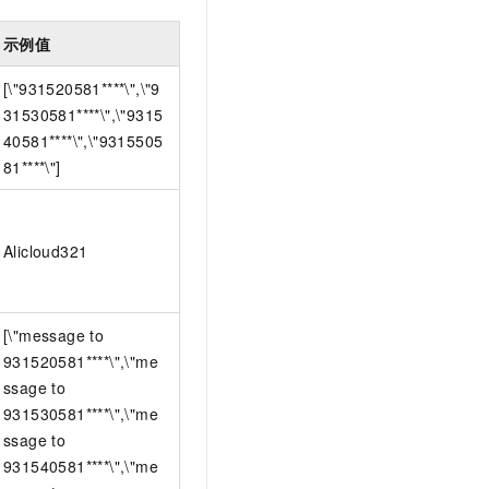
示例值
[\"931520581****\",\"9
31530581****\",\"9315
40581****\",\"9315505
81****\"]
Alicloud321
[\"message to
931520581****\",\"me
ssage to
931530581****\",\"me
ssage to
931540581****\",\"me