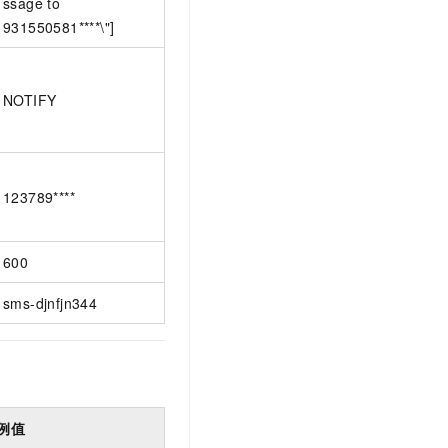
ssage to
931550581****\"]
NOTIFY
123789****
600
sms-djnfjn344
例值