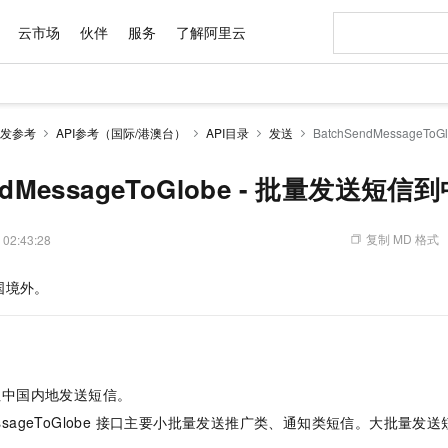
云市场
伙伴
服务
了解阿里云
AI 特惠
数据与 API
成为产品伙伴
企业增值服务
最佳实践
价格计算器
AI 场景体
基础软件
产品伙伴合
阿里云认证
市场活动
配置报价
大模型
发参考
API参考（国际/港澳台）
API目录
发送
BatchSendMessage
自助选配和估算价格
步到位
域名与网站
智启 AI 普惠权益
产品生态集成认证中心
企业支持计划
云上春晚
Qwen Audio：打造专属 AI 语音助手
千问官方 MaaS 平台，为开发者和 Agent 而生，新用户赠送 1 亿 + tokens 额度
云服务器 EC
一句话生成原生
AI Coding
阿里云Maa
2026 阿里云
为企业打
数据集
Windows
大模型认证
模型
NEW
NEW
格式还原
值低价云产品抢先购
提供智能易用的域名与建站服务
至高享 1亿+免费 tokens，加速 Al 应用落地
Qwen-Audio-3.0-Realtime 端到端实时语音角色扮演
安全可靠、弹
输入一句话想法,
智能编程，一键
endMessageToGlobe - 批量发送短
产品生态伙伴
专家技术服务
云上奥运之旅
弹性计算合作
阿里云中企出
手机三要素
宝塔 Linux
全部认证
价格优势
开源旗舰模型
对象存储 OSS
即刻拥有 DeepSeek-V4-Pro
阿里云 OPC 创新助力计划
云数据库 RD
一键部署幻兽
AI 电商营销
产品生态伙伴工作台
企业增值服务台
云栖战略参考
云存储合作计
云栖大会
身份实名认证
CentOS
训练营
推动算力普惠，释放技术红利
的大模型服务
最高返9万
真正可用的 1M 上下文,一次完成代码全链路开发
轻松解锁专属 DeepSeek-V4-Pro
至高百万元 Token 补贴，加速一人公司成长
稳定、安全、高性价比、高性能的云存储服务
一键购买专属
从图文生成到
复制 MD 格式
 02:43:28
云上的中国
数据库合作计
活动全景
短信
Docker
图片和
自进化智能体
人工智能平台 PAI
5 分钟轻松部署专属 QwenPaw
Token Plan 模型订阅计划
Qoder
高效搭建 AI
AI 广告创作
企业成长
大模型
NEW
HOT
信息公告
国境外。
看见新力量
云网络合作计
OCR 文字识别
JAVA
级电脑
越聪明
证享300元代金券
一站式AI开发、训练和推理服务
Qwen3.8-Max 首发尝鲜，限时加量 10 倍，夜间低至2折
从聊天伙伴进化为能主动干活的本地数字员工
面向真实软件
图文、视频一
Kimi-K3
HappyHors
NEW
魔搭 Mode
loud
服务实践
官网公告
Kimi 最新旗舰模型，长程编程与推理利器
让文字生成流
金融模力时刻
Salesforce O
版
发票查验
全能环境
Qoder CN
Claude Code + GStack 打造工程团队
千问办公，限时限量积分加倍
云原生数据库 P
低代码高效构
AI 建站
NEW
作计划
计划
创新中心
魔搭 ModelSc
健康状态
让AI从“聊天伙伴”进化为能干活的“数字员工”
覆盖公网/内网、递归/权威、移动APP等全场景解析服务
安装技能 GStack，拥有专属 AI 工程团队
你的AI工作搭子，覆盖日常办公高频场景
基于千问大模型等，支持代码智能生成、研发智能问答
0 代码专业建
客户案例
天气预报查询
操作系统
Deepseek-v4-pro
HappyHors
态合作计划
往中国内地发送短信。
态智能体模型
旗舰 MoE 大模型，百万上下文与顶尖推理能力
图生视频，流
Compute
同享
容器服务 Kubernetes 版 ACK
万小智 AI 建站低至 15元/月
云防火墙
AI 短剧/漫剧
快递物流查询
WordPress
成为服务伙
高校合作
dMessageToGlobe 接口主要小批量发送推广类、通知类短信。大批量
式云数据仓库
点，立即开启云上创新
提供一站式管理容器应用的 K8s 服务
送.CN域名，送备案服务码
云原生的云上
AI助力短剧
GLM-5.2
Wan2.7-T
Ubuntu
。