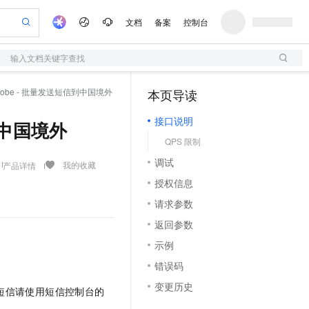
文档
备案
控制台
输入文档关键字查找
验
作计划
器
AI 活动
专业服务
服务伙伴合作计划
开发者社区
加入我们
服务平台百炼
阿里云 OPC 创新助力计划
ToGlobe - 批量发送短信到中国境外
本页导读
（1）
一站式生成采购清单，支持单品或批量购买
S
可编辑精美 PPT 文稿
S产品伙伴计划（繁花）
峰会
造的大模型服务与应用开发平台
轻量应用服务器
Agency Agents：拥有专属领域专家
AI 生产力先锋
Al MaaS 服务伙伴赋能合作
域名
博文
Careers
至高可申请百万元
接口说明
性可伸缩的云计算服务
 轻松生成专业的 PPT
开启高性价比 AI 编程新体验
先锋实践拓展 AI 生产力的边界
快速构建应用程序和网站，即刻迈出上云第一步
多领域专家智能体,一键组建 AI 虚拟交付团队
信到中国境外
Token 补贴，五大权
计划
海大会
伙伴信用分合作计划
商标
问答
社会招聘
QPS 限制
益加速 OPC 成功
S
帕鲁游戏服务器
数字证书管理服务（原SSL证书）
HappyHorse 打造一站式影视创作平台
飞天发布时刻
HOT
划
备案
电子书
校园招聘
调试
联机服务器，轻松开启游戏
视频创作，一键激活电商全链路生产力
全托管，含MySQL、PostgreSQL、SQL Server、MariaDB多引擎
实现全站HTTPS，呈现可信的WEB访问
所见，即是所愿
可视化编排打通从文字构思到成片全链路闭环
我的收藏
产品详情
更多支持
划
公司注册
镜像站
授权信息
视频生成
语音识别与合成
 智能体与工作流应用
短信服务
漫剧工坊：一站式动画创作平台
AI 实训营
合作伙伴培训与认证
请求参数
划
上云迁移
的智能体编程平台
站生成，高效打造优质广告素材
通过阿里云百炼高效搭建AI应用,助力高效开发
快速生产连贯的高质量长漫剧
从基础到进阶，Agent 创客手把手教你
国内短信简单易用，安全可靠，秒级触达，全球覆盖200+国家和地区。
e-1.1-T2V
Qwen3-TTS-Flash
lScope
我要反馈
查询合作伙伴
返回参数
畅细腻的高质量视频
离线语音合成大模型，多语言方言自适应，低延迟高稳定
n Alibaba Cloud ISV 合作
代维服务
olarDB
建企业门户网站
大数据开发治理平台 DataWorks
10 分钟搭建微信、支付宝小程序
示例
创新加速
ope
登录合作伙伴管理后台
我要建议
站，无忧落地极速上线
以可视化方式快速构建移动和 PC 门户网站
100%兼容MySQL、PostgreSQL，兼容Oracle，支持集中和分布式
高效部署网站，快速应用到小程序
Data Agent 驱动的一站式 Data+AI 开发治理平台
e-1.1-I2V
Cosyvoice-V3-Flash
错误码
安全
畅自然，细节丰富
高表现力语音合成大模型，语音克隆听感自然
我要投诉
上云场景组合购
伴
变更历史
发送短信请使用短信控制台的
边界网络安全防护产品
漫剧创作，剧本、分镜、视频高效生成
覆盖90%+业务场景，专享组合折扣价
2V
VPN
Fun-ASR