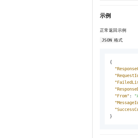
示例
正常返回示例
格式
JSON
{
"Response
"RequestI
"FailedLi
"Response
"From"
:
"
"MessageI
"SuccessC
}