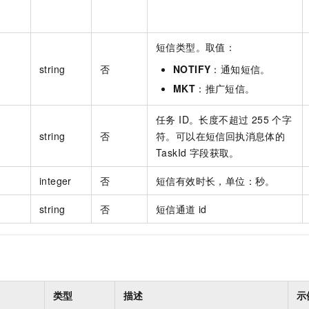
短信类型。取值：
string
否
NOTIFY
：通知短信。
MKT
：推广短信。
任务 ID。长度不超过 255 个字
string
否
符。可以在短信回执消息体的
TaskId 字段获取。
integer
否
短信有效时长，单位：秒。
string
否
短信通道 id
类型
描述
示