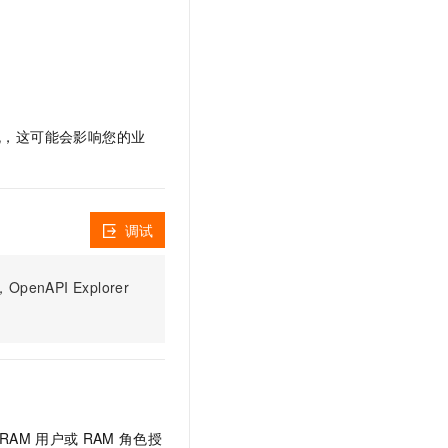
文戏情感细腻自然，动作戏激烈拳拳到肉，实现更强表演能力
支持中英文自由切换，具备更强的噪声鲁棒性
云聚AI 严选权益
SSL 证书
，一键激活高效办公新体验
精选AI产品，从模型到应用全链提效
堡垒机
AI 用量加速计划
应用
防火墙
、识别商机，让客服更高效、服务更出色。
新老同享，达量后返
千问办公
主机安全
NEW
限流，这可能会影响您的业
的智能体编程平台
一站式AI生产力平台
AI 应用及服务市场
伶鹊
企业级人与Agent协作平台，接入和调度多个数字员工
智能客服平台，对话机器人、对话分析、智能外呼
AI 应用
调试
大模型服务平台百炼 - 全妙
大模型
应用创作平台
多模态内容创作工具，已接入 DeepSeek
PI Explorer
自然语言处理
数据标注
机器学习
息提取
与 AI 智能体进行实时音视频通话
从文本、图片、视频中提取结构化的属性信息
构建支持视频理解的 AI 音视频实时通话应用
RAM
用户或
RAM
角色授