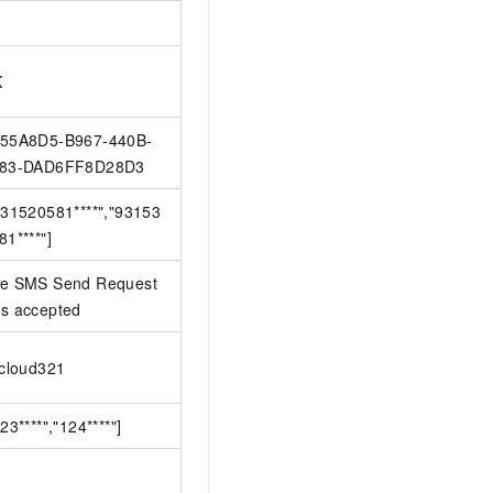
K
55A8D5-B967-440B-
83-DAD6FF8D28D3
931520581****","93153
81****"]
e SMS Send Request
s accepted
icloud321
123****","124****"]