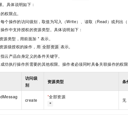
一个 AI 助手
即刻拥有 DeepSeek-R1 满血版
超强辅助，Bol
限。具体说明如下：
在企业官网、通讯软件中为客户提供 AI 客服
多种方案随心选，轻松解锁专属 DeepSeek
体的权限点。
每个操作的访问级别，取值为写入（Write）、读取（Read）或列出（L
指操作中支持授权的资源类型。具体说明如下：
资源类型，用前面加 * 表示。
资源级授权的操作，用
表示。
全部资源
是指云产品自身定义的条件关键字。
指成功执行操作所需要的其他权限。操作者必须同时具备关联操作的权
访问级
资源类型
条
别
ndMessag
*
全部资源
create
无
*