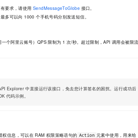
服务生态伙伴
视觉 Coding、空间感知、多模态思考等全面升级
1M上下文，专为长程任务能力而生
云工开物
企业应用
Night Plan 支持 Qwen 3.8-Max
AI 办公
NEW
性有要求，请使用
SendMessageToGlobe
接口。
Red Hat
30+ 款产品免费体验
夜间 5 折，Qwen/Meoo/TokenPlan 客户专享
AI智能应用
科研合作
最多可以向 1000 个手机号码分别发送短信。
ERP
堂（旗舰版）
SUSE
智能客服
AI 应用构建
大模型原生
CRM
2个月
自动承接线索
建站小程序
Qoder
大模型服务平台百炼-应用模版
OA 办公系统
HOT
NEW
一个阿里云账号）QPS 限制为 1 次/秒。超过限制，API 调用会被
面向真实软件
个人版上线、团队版降价；千问3.8-Max首发发尝鲜
丰富多元化的应用模版和解决方案
力提升
财税管理
模板建站
万有无界
大模型服务平台百炼-智能体
400电话
定制建站
的模型效果
灵活可视化地构建企业级 Agent
方案
广告营销
模板小程序
秒悟
人工智能平台 PAI
定制小程序
云端极速 AI 
新一代 AI 视频生成模型，深度适配广告营销等场景
AI Native 的算法工程平台，一站式完成建模、训练、推理服务部署
PI Explorer
中直接运行该接口，免去您计算签名的困扰。运行成功后，OpenA
APP 开发
DK
代码示例。
建站系统
AI 应用
10分钟微调：让0.6B模型媲美235B模型
多模态数据信
依托云原生高可用架构,实现Dify私有化部署
用1%尺寸在特定领域达到大模型90%以上效果
授权信息，可以在
RAM
权限策略语句的
元素中使用，用来给
Action