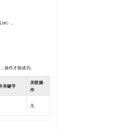
t.diy 一步搞定创意建站
构建大模型应用的安全防护体系
通过自然语言交互简化开发流程,全栈开发支持
通过阿里云安全产品对 AI 应用进行安全防护
ist）。
限，操作才能成功。
关联操
件关键字
作
无