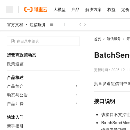
大模型
产品
解决方案
权益
定价
官方文档
短信服务
大模型
产品
解决方案
权益
定价
云市场
伙伴
服务
了解阿里云
精选产品
精选解决方案
普惠上云
产品定价
精选商城
成为销售伙伴
售前咨询
为什么选择阿里云
千问AI平台
短信服务
开
首页
了解云产品的定价详情
大模型服务平台百炼
睿译宝，AI翻译排版一
普惠上云 官方力荐
分销伙伴
在线服务
网站建设
什么是云计算
大
大模型服务与应用平台
上传文档即自动完成翻译和
云服务器38元/年起，超
BatchS
运营商政策动态
咨询伙伴
多端小程序
技术领先
云上成本管理
售后服务
千问大模型
GLM-5.2：长任务时代
官方推荐返现计划
大模型
政策速览
大模型
精选产品
精选解决方案
Salesforce 国际版订阅
稳定可靠
管理和优化成本
多元化、高性能、安全可靠
推荐新用户得奖励，单订单
更新时间：
2025-12-11
销售伙伴合作计划
自助服务
友盟天域
安全合规
人工智能与机器学习
AI
产品概述
文本生成
无影云电脑
Hermes Agent，打造
云工开物
批量发送短信到中
无影生态合作计划
在线服务
产品简介
观测云
分析师报告
随时随地安全接入的云上超
自主进化，持久记忆，越用
高校专属算力普惠，学生认
计算
互联网应用开发
Qwen3.8-Max
HOT
Salesforce On Alibaba C
工单服务
动态与公告
智能体时代全能旗舰模型
Tuya 物联网平台阿里云
研究报告与白皮书
云解析DNS
快速拥有专属 OpenClaw
Consulting Partner 合
接口说明
大数据
容器
产品计费
免费试用
短信专区
蓝凌 OA
Qwen3.7-Plus
AI 大模型销售与服务生
现代化应用
存储
天池大赛
该接口不支持
能看、能想、能动手的多模
云原生大数据计算服务 Max
解决方案免费试用 新老
快速入门
电子合同
BatchSen
面向分析的企业级SaaS模
最高领取价值200元试用
安全
网络与CDN
新手指引
AI 算法大赛
Qwen3-VL-Plus
畅捷通
快速发送功能