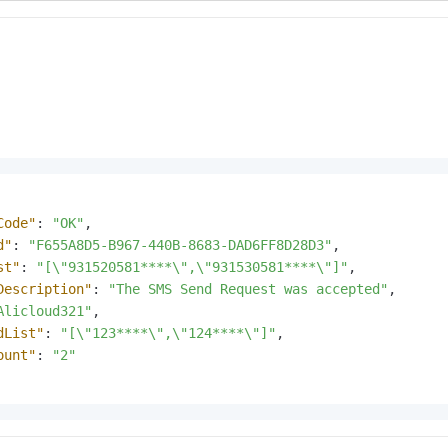
Code"
:
"OK"
,
d"
:
"F655A8D5-B967-440B-8683-DAD6FF8D28D3"
,
st"
:
"[\"931520581****\",\"931530581****\"]"
,
Description"
:
"The SMS Send Request was accepted"
,
Alicloud321"
,
dList"
:
"[\"123****\",\"124****\"]"
,
ount"
:
"2"