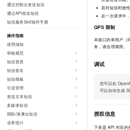
通过控制台发送短信
AI 产品 免费试用
网络
安全
云开发大赛
若对短信时效
Tableau 订阅
1亿+ 大模型 tokens 和 
通过API发送短信
在一次请求中，
可观测
入门学习赛
中间件
AI空中课堂在线直播课
短信服务Skill操作手册
140+云产品 免费试用
大模型服务
QPS 限制
上云与迁云
产品新客免费试用，最长1
数据库
生态解决方案
操作指南
千问AI平台-Token Plan
本接口的单用户（同
企业出海
大模型ACA认证体验
大数据计算
使用须知
务，请合理调用。
助力企业全员 AI 认知与能
行业生态解决方案
政企业务
审核规范
媒体服务
千问AI平台-模型体验
开发者生态解决方案
短信资质
在线体验全尺寸、多种模态
调试
企业服务与云通信
AI 开发和 AI 应用解决
短信签名
Happy 系列大模型
域名与网站
短信模板
您可以在
OpenA
引流管理
终端用户计算
可以自动生成
S
发送文本短信
Serverless
大模型解决方案
多媒体短信
开发工具
授权信息
国际/港澳台短信
快速部署 Dify，高效搭建 
业务统计
迁移与运维管理
下表是
API
对应的