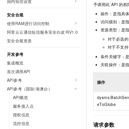
国内短信设置
10 分钟在聊天系统中增加
予调用此
API
的权
专有云
操作：是指具
安全合规
访问级别：是指
使用RAM进行访问控制
资源类型：是
阿里云云通信短信服务安全白皮书V1.0
对于必选的
安全合规资质
对于不支持
开发参考
条件关键字：
集成概览
关联操作：是
首次调用API
API参考
操作
API参考（国际/港澳台）
API概览
dysms:BatchSe
eToGlobe
服务接入点
授权信息
流控信息
请求参数