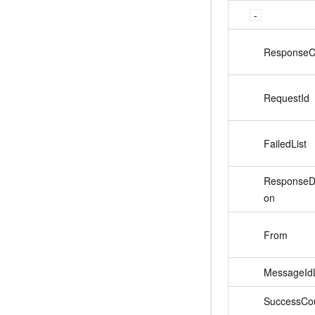
Response
RequestId
FailedList
ResponseDe
on
From
MessageIdL
SuccessCo