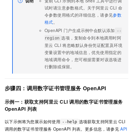
说明
复制
CLI
示例到本地
Shell
工具中进行调
试时请注意参数格式。关于阿里云
CLI
命
令参数使用格式的详细信息，请参见
参数
格式
。
OpenAPI
门户生成示例中会默认添加
--
选项，复制命令到本地调用时阿
region
里云
CLI
将忽略默认身份凭证配置及环境
变量设置中的地域信息，优先使用指定的
地域调用命令，您可根据需要对该选项进
行删除或保留。
步骤四：调用
数字证书管理服务
OpenAPI
示例一：获取支持阿里云
CLI
调用的
数字证书管理服务
OpenAPI
列表
以下示例将为您展示如何使用
选项获取支持阿里云
CLI
--help
调用的
数字证书管理服务
OpenAPI
列表。更多信息，请参见
API