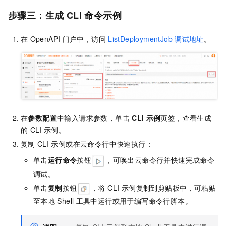
步骤三：生成
CLI
命令示例
在
OpenAPI
门户中，访问
ListDeploymentJob
调试地址
。
在
参数配置
中输入请求参数，单击
CLI
示例
页签，查看生成
的
CLI
示例。
复制
CLI
示例或在
云命令行
中快速执行：
单击
运行命令
按钮
，可唤出
云命令行
并快速完成命令
调试。
单击
复制
按钮
，将
CLI
示例复制到剪贴板中，可粘贴
至本地
Shell
工具中运行或用于编写命令行脚本。