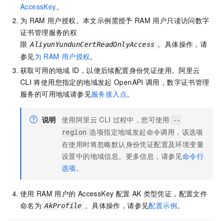
AccessKey
。
为
RAM
用户授权。本文示例需授予
RAM
用户只读访问
数字
证书管理服务
的权
限
。具体操作，请
AliyunYundunCertReadOnlyAccess
参见
为
RAM
用户授权
。
获取可用的地域
ID，以便后续配置身份凭证使用。阿里云
CLI
将使用您指定的地域发起
OpenAPI
调用，
数字证书管理
服务
的可用地域请参见
服务接入点
。
说明
使用阿里云
CLI
过程中，您可使用
--
选项指定地域发起命令调用，该选项
region
在使用时将忽略默认身份凭证配置及环境变量
设置中的地域信息。更多信息，请参见
命令行
选项
。
使用
RAM
用户的
AccessKey
配置
AK
类型凭证，配置文件
命名为
。具体操作，请参见
配置示例
。
AkProfile