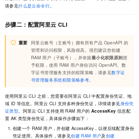
请参见
什么是云命令行
。
步骤二：配置阿里云
CLI
重要
阿里云账号（主账号）拥有所有产品
OpenAPI
的
管理和访问权限，风险很高。强烈建议您创建
RAM
用户（子账号），并依据
最小化权限原则
授
予权限，使用
RAM
用户身份访问
OpenAPI。
数
字证书管理服务
支持的权限策略，请参见
数字证
书管理服务系统权限策略参考
。
使用阿里云
CLI
之前，您需要在阿里云
CLI
中配置身份凭证、地
域
ID
等信息。阿里云
CLI
支持多种身份凭证，详情请参见
身份凭
证类型
。阿里云
CLI
支持使用
RAM
用户的
AccessKey
信息配
置
AK
类型身份凭证，具体操作步骤如下：
创建一个
RAM
用户，并创建
AccessKey，以便后续配置身份
凭证使用。具体操作，请参见
创建
RAM
用户
及
创建