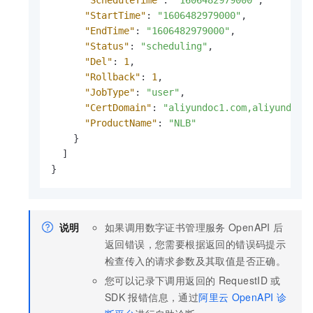
"StartTime"
:
"1606482979000"
,
"EndTime"
:
"1606482979000"
,
"Status"
:
"scheduling"
,
"Del"
:
1
,
"Rollback"
:
1
,
"JobType"
:
"user"
,
"CertDomain"
:
"aliyundoc1.com,aliyundoc2
"ProductName"
:
"NLB"
}
]
}
说明
如果调用
数字证书管理服务
OpenAPI
后
返回错误，您需要根据返回的错误码提示
检查传入的请求参数及其取值是否正确。
您可以记录下调用返回的
RequestID
或
SDK
报错信息，通过
阿里云
OpenAPI
诊