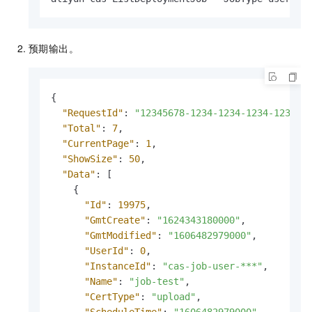
预期输出。
{
"RequestId"
:
"12345678-1234-1234-1234-123456
"Total"
:
7
,
"CurrentPage"
:
1
,
"ShowSize"
:
50
,
"Data"
:
[
{
"Id"
:
19975
,
"GmtCreate"
:
"1624343180000"
,
"GmtModified"
:
"1606482979000"
,
"UserId"
:
0
,
"InstanceId"
:
"cas-job-user-***"
,
"Name"
:
"job-test"
,
"CertType"
:
"upload"
,
"ScheduleTime"
:
"1606482979000"
,