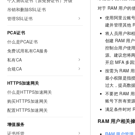
个人测试证书（原免费证书）升级
AI 产品 免费试用
网络
安全
云开发大赛
对于
RAM
用户的
吊销和删除SSL证书
Tableau 订阅
1亿+ 大模型 tokens 和 
可观测
入门学习赛
使用阿里云账
管理SSL证书
中间件
AI空中课堂在线直播课
140+云产品 免费试用
建并管理其他
大模型服务
上云与迁云
产品新客免费试用，最长1
数据库
PCA证书
将人员用户和
生态解决方案
千问AI平台-Token Plan
创建
RAM
用户
什么是PCA证书
企业出海
大模型ACA认证体验
大数据计算
控制台用户使
助力企业全员 AI 认知与能
行业生态解决方案
免费试用私有CA服务
政企业务
源。建议您将
媒体服务
千问AI平台-模型体验
私有CA
开发者生态解决方案
开启
MFA
多因
在线体验全尺寸、多种模态
企业服务与云通信
合规CA
按需为
RAM
用
AI 开发和 AI 应用解决
Happy 系列大模型
最小权限是指
域名与网站
HTTPS加速网关
过大，提高数
什么是HTTPS加速网关
终端用户计算
不要把
RAM
用
账号下所有资
购买HTTPS加速网关
Serverless
大模型解决方案
满足条件时对
配置HTTPS加速网关
开发工具
快速部署 Dify，高效搭建 
RAM
用户相关
增值服务
迁移与运维管理
证书托管
RAM
用户管理