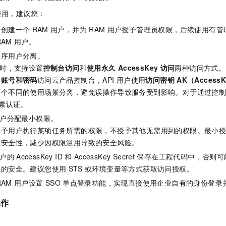
服务生态伙伴
视觉 Coding、空间感知、多模态思考等全面升级
1M上下文，专为长程任务能力而生
云工开物
企业应用
Night Plan 支持 Qwen 3.8-Max
AI 办公
NEW
使用，建议您：
Red Hat
30+ 款产品免费体验
夜间 5 折，Qwen/Meoo/TokenPlan 客户专享
AI智能应用
科研合作
ERP
号创建一个
RAM
用户，并为
RAM
用户授予管理员权限，后续使用有管
堂（旗舰版）
SUSE
智能客服
RAM
用户。
AI 应用构建
大模型原生
CRM
2个月
自动承接线索
程序用户分离。
建站小程序
Qoder
大模型服务平台百炼-应用模版
OA 办公系统
HOT
NEW
时，支持设置
控制台访问
和
使用永久
AccessKey
访问
两种访问方式。
面向真实软件
个人版上线、团队版降价；千问3.8-Max首发发尝鲜
丰富多元化的应用模版和解决方案
用
账号和密码
访问云产品控制台，API
用户使用
访问密钥
AK（Access
力提升
财税管理
模板建站
两个不同的使用场景分离，避免误操作导致服务受到影响。对于通过控
万有无界
大模型服务平台百炼-智能体
400电话
定制建站
素认证。
的模型效果
灵活可视化地构建企业级 Agent
户分配最小权限。
方案
广告营销
模板小程序
秒悟
人工智能平台 PAI
授予用户执行某项任务所需的权限，不授予其他无需用到的权限。最小
定制小程序
云端极速 AI 
新一代 AI 视频生成模型，深度适配广告营销等场景
AI Native 的算法工程平台，一站式完成建模、训练、推理服务部署
据安全性，减少因权限滥用导致的安全风险。
APP 开发
户的
AccessKey ID
和
AccessKey Secret
保存在工程代码中，否则可
源的安全。建议您使用
STS
或环境变量等方式获取访问授权。
建站系统
RAM
用户设置
SSO
单点登录功能，实现直接使用企业自有的身份登录
AI 应用
10分钟微调：让0.6B模型媲美235B模型
多模态数据信
操作
依托云原生高可用架构,实现Dify私有化部署
用1%尺寸在特定领域达到大模型90%以上效果