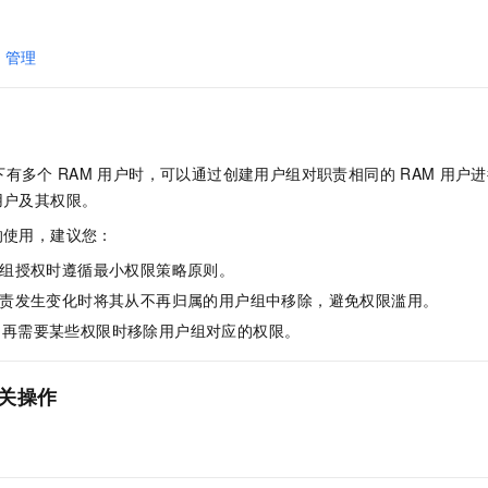
一个 AI 助手
即刻拥有 DeepSeek-R1 满血版
超强辅助，Bol
在企业官网、通讯软件中为客户提供 AI 客服
多种方案随心选，轻松解锁专属 DeepSeek
O
管理
下有多个
RAM
用户时，可以通过创建用户组对职责相同的
RAM
用户进
用户及其权限。
的使用，建议您：
组授权时遵循最小权限策略原则。
责发生变化时将其从不再归属的用户组中移除，避免权限滥用。
不再需要某些权限时移除用户组对应的权限。
关操作