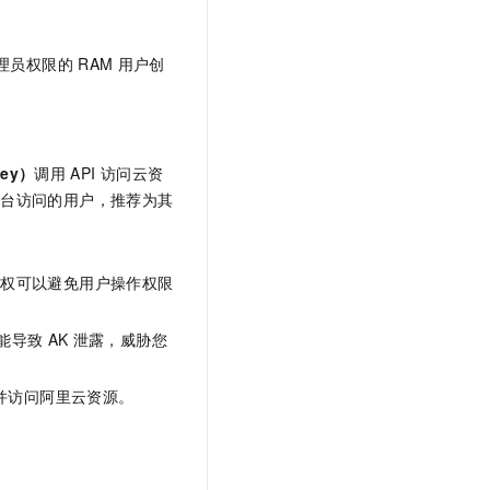
文戏情感细腻自然，动作戏激烈拳拳到肉，实现更强表演能力
支持中英文自由切换，具备更强的噪声鲁棒性
云聚AI 严选权益
SSL 证书
，一键激活高效办公新体验
精选AI产品，从模型到应用全链提效
堡垒机
理员权限的
RAM
用户创
AI 用量加速计划
应用
防火墙
、识别商机，让客服更高效、服务更出色。
新老同享，达量后返
千问办公
主机安全
NEW
的智能体编程平台
一站式AI生产力平台
Key）
调用
API
访问云资
制台访问的用户，推荐为其
AI 应用及服务市场
伶鹊
企业级人与Agent协作平台，接入和调度多个数字员工
智能客服平台，对话机器人、对话分析、智能外呼
AI 应用
大模型服务平台百炼 - 全妙
授权可以避免用户操作权限
大模型
应用创作平台
多模态内容创作工具，已接入 DeepSeek
自然语言处理
能导致
AK
泄露，威胁您
数据标注
并访问阿里云资源。
机器学习
息提取
与 AI 智能体进行实时音视频通话
从文本、图片、视频中提取结构化的属性信息
构建支持视频理解的 AI 音视频实时通话应用