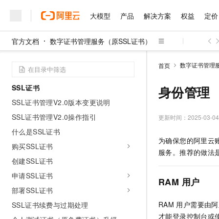
什么是数字证书管理服务
大模型
产品
解决方案
权益
定价
功能发布记录
动态与公告
官方文档
数字证书管理服务（原SSL证书）
快速入门
大模型
产品
解决方案
权益
定价
云市场
伙伴
服务
了解阿里云
精选产品
精选解决方案
普惠上云
产品定价
精选商城
成为销售伙伴
售前咨询
为什么选择阿里云
千问AI平台
产品计费
数字证书管理服
首页
了解云产品的定价详情
大模型服务平台百炼
千问办公，解锁你的工作
普惠上云 官方力荐
分销伙伴
在线服务
网站建设
什么是云计算
大
大模型服务与应用平台
企业级Agent产品，直接
云服务器38元/年起，超
SSL证书
身份管理
咨询伙伴
多端小程序
技术领先
云上成本管理
售后服务
SSL证书管理V2.0版本变更说明
千问大模型
Agency Agents：拥
官方推荐返现计划
大模型
大模型
精选产品
精选解决方案
Salesforce 国际版订阅
稳定可靠
管理和优化成本
SSL证书管理V2.0操作指引
多元化、高性能、安全可靠
推荐新用户得奖励，单订单
更新时间：
2025-03-04
销售伙伴合作计划
自助服务
友盟天域
安全合规
人工智能与机器学习
AI
文本生成
什么是SSL证书
无影云电脑
HappyHorse 打造一
云工开物
为确保您的阿里云
无影生态合作计划
在线服务
购买SSL证书
观测云
分析师报告
随时随地安全接入的云上超
高校专属算力普惠，学生认
计算
互联网应用开发
Qwen3.8-Max
服务。推荐的做法
HOT
Salesforce On Alibaba C
工单服务
创建SSL证书
智能体时代全能旗舰模型
Tuya 物联网平台阿里云
研究报告与白皮书
云解析DNS
快速拥有专属 OpenClaw
Consulting Partner 合
大数据
容器
免费试用
申请SSL证书
短信专区
RAM
用户
蓝凌 OA
Qwen3.7-Plus
AI 大模型销售与服务生
现代化应用
存储
部署SSL证书
天池大赛
能看、能想、能动手的多模
云原生大数据计算服务 Max
解决方案免费试用 新老
电子合同
RAM
用户需要由阿
SSL证书续费与过期处理
面向分析的企业级SaaS模
最高领取价值200元试用
安全
网络与CDN
AI 算法大赛
Qwen3-VL-Plus
才能登录控制台或
畅捷通