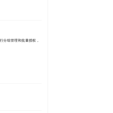
t.diy 一步搞定创意建站
构建大模型应用的安全防护体系
通过自然语言交互简化开发流程,全栈开发支持
通过阿里云安全产品对 AI 应用进行安全防护
行分组管理和批量授权，