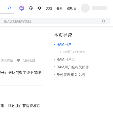
文档
备案
控制台
输入文档关键字查找
验
作计划
器
AI 活动
专业服务
服务伙伴合作计划
开发者社区
加入我们
服务平台百炼
阿里云 OPC 创新助力计划
本页导读
（1）
一站式生成采购清单，支持单品或批量购买
S
io：打造专属 AI 语音助手
S产品伙伴计划（繁花）
峰会
造的大模型服务与应用开发平台
轻量应用服务器
一句话生成原生可编辑精美 PPT 文稿
AI 生产力先锋
Al MaaS 服务伙伴赋能合作
域名
博文
Careers
至高可申请百万元
RAM用户
性可伸缩的云计算服务
开启高性价比 AI 编程新体验
Qwen-Audio-3.0-Realtime 端到端实时语音角色扮演
输入一句话想法, 轻松生成专业的 PPT
先锋实践拓展 AI 生产力的边界
快速构建应用程序和网站，即刻迈出上云第一步
Token 补贴，五大权
计划
海大会
伙伴信用分合作计划
商标
问答
社会招聘
RAM用户相关操作
益加速 OPC 成功
S
eek-V4-Pro
数字证书管理服务（原SSL证书）
一键部署幻兽帕鲁游戏服务器
飞天发布时刻
HOT
划
备案
电子书
校园招聘
RAM用户组
pSeek-V4-Pro
视频创作，一键激活电商全链路生产力
全托管，含MySQL、PostgreSQL、SQL Server、MariaDB多引擎
实现全站HTTPS，呈现可信的WEB访问
一键购买专属联机服务器，轻松开启游戏
所见，即是所愿
我的收藏
产品详情
更多支持
划
公司注册
镜像站
RAM用户组相关操作
视频生成
语音识别与合成
专属 QwenPaw
短信服务
漫剧工坊：一站式动画创作平台
AI 实训营
HOT
账号）来访问数字证书管理
合作伙伴培训与认证
身份管理相关文档
划
上云迁移
的智能体编程平台
站生成，高效打造优质广告素材
从聊天伙伴进化为能主动干活的本地数字员工
快速生产连贯的高质量长漫剧
从基础到进阶，Agent 创客手把手教你
国内短信简单易用，安全可靠，秒级触达，全球覆盖200+国家和地区。
e-1.1-T2V
Qwen3-TTS-Flash
lScope
我要反馈
查询合作伙伴
畅细腻的高质量视频
离线语音合成大模型，多语言方言自适应，低延迟高稳定
n Alibaba Cloud ISV 合作
代维服务
olarDB
建企业门户网站
大数据开发治理平台 DataWorks
10 分钟搭建微信、支付宝小程序
创新加速
ope
登录合作伙伴管理后台
我要建议
站，无忧落地极速上线
以可视化方式快速构建移动和 PC 门户网站
100%兼容MySQL、PostgreSQL，兼容Oracle，支持集中和分布式
高效部署网站，快速应用到小程序
Data Agent 驱动的一站式 Data+AI 开发治理平台
e-1.1-I2V
Cosyvoice-V3-Flash
安全
畅自然，细节丰富
高表现力语音合成大模型，语音克隆听感自然
我要投诉
上云场景组合购
伴
创建，且必须在获得授权后
边界网络安全防护产品
漫剧创作，剧本、分镜、视频高效生成
覆盖90%+业务场景，专享组合折扣价
2V
VPN
Fun-ASR