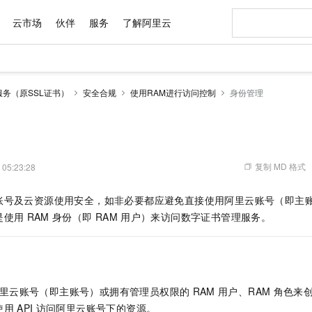
云市场
伙伴
服务
了解阿里云
AI 特惠
数据与 API
成为产品伙伴
企业增值服务
最佳实践
价格计算器
AI 场景体
基础软件
产品伙伴合
阿里云认证
市场活动
配置报价
大模型
务（原SSL证书）
安全合规
使用RAM进行访问控制
身份管理
自助选配和估算价格
新方式
域名与网站
睿译宝，AI翻译排版一步到位
智启 AI 普惠权益
产品生态集成认证中心
企业支持计划
云上春晚
千问官方 MaaS 平台，为开发者和 Agent 而生，新用户赠送 1 亿 + tokens 额度
云服务器 EC
Qwen Aud
AI Coding
阿里云Maa
2026 阿里云
为企业打
数据集
Windows
大模型认证
模型
NEW
NEW
交付可用成果
值低价云产品抢先购
提供智能易用的域名与建站服务
上传文档即自动完成翻译和格式还原
至高享 1亿+免费 tokens，加速 Al 应用落地
安全可靠、弹
智能编程，一键
产品生态伙伴
专家技术服务
云上奥运之旅
弹性计算合作
阿里云中企出
手机三要素
宝塔 Linux
全部认证
价格优势
有专属领域专家
对象存储 OSS
GLM-5.2：长任务时代开源旗舰模型
阿里云 OPC 创新助力计划
云数据库 RD
即刻拥有 DeepS
AI 电商营销
产品生态伙伴工作台
企业增值服务台
云栖战略参考
云存储合作计
云栖大会
身份实名认证
CentOS
训练营
推动算力普惠，释放技术红利
的大模型服务
最高返9万
多领域专家智能体,一键组建 AI 虚拟交付团队
至高百万元 Token 补贴，加速一人公司成长
稳定、安全、高性价比、高性能的云存储服务
真正可用的 1M 上下文,一次完成代码全链路开发
轻松解锁专属 Dee
从图文生成到
复制 MD 格式
 05:23:28
云上的中国
数据库合作计
活动全景
短信
Docker
图片和
站式影视创作平台
人工智能平台 PAI
Hermes Agent，打造自进化智能体
Token Plan 模型订阅计划
Qoder
5 分钟轻松部署
AI 广告创作
企业成长
大模型
NEW
信息公告
账号及云资源使用安全，如非必要都应避免直接使用阿里云账号（即主
看见新力量
云网络合作计
OCR 文字识别
JAVA
级电脑
证享300元代金券
可视化编排打通从文字构思到成片全链路闭环
一站式AI开发、训练和推理服务
自主进化，持久记忆，越用越聪明
Qwen3.8-Max 首发尝鲜，限时加量 10 倍，夜间低至2折
面向真实软件
图文、视频一
Kimi-K3
HappyHors
是使用
RAM
身份（即
RAM
用户）来访问数字证书管理服务。
NEW
魔搭 Mode
loud
服务实践
官网公告
Kimi 最新旗舰模型，长程编程与推理利器
让文字生成流
金融模力时刻
Salesforce O
版
发票查验
全能环境
Qoder CN
Claude Code + GStack 打造工程团队
千问办公，限时限量积分加倍
云原生数据库 P
低代码高效构
AI 建站
NEW
作计划
计划
创新中心
魔搭 ModelSc
健康状态
让AI从“聊天伙伴”进化为能干活的“数字员工”
覆盖公网/内网、递归/权威、移动APP等全场景解析服务
安装技能 GStack，拥有专属 AI 工程团队
你的AI工作搭子，覆盖日常办公高频场景
基于千问大模型等，支持代码智能生成、研发智能问答
0 代码专业建
客户案例
天气预报查询
操作系统
Deepseek-v4-pro
HappyHors
态合作计划
态智能体模型
旗舰 MoE 大模型，百万上下文与顶尖推理能力
图生视频，流
Compute
同享
容器服务 Kubernetes 版 ACK
万小智 AI 建站低至 15元/月
云防火墙
AI 短剧/漫剧
快递物流查询
WordPress
成为服务伙
高校合作
里云账号（即主账号）或拥有管理员权限的
RAM
用户、RAM
角色来
式云数据仓库
点，立即开启云上创新
提供一站式管理容器应用的 K8s 服务
送.CN域名，送备案服务码
云原生的云上
AI助力短剧
GLM-5.2
Wan2.7-T
使用
API
访问阿里云账号下的资源。
Ubuntu