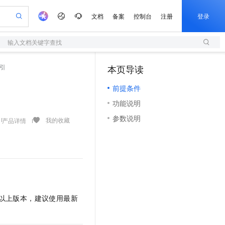
文档
备案
控制台
注册
登录
输入文档关键字查找
验
作计划
器
AI 活动
专业服务
服务伙伴合作计划
开发者社区
加入我们
服务平台百炼
阿里云 OPC 创新助力计划
索引
本页导读
（1）
一站式生成采购清单，支持单品或批量购买
S
io：打造专属 AI 语音助手
S产品伙伴计划（繁花）
峰会
造的大模型服务与应用开发平台
轻量应用服务器
一句话生成原生可编辑精美 PPT 文稿
AI 生产力先锋
Al MaaS 服务伙伴赋能合作
域名
博文
Careers
至高可申请百万元
前提条件
性可伸缩的云计算服务
开启高性价比 AI 编程新体验
Qwen-Audio-3.0-Realtime 端到端实时语音角色扮演
输入一句话想法, 轻松生成专业的 PPT
先锋实践拓展 AI 生产力的边界
快速构建应用程序和网站，即刻迈出上云第一步
Token 补贴，五大权
计划
海大会
伙伴信用分合作计划
商标
问答
社会招聘
功能说明
益加速 OPC 成功
S
eek-V4-Pro
数字证书管理服务（原SSL证书）
一键部署幻兽帕鲁游戏服务器
飞天发布时刻
HOT
划
备案
电子书
校园招聘
参数说明
pSeek-V4-Pro
视频创作，一键激活电商全链路生产力
全托管，含MySQL、PostgreSQL、SQL Server、MariaDB多引擎
实现全站HTTPS，呈现可信的WEB访问
一键购买专属联机服务器，轻松开启游戏
所见，即是所愿
我的收藏
产品详情
更多支持
划
公司注册
镜像站
视频生成
语音识别与合成
专属 QwenPaw
短信服务
漫剧工坊：一站式动画创作平台
AI 实训营
HOT
合作伙伴培训与认证
划
上云迁移
的智能体编程平台
站生成，高效打造优质广告素材
从聊天伙伴进化为能主动干活的本地数字员工
快速生产连贯的高质量长漫剧
从基础到进阶，Agent 创客手把手教你
国内短信简单易用，安全可靠，秒级触达，全球覆盖200+国家和地区。
e-1.1-T2V
Qwen3-TTS-Flash
lScope
我要反馈
查询合作伙伴
畅细腻的高质量视频
离线语音合成大模型，多语言方言自适应，低延迟高稳定
n Alibaba Cloud ISV 合作
代维服务
olarDB
建企业门户网站
大数据开发治理平台 DataWorks
10 分钟搭建微信、支付宝小程序
创新加速
ope
登录合作伙伴管理后台
我要建议
站，无忧落地极速上线
以可视化方式快速构建移动和 PC 门户网站
100%兼容MySQL、PostgreSQL，兼容Oracle，支持集中和分布式
高效部署网站，快速应用到小程序
Data Agent 驱动的一站式 Data+AI 开发治理平台
e-1.1-I2V
Cosyvoice-V3-Flash
安全
1 及以上版本，建议使用最新
畅自然，细节丰富
高表现力语音合成大模型，语音克隆听感自然
我要投诉
上云场景组合购
伴
边界网络安全防护产品
漫剧创作，剧本、分镜、视频高效生成
覆盖90%+业务场景，专享组合折扣价
2V
VPN
Fun-ASR