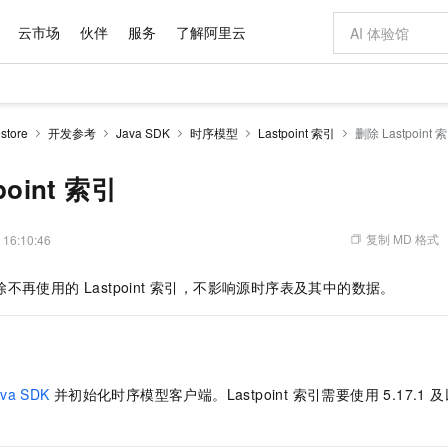
云市场
伙伴
服务
了解阿里云
AI 特惠
数据与 API
成为产品伙伴
企业增值服务
最佳实践
价格计算器
AI 场景体
基础软件
产品伙伴合
阿里云认证
市场活动
配置报价
大模型
tore
开发参考
Java SDK
时序模型
Lastpoint 索引
删除 Lastpoint 
自助选配和估算价格
新方式
域名与网站
睿译宝，AI翻译排版一步到位
智启 AI 普惠权益
产品生态集成认证中心
企业支持计划
云上春晚
千问官方 MaaS 平台，为开发者和 Agent 而生，新用户赠送 1 亿 + tokens 额度
云服务器 EC
Qwen Aud
AI Coding
阿里云Maa
2026 阿里云
为企业打
数据集
Windows
大模型认证
模型
NEW
NEW
交付可用成果
值低价云产品抢先购
提供智能易用的域名与建站服务
上传文档即自动完成翻译和格式还原
至高享 1亿+免费 tokens，加速 Al 应用落地
安全可靠、弹
智能编程，一键
point 索引
产品生态伙伴
专家技术服务
云上奥运之旅
弹性计算合作
阿里云中企出
手机三要素
宝塔 Linux
全部认证
价格优势
有专属领域专家
对象存储 OSS
GLM-5.2：长任务时代开源旗舰模型
阿里云 OPC 创新助力计划
云数据库 RD
即刻拥有 DeepS
AI 电商营销
产品生态伙伴工作台
企业增值服务台
云栖战略参考
云存储合作计
云栖大会
身份实名认证
CentOS
训练营
推动算力普惠，释放技术红利
的大模型服务
最高返9万
多领域专家智能体,一键组建 AI 虚拟交付团队
至高百万元 Token 补贴，加速一人公司成长
稳定、安全、高性价比、高性能的云存储服务
真正可用的 1M 上下文,一次完成代码全链路开发
轻松解锁专属 Dee
从图文生成到
复制 MD 格式
 16:10:46
云上的中国
数据库合作计
活动全景
短信
Docker
图片和
站式影视创作平台
人工智能平台 PAI
Hermes Agent，打造自进化智能体
Token Plan 模型订阅计划
Qoder
5 分钟轻松部署
AI 广告创作
企业成长
大模型
NEW
信息公告
 删除不再使用的 Lastpoint 索引，不影响源时序表及其中的数据。
看见新力量
云网络合作计
OCR 文字识别
JAVA
级电脑
证享300元代金券
可视化编排打通从文字构思到成片全链路闭环
一站式AI开发、训练和推理服务
自主进化，持久记忆，越用越聪明
Qwen3.8-Max 首发尝鲜，限时加量 10 倍，夜间低至2折
面向真实软件
图文、视频一
Kimi-K3
HappyHors
NEW
魔搭 Mode
loud
服务实践
官网公告
Kimi 最新旗舰模型，长程编程与推理利器
让文字生成流
金融模力时刻
Salesforce O
版
发票查验
全能环境
Qoder CN
Claude Code + GStack 打造工程团队
千问办公，限时限量积分加倍
云原生数据库 P
低代码高效构
AI 建站
NEW
作计划
计划
创新中心
魔搭 ModelSc
健康状态
让AI从“聊天伙伴”进化为能干活的“数字员工”
覆盖公网/内网、递归/权威、移动APP等全场景解析服务
安装技能 GStack，拥有专属 AI 工程团队
你的AI工作搭子，覆盖日常办公高频场景
基于千问大模型等，支持代码智能生成、研发智能问答
0 代码专业建
客户案例
天气预报查询
操作系统
Deepseek-v4-pro
HappyHors
态合作计划
ava SDK
并初始化时序模型客户端。Lastpoint 索引需要使用 5.17.
态智能体模型
旗舰 MoE 大模型，百万上下文与顶尖推理能力
图生视频，流
Compute
同享
容器服务 Kubernetes 版 ACK
万小智 AI 建站低至 15元/月
云防火墙
AI 短剧/漫剧
快递物流查询
WordPress
成为服务伙
高校合作
式云数据仓库
点，立即开启云上创新
提供一站式管理容器应用的 K8s 服务
送.CN域名，送备案服务码
云原生的云上
AI助力短剧
GLM-5.2
Wan2.7-T
Ubuntu