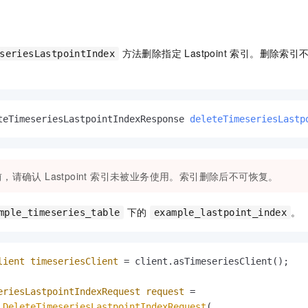
服务生态伙伴
视觉 Coding、空间感知、多模态思考等全面升级
1M上下文，专为长程任务能力而生
云工开物
企业应用
Night Plan 支持 Qwen 3.8-Max
AI 办公
NEW
Red Hat
30+ 款产品免费体验
夜间 5 折，Qwen/Meoo/TokenPlan 客户专享
AI智能应用
科研合作
ERP
堂（旗舰版）
SUSE
方法删除指定 Lastpoint 索引。删除
智能客服
seriesLastpointIndex
AI 应用构建
大模型原生
CRM
2个月
自动承接线索
建站小程序
Qoder
大模型服务平台百炼-应用模版
OA 办公系统
HOT
NEW
面向真实软件
个人版上线、团队版降价；千问3.8-Max首发发尝鲜
丰富多元化的应用模版和解决方案
力提升
财税管理
模板建站
teTimeseriesLastpointIndexResponse 
deleteTimeseriesLastp
万有无界
大模型服务平台百炼-智能体
400电话
定制建站
的模型效果
灵活可视化地构建企业级 Agent
方案
广告营销
模板小程序
秒悟
人工智能平台 PAI
，请确认 Lastpoint 索引未被业务使用。索引删除后不可恢复。
定制小程序
云端极速 AI 
新一代 AI 视频生成模型，深度适配广告营销等场景
AI Native 的算法工程平台，一站式完成建模、训练、推理服务部署
下的
。
APP 开发
mple_timeseries_table
example_lastpoint_index
建站系统
lient
timeseriesClient
=
 client.asTimeseriesClient();

AI 应用
10分钟微调：让0.6B模型媲美235B模型
多模态数据信
依托云原生高可用架构,实现Dify私有化部署
用1%尺寸在特定领域达到大模型90%以上效果
eriesLastpointIndexRequest
request
=
DeleteTimeseriesLastpointIndexRequest
(
