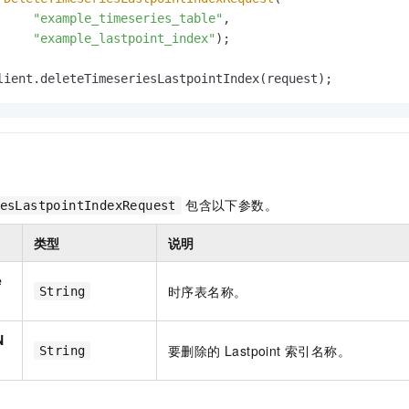
一个 AI 助手
即刻拥有 DeepSeek-R1 满血版
超强辅助，Bol
"example_timeseries_table"
,

在企业官网、通讯软件中为客户提供 AI 客服
多种方案随心选，轻松解锁专属 DeepSeek
"example_lastpoint_index"
);

lient.deleteTimeseriesLastpointIndex(request);
包含以下参数。
esLastpointIndexRequest
类型
说明
e
时序表名称。
String
N
要删除的 Lastpoint 索引名称。
String