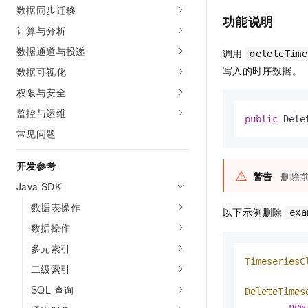
数据同步迁移
AI 产品 免费试用
网络
安全
云开发大赛
功能说明
Tableau 订阅
1亿+ 大模型 tokens 和 
计算与分析
可观测
入门学习赛
中间件
AI空中课堂在线直播课
数据通道与投递
调用
140+云产品 免费试用
deleteTime
大模型服务
上云与迁云
产品新客免费试用，最长1
写入的时序数据。
数据可视化
数据库
生态解决方案
千问AI平台-Token Plan
权限与安全
企业出海
大模型ACA认证体验
大数据计算
助力企业全员 AI 认知与能
监控与运维
行业生态解决方案
public
 Dele
政企业务
媒体服务
千问AI平台-模型体验
常见问题
开发者生态解决方案
在线体验全尺寸、多种模态
企业服务与云通信
AI 开发和 AI 应用解决
开发参考
Happy 系列大模型
警告
删除前
域名与网站
Java SDK
数据表操作
终端用户计算
以下示例删除
exa
数据操作
Serverless
大模型解决方案
多元索引
TimeseriesC
开发工具
二级索引
快速部署 Dify，高效搭建 
SQL 查询
DeleteTimes
迁移与运维管理
new