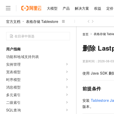
知识和记忆存储
大模型
产品
解决方案
权益
定价
知识存储服务
官方文档
表格存储 Tablestore
记忆存储服务
大模型
产品
解决方案
权益
定价
云市场
伙伴
服务
了解阿里云
精选产品
精选解决方案
普惠上云
产品定价
精选商城
成为销售伙伴
售前咨询
为什么选择阿里云
通用工具与配置
千问AI平台
表格存储 Tables
首页
了解云产品的定价详情
API参考
大模型服务平台百炼
千问办公，解锁你的工作
普惠上云 官方力荐
分销伙伴
在线服务
网站建设
什么是云计算
大
大模型服务与应用平台
企业级Agent产品，直接
云服务器38元/年起，超
删除 Last
咨询伙伴
多端小程序
技术领先
用户指南
云上成本管理
售后服务
千问大模型
Agency Agents：拥
官方推荐返现计划
大模型
大模型
功能和地域支持列表
精选产品
精选解决方案
Salesforce 国际版订阅
稳定可靠
管理和优化成本
多元化、高性能、安全可靠
推荐新用户得奖励，单订单
更新时间：
2026-08-03
销售伙伴合作计划
实例管理
自助服务
友盟天域
安全合规
人工智能与机器学习
AI
文本生成
无影云电脑
HappyHorse 打造一
云工开物
宽表模型
使用 Java SDK
无影生态合作计划
在线服务
观测云
分析师报告
随时随地安全接入的云上超
高校专属算力普惠，学生认
计算
互联网应用开发
Qwen3.8-Max
时序模型
HOT
Salesforce On Alibaba C
工单服务
智能体时代全能旗舰模型
Tuya 物联网平台阿里云
研究报告与白皮书
云解析DNS
快速拥有专属 OpenClaw
消息模型
Consulting Partner 合
前提条件
大数据
容器
免费试用
短信专区
蓝凌 OA
多元索引
Qwen3.7-Plus
AI 大模型销售与服务生
现代化应用
存储
天池大赛
安装
Tablestore J
能看、能想、能动手的多模
二级索引
云原生大数据计算服务 Max
解决方案免费试用 新老
电子合同
版本。
面向分析的企业级SaaS模
最高领取价值200元试用
安全
网络与CDN
SQL查询
AI 算法大赛
Qwen3-VL-Plus
畅捷通