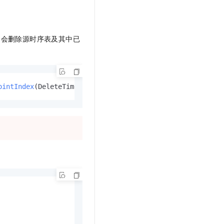
文戏情感细腻自然，动作戏激烈拳拳到肉，实现更强表演能力
支持中英文自由切换，具备更强的噪声鲁棒性
云聚AI 严选权益
SSL 证书
，一键激活高效办公新体验
精选AI产品，从模型到应用全链提效
堡垒机
索引不会删除源时序表及其中已
AI 用量加速计划
应用
防火墙
、识别商机，让客服更高效、服务更出色。
新老同享，达量后返
千问办公
主机安全
NEW
的智能体编程平台
一站式AI生产力平台
ointIndex
(DeleteTimeseriesLastpointIndexRequest request)
AI 应用及服务市场
伶鹊
企业级人与Agent协作平台，接入和调度多个数字员工
智能客服平台，对话机器人、对话分析、智能外呼
AI 应用
大模型服务平台百炼 - 全妙
大模型
应用创作平台
多模态内容创作工具，已接入 DeepSeek
自然语言处理
数据标注
机器学习
息提取
与 AI 智能体进行实时音视频通话
从文本、图片、视频中提取结构化的属性信息
构建支持视频理解的 AI 音视频实时通话应用