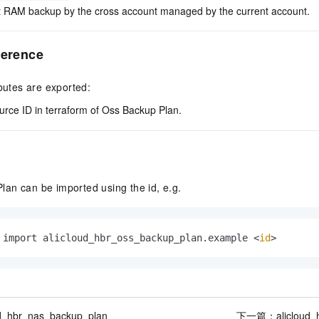
nt RAM backup by the cross account managed by the current account.
ference
ibutes are exported:
urce ID in terraform of Oss Backup Plan.
an can be imported using the id, e.g.
 import alicloud_hbr_oss_backup_plan.example <
id
>
ud_hbr_nas_backup_plan
下一篇：
alicloud