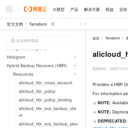
GPDB
大模型
产品
解决方案
权益
定价
Global Accelerator (GA)
GWLB
官方文档
Terraform
大模型
产品
解决方案
权益
定价
云市场
伙伴
服务
了解阿里云
Graph Database
精选产品
精选解决方案
普惠上云
产品定价
精选商城
成为销售伙伴
售前咨询
为什么选择阿里云
千问AI平台
Terraform
首页
HBase
了解云产品的定价详情
大模型服务平台百炼
千问办公，解锁你的工作
普惠上云 官方力荐
分销伙伴
在线服务
网站建设
什么是云计算
大
Hologres (Hologram)
大模型服务与应用平台
企业级Agent产品，直接
云服务器38元/年起，超
alicloud
咨询伙伴
多端小程序
技术领先
Hologram
云上成本管理
售后服务
千问大模型
Agency Agents：拥
官方推荐返现计划
大模型
大模型
精选产品
精选解决方案
Salesforce 国际版订阅
稳定可靠
Hybrid Backup Recovery (HBR)
管理和优化成本
多元化、高性能、安全可靠
推荐新用户得奖励，单订单
更新时间：
2025-10-21
销售伙伴合作计划
自助服务
Resources
友盟天域
安全合规
人工智能与机器学习
AI
文本生成
无影云电脑
HappyHorse 打造一
云工开物
无影生态合作计划
在线服务
alicloud_hbr_cross_account
Provides a HBR O
观测云
分析师报告
随时随地安全接入的云上超
高校专属算力普惠，学生认
计算
互联网应用开发
Qwen3.8-Max
HOT
alicloud_hbr_policy
Salesforce On Alibaba C
工单服务
For information a
智能体时代全能旗舰模型
Tuya 物联网平台阿里云
研究报告与白皮书
云解析DNS
快速拥有专属 OpenClaw
Consulting Partner 合
大数据
容器
alicloud_hbr_policy_binding
免费试用
->
NOTE:
Availabl
短信专区
蓝凌 OA
Qwen3.7-Plus
alicloud_hbr_ecs_backup_clie
AI 大模型销售与服务生
现代化应用
存储
天池大赛
->
NOTE:
Deprecat
能看、能想、能动手的多模
云原生大数据计算服务 Max
解决方案免费试用 新老
nt
电子合同
->
DEPRECATED:
面向分析的企业级SaaS模
最高领取价值200元试用
安全
网络与CDN
alicloud_hbr_ecs_backup_plan
AI 算法大赛
Qwen3-VL-Plus
畅捷通