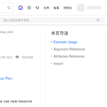
文档
备案
控制台
输入文档关键字查找
验
作计划
器
AI 活动
专业服务
服务伙伴合作计划
开发者社区
加入我们
服务平台百炼
阿里云 OPC 创新助力计划
ckup_plan
本页导读
（1）
一站式生成采购清单，支持单品或批量购买
S
io：打造专属 AI 语音助手
S产品伙伴计划（繁花）
峰会
造的大模型服务与应用开发平台
轻量应用服务器
一句话生成原生可编辑精美 PPT 文稿
AI 生产力先锋
Al MaaS 服务伙伴赋能合作
域名
博文
Careers
至高可申请百万元
Example Usage
性可伸缩的云计算服务
开启高性价比 AI 编程新体验
Qwen-Audio-3.0-Realtime 端到端实时语音角色扮演
输入一句话想法, 轻松生成专业的 PPT
先锋实践拓展 AI 生产力的边界
快速构建应用程序和网站，即刻迈出上云第一步
Token 补贴，五大权
计划
海大会
伙伴信用分合作计划
商标
问答
社会招聘
Argument Reference
益加速 OPC 成功
S
eek-V4-Pro
数字证书管理服务（原SSL证书）
一键部署幻兽帕鲁游戏服务器
飞天发布时刻
HOT
划
备案
电子书
校园招聘
Attributes Reference
pSeek-V4-Pro
视频创作，一键激活电商全链路生产力
全托管，含MySQL、PostgreSQL、SQL Server、MariaDB多引擎
实现全站HTTPS，呈现可信的WEB访问
一键购买专属联机服务器，轻松开启游戏
所见，即是所愿
 MD 格式
我的收藏
更多支持
划
公司注册
镜像站
Import
视频生成
语音识别与合成
专属 QwenPaw
短信服务
漫剧工坊：一站式动画创作平台
AI 实训营
HOT
合作伙伴培训与认证
划
上云迁移
的智能体编程平台
站生成，高效打造优质广告素材
从聊天伙伴进化为能主动干活的本地数字员工
快速生产连贯的高质量长漫剧
从基础到进阶，Agent 创客手把手教你
国内短信简单易用，安全可靠，秒级触达，全球覆盖200+国家和地区。
e-1.1-T2V
Qwen3-TTS-Flash
lScope
我要反馈
查询合作伙伴
kup Plan
.
畅细腻的高质量视频
离线语音合成大模型，多语言方言自适应，低延迟高稳定
n Alibaba Cloud ISV 合作
代维服务
olarDB
建企业门户网站
大数据开发治理平台 DataWorks
10 分钟搭建微信、支付宝小程序
创新加速
ope
登录合作伙伴管理后台
我要建议
站，无忧落地极速上线
以可视化方式快速构建移动和 PC 门户网站
100%兼容MySQL、PostgreSQL，兼容Oracle，支持集中和分布式
高效部署网站，快速应用到小程序
Data Agent 驱动的一站式 Data+AI 开发治理平台
e-1.1-I2V
Cosyvoice-V3-Flash
安全
畅自然，细节丰富
高表现力语音合成大模型，语音克隆听感自然
我要投诉
上云场景组合购
伴
se use new resource
边界网络安全防护产品
漫剧创作，剧本、分镜、视频高效生成
覆盖90%+业务场景，专享组合折扣价
2V
VPN
Fun-ASR