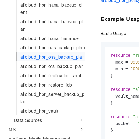
alicloud_hbr_polic
alicloud_hbr_hana_backup_cli
AI 产品 免费试用
网络
安全
云开发大赛
Tableau 订阅
ent
1亿+ 大模型 tokens 和 
可观测
入门学习赛
Example Usa
中间件
AI空中课堂在线直播课
alicloud_hbr_hana_backup_pl
140+云产品 免费试用
大模型服务
an
上云与迁云
产品新客免费试用，最长1
数据库
Basic Usage
生态解决方案
alicloud_hbr_hana_instance
千问AI平台-Token Plan
企业出海
大模型ACA认证体验
大数据计算
alicloud_hbr_nas_backup_plan
助力企业全员 AI 认知与能
行业生态解决方案
政企业务
resource
"r
alicloud_hbr_oss_backup_plan
媒体服务
千问AI平台-模型体验
开发者生态解决方案
  max = 
999
alicloud_hbr_ots_backup_plan
在线体验全尺寸、多种模态
  min = 
100
企业服务与云通信
AI 开发和 AI 应用解决
alicloud_hbr_replication_vault
}

Happy 系列大模型
域名与网站
alicloud_hbr_restore_job
resource
"a
alicloud_hbr_server_backup_p
终端用户计算
  vault_nam
lan
}

Serverless
大模型解决方案
alicloud_hbr_vault
resource
"a
Data Sources
开发工具
快速部署 Dify，高效搭建 
  bucket = 
IMS
}

迁移与运维管理
Intelligent Media Management