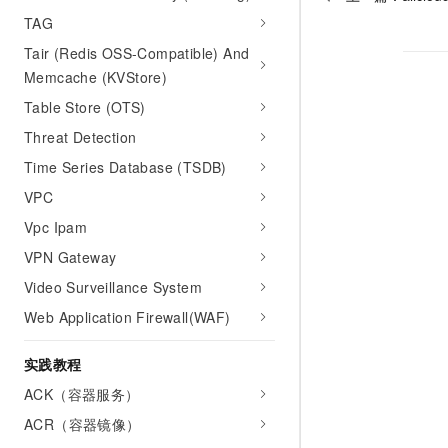
TAG
Tair (Redis OSS-Compatible) And
Memcache (KVStore)
Table Store (OTS)
Threat Detection
Time Series Database (TSDB)
VPC
Vpc Ipam
VPN Gateway
Video Surveillance System
Web Application Firewall(WAF)
实践教程
ACK（容器服务）
ACR（容器镜像）