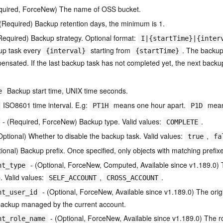
quired, ForceNew) The name of OSS bucket.
(Required) Backup retention days, the minimum is 1.
Required) Backup strategy. Optional format:
I|{startTime}|{inter
up task every
starting from
. The backup
{interval}
{startTime}
pensated. If the last backup task has not completed yet, the next backup
Backup start time, UNIX time seconds.
e
ISO8601 time interval. E.g:
means one hour apart.
mean
PT1H
P1D
- (Required, ForceNew) Backup type. Valid values:
.
COMPLETE
Optional) Whether to disable the backup task. Valid values:
,
true
fa
ional) Backup prefix. Once specified, only objects with matching prefix
- (Optional, ForceNew, Computed, Available since v1.189.0) T
nt_type
 Valid values:
,
.
SELF_ACCOUNT
CROSS_ACCOUNT
- (Optional, ForceNew, Available since v1.189.0) The orig
nt_user_id
backup managed by the current account.
- (Optional, ForceNew, Available since v1.189.0) The r
nt_role_name