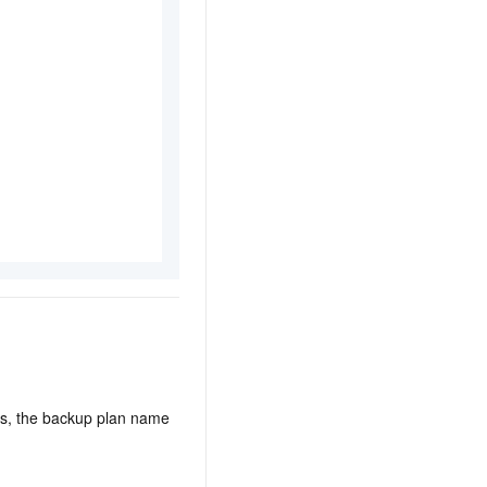
t.diy 一步搞定创意建站
构建大模型应用的安全防护体系
通过自然语言交互简化开发流程,全栈开发支持
通过阿里云安全产品对 AI 应用进行安全防护
rs, the backup plan name