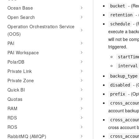
- (Re
bucket
Ocean Base
- 
retention
Open Search
- (
schedule
Operation Orchestration Service
execute a back
(OOS)
will not be com
PAI
triggered.
PAI Workspace
startTim
PolarDB
interval
Private Link
backup_type
Private Zone
- (
disabled
Quick BI
- (Opt
prefix
Quotas
cross_accou
RAM
account backup.
RDS
cross_accou
ROS
cross account 
RabbitMQ (AMQP)
cross_accou