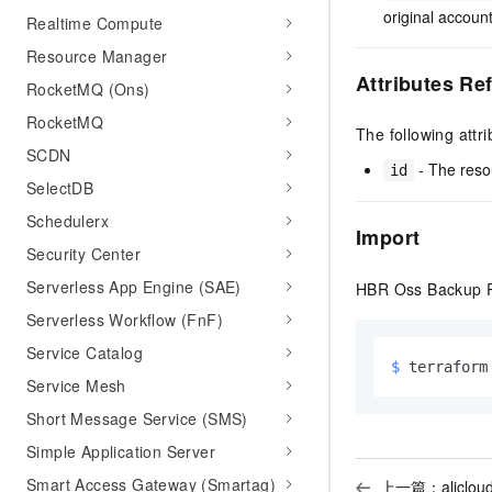
original accou
Realtime Compute
Resource Manager
Attributes Re
RocketMQ (Ons)
RocketMQ
The following attr
SCDN
- The reso
id
SelectDB
Schedulerx
Import
Security Center
Serverless App Engine (SAE)
HBR Oss Backup Pl
Serverless Workflow (FnF)
Service Catalog
$ 
terraform
Service Mesh
Short Message Service (SMS)
Simple Application Server
Smart Access Gateway (Smartag)
上一篇：
aliclo