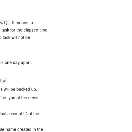
. It means to
val}
 task for the elapsed time
 task will not be
s one day apart.
.
lse
es will be backed up.
he type of the cross
inal account ID of the
ole name created in the