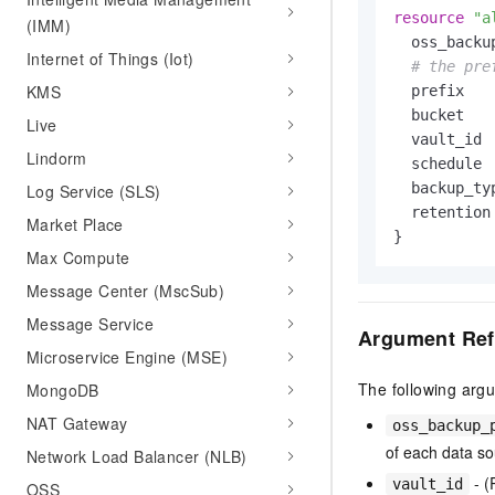
10 分钟在聊天系统中增加
resource
"a
专有云
(IMM)
  oss_backu
Internet of Things (Iot)
# the pre
KMS
  prefix   
  bucket   
Live
  vault_id 
Lindorm
  schedule 
  backup_ty
Log Service (SLS)
  retention
Market Place
Max Compute
Message Center (MscSub)
Message Service
Argument Ref
Microservice Engine (MSE)
The following arg
MongoDB
NAT Gateway
oss_backup_
of each data so
Network Load Balancer (NLB)
- (
vault_id
OSS