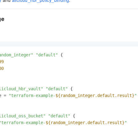
y
and
alicloud_hbr_policy_binding
.
服务生态伙伴
视觉 Coding、空间感知、多模态思考等全面升级
1M上下文，专为长程任务能力而生
云工开物
企业应用
Night Plan 支持 Qwen 3.8-Max
AI 办公
NEW
Red Hat
30+ 款产品免费体验
夜间 5 折，Qwen/Meoo/TokenPlan 客户专享
AI智能应用
科研合作
ge
ERP
堂（旗舰版）
SUSE
智能客服
AI 应用构建
大模型原生
CRM
2个月
自动承接线索
建站小程序
Qoder
大模型服务平台百炼-应用模版
OA 办公系统
HOT
NEW
面向真实软件
个人版上线、团队版降价；千问3.8-Max首发发尝鲜
丰富多元化的应用模版和解决方案
力提升
财税管理
模板建站
andom_integer"
"default"
 {

万有无界
大模型服务平台百炼-智能体
400电话
定制建站
99
的模型效果
灵活可视化地构建企业级 Agent
00
方案
广告营销
模板小程序
秒悟
人工智能平台 PAI
定制小程序
云端极速 AI 
新一代 AI 视频生成模型，深度适配广告营销等场景
AI Native 的算法工程平台，一站式完成建模、训练、推理服务部署
licloud_hbr_vault"
"default"
 {

APP 开发
e = 
"terraform-example-
${random_integer.default.result}
"
建站系统
licloud_oss_bucket"
"default"
 {

AI 应用
10分钟微调：让0.6B模型媲美235B模型
多模态数据信
"terraform-example-
${random_integer.default.result}
"
依托云原生高可用架构,实现Dify私有化部署
用1%尺寸在特定领域达到大模型90%以上效果