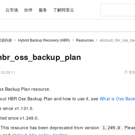
云市场
伙伴
服务
了解阿里云
AI 特惠
数据与 API
成为产品伙伴
企业增值服务
最佳实践
价格计算器
AI 场景体
基础软件
产品伙伴合
阿里云认证
市场活动
配置报价
大模型
资源列表
Hybrid Backup Recovery (HBR)
Resources
alicloud_hbr_oss_ba
自助选配和估算价格
新方式
域名与网站
睿译宝，AI翻译排版一步到位
智启 AI 普惠权益
产品生态集成认证中心
企业支持计划
云上春晚
千问官方 MaaS 平台，为开发者和 Agent 而生，新用户赠送 1 亿 + tokens 额度
云服务器 EC
Qwen Aud
AI Coding
阿里云Maa
2026 阿里云
为企业打
数据集
Windows
大模型认证
模型
NEW
NEW
交付可用成果
值低价云产品抢先购
提供智能易用的域名与建站服务
上传文档即自动完成翻译和格式还原
至高享 1亿+免费 tokens，加速 Al 应用落地
安全可靠、弹
智能编程，一键
_hbr_oss_backup_plan
产品生态伙伴
专家技术服务
云上奥运之旅
弹性计算合作
阿里云中企出
手机三要素
宝塔 Linux
全部认证
价格优势
有专属领域专家
对象存储 OSS
GLM-5.2：长任务时代开源旗舰模型
阿里云 OPC 创新助力计划
云数据库 RD
即刻拥有 DeepS
AI 电商营销
产品生态伙伴工作台
企业增值服务台
云栖战略参考
云存储合作计
云栖大会
身份实名认证
CentOS
训练营
推动算力普惠，释放技术红利
的大模型服务
最高返9万
多领域专家智能体,一键组建 AI 虚拟交付团队
至高百万元 Token 补贴，加速一人公司成长
稳定、安全、高性价比、高性能的云存储服务
真正可用的 1M 上下文,一次完成代码全链路开发
轻松解锁专属 Dee
从图文生成到
复制
 03:29:11
云上的中国
数据库合作计
活动全景
短信
Docker
图片和
站式影视创作平台
人工智能平台 PAI
Hermes Agent，打造自进化智能体
Token Plan 模型订阅计划
Qoder
5 分钟轻松部署
AI 广告创作
企业成长
大模型
NEW
信息公告
ss Backup Plan resource.
看见新力量
云网络合作计
OCR 文字识别
JAVA
级电脑
证享300元代金券
可视化编排打通从文字构思到成片全链路闭环
一站式AI开发、训练和推理服务
自主进化，持久记忆，越用越聪明
Qwen3.8-Max 首发尝鲜，限时加量 10 倍，夜间低至2折
面向真实软件
图文、视频一
Kimi-K3
HappyHors
NEW
魔搭 Mode
loud
服务实践
官网公告
bout HBR Oss Backup Plan and how to use it, see
What is Oss Bac
Kimi 最新旗舰模型，长程编程与推理利器
让文字生成流
金融模力时刻
Salesforce O
版
发票查验
全能环境
Qoder CN
Claude Code + GStack 打造工程团队
千问办公，限时限量积分加倍
云原生数据库 P
低代码高效构
AI 建站
NEW
作计划
计划
e since v1.131.0.
创新中心
魔搭 ModelSc
健康状态
让AI从“聊天伙伴”进化为能干活的“数字员工”
覆盖公网/内网、递归/权威、移动APP等全场景解析服务
安装技能 GStack，拥有专属 AI 工程团队
你的AI工作搭子，覆盖日常办公高频场景
基于千问大模型等，支持代码智能生成、研发智能问答
0 代码专业建
客户案例
天气预报查询
操作系统
Deepseek-v4-pro
HappyHors
态合作计划
ed since v1.249.0.
态智能体模型
旗舰 MoE 大模型，百万上下文与顶尖推理能力
图生视频，流
Compute
同享
容器服务 Kubernetes 版 ACK
万小智 AI 建站低至 15元/月
云防火墙
AI 短剧/漫剧
快递物流查询
WordPress
成为服务伙
高校合作
This resource has been deprecated from version
. Plea
式云数据仓库
点，立即开启云上创新
提供一站式管理容器应用的 K8s 服务
送.CN域名，送备案服务码
云原生的云上
AI助力短剧
1.249.0
GLM-5.2
Wan2.7-T
Ubuntu