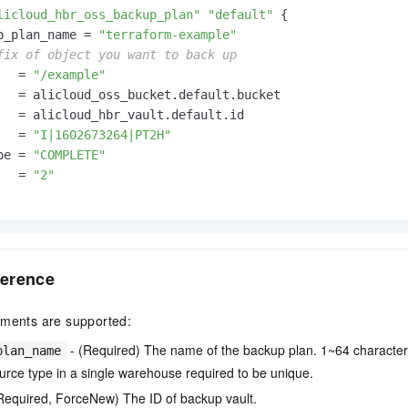
一个 AI 助手
即刻拥有 DeepSeek-R1 满血版
超强辅助，Bol
licloud_hbr_oss_backup_plan"
"default"
 {

在企业官网、通讯软件中为客户提供 AI 客服
多种方案随心选，轻松解锁专属 DeepSeek
p_plan_name = 
"terraform-example"
fix of object you want to back up
   = 
"/example"
   = alicloud_oss_bucket.default.bucket

   = alicloud_hbr_vault.default.id

   = 
"I|1602673264|PT2H"
pe = 
"COMPLETE"
   = 
"2"
erence
uments are supported:
- (Required) The name of the backup plan. 1~64 characte
plan_name
urce type in a single warehouse required to be unique.
Required, ForceNew) The ID of backup vault.