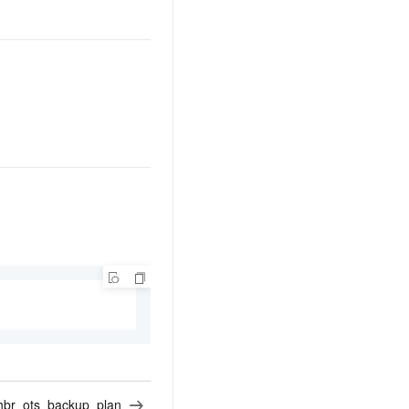
_hbr_ots_backup_plan