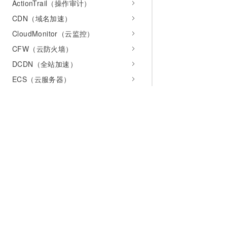
ActionTrail（操作审计）
CDN（域名加速）
CloudMonitor（云监控）
CFW（云防火墙）
DCDN（全站加速）
ECS（云服务器）
EDAS（企业级分布式应用）
ES（检索分析服务Elasticsearch
版）
ESS（弹性伸缩）
HBase（云数据库）
为什么选择阿里云
大模型
产品和定
Kafka（云消息队列）
MongoDB（云数据库MongoDB
什么是云计算
千问大模型
全部产品
版）
全球基础设施
大模型服务
免费试用
OOS（系统运维管理）
技术领先
AI应用构建
产品动态
OSS（对象存储）