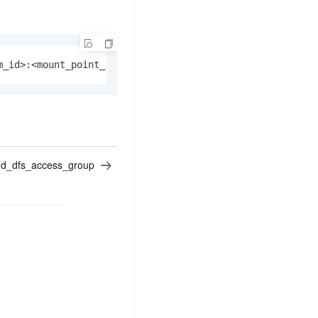
m_id>:<mount_point_id>
oud_dfs_access_group