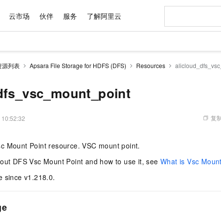
云市场
伙伴
服务
了解阿里云
AI 特惠
数据与 API
成为产品伙伴
企业增值服务
最佳实践
价格计算器
AI 场景体
基础软件
产品伙伴合
阿里云认证
市场活动
配置报价
大模型
资源列表
Apsara File Storage for HDFS (DFS)
Resources
alicloud_dfs_vs
自助选配和估算价格
新方式
域名与网站
睿译宝，AI翻译排版一步到位
智启 AI 普惠权益
产品生态集成认证中心
企业支持计划
云上春晚
千问官方 MaaS 平台，为开发者和 Agent 而生，新用户赠送 1 亿 + tokens 额度
云服务器 EC
Qwen Aud
AI Coding
阿里云Maa
2026 阿里云
为企业打
数据集
Windows
大模型认证
模型
NEW
NEW
交付可用成果
值低价云产品抢先购
提供智能易用的域名与建站服务
上传文档即自动完成翻译和格式还原
至高享 1亿+免费 tokens，加速 Al 应用落地
安全可靠、弹
智能编程，一键
_dfs_vsc_mount_point
产品生态伙伴
专家技术服务
云上奥运之旅
弹性计算合作
阿里云中企出
手机三要素
宝塔 Linux
全部认证
价格优势
有专属领域专家
对象存储 OSS
GLM-5.2：长任务时代开源旗舰模型
阿里云 OPC 创新助力计划
云数据库 RD
即刻拥有 DeepS
AI 电商营销
产品生态伙伴工作台
企业增值服务台
云栖战略参考
云存储合作计
云栖大会
身份实名认证
CentOS
训练营
推动算力普惠，释放技术红利
的大模型服务
最高返9万
多领域专家智能体,一键组建 AI 虚拟交付团队
至高百万元 Token 补贴，加速一人公司成长
稳定、安全、高性价比、高性能的云存储服务
真正可用的 1M 上下文,一次完成代码全链路开发
轻松解锁专属 Dee
从图文生成到
复制
 10:52:32
云上的中国
数据库合作计
活动全景
短信
Docker
图片和
站式影视创作平台
人工智能平台 PAI
Hermes Agent，打造自进化智能体
Token Plan 模型订阅计划
Qoder
5 分钟轻松部署
AI 广告创作
企业成长
大模型
NEW
信息公告
c Mount Point resource. VSC mount point.
看见新力量
云网络合作计
OCR 文字识别
JAVA
级电脑
证享300元代金券
可视化编排打通从文字构思到成片全链路闭环
一站式AI开发、训练和推理服务
自主进化，持久记忆，越用越聪明
Qwen3.8-Max 首发尝鲜，限时加量 10 倍，夜间低至2折
面向真实软件
图文、视频一
Kimi-K3
HappyHors
NEW
魔搭 Mode
loud
服务实践
官网公告
bout DFS Vsc Mount Point and how to use it, see
What is Vsc Mount
Kimi 最新旗舰模型，长程编程与推理利器
让文字生成流
金融模力时刻
Salesforce O
版
发票查验
全能环境
Qoder CN
Claude Code + GStack 打造工程团队
千问办公，限时限量积分加倍
云原生数据库 P
低代码高效构
AI 建站
NEW
作计划
计划
e since v1.218.0.
创新中心
魔搭 ModelSc
健康状态
让AI从“聊天伙伴”进化为能干活的“数字员工”
覆盖公网/内网、递归/权威、移动APP等全场景解析服务
安装技能 GStack，拥有专属 AI 工程团队
你的AI工作搭子，覆盖日常办公高频场景
基于千问大模型等，支持代码智能生成、研发智能问答
0 代码专业建
客户案例
天气预报查询
操作系统
Deepseek-v4-pro
HappyHors
态合作计划
态智能体模型
旗舰 MoE 大模型，百万上下文与顶尖推理能力
图生视频，流
Compute
同享
容器服务 Kubernetes 版 ACK
万小智 AI 建站低至 15元/月
云防火墙
AI 短剧/漫剧
快递物流查询
WordPress
成为服务伙
高校合作
ge
式云数据仓库
点，立即开启云上创新
提供一站式管理容器应用的 K8s 服务
送.CN域名，送备案服务码
云原生的云上
AI助力短剧
GLM-5.2
Wan2.7-T
Ubuntu