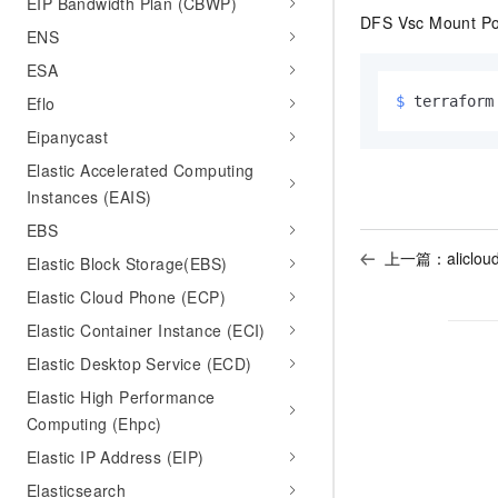
EIP Bandwidth Plan (CBWP)
DFS Vsc Mount Poi
ENS
ESA
$ 
terraform
Eflo
Eipanycast
Elastic Accelerated Computing
Instances (EAIS)
EBS
上一篇：
aliclou
Elastic Block Storage(EBS)
Elastic Cloud Phone (ECP)
Elastic Container Instance (ECI)
Elastic Desktop Service (ECD)
Elastic High Performance
Computing (Ehpc)
Elastic IP Address (EIP)
Elasticsearch