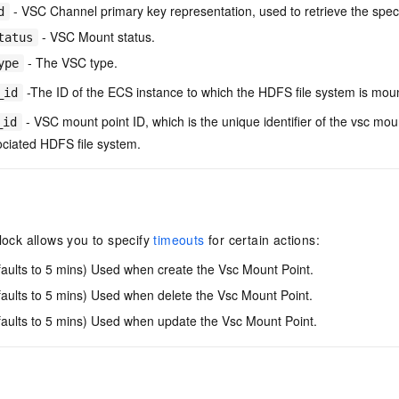
- VSC Channel primary key representation, used to retrieve the spe
d
- VSC Mount status.
tatus
- The VSC type.
ype
-The ID of the ECS instance to which the HDFS file system is mou
_id
- VSC mount point ID, which is the unique identifier of the vsc mou
_id
ciated HDFS file system.
ock allows you to specify
timeouts
for certain actions:
faults to 5 mins) Used when create the Vsc Mount Point.
aults to 5 mins) Used when delete the Vsc Mount Point.
faults to 5 mins) Used when update the Vsc Mount Point.