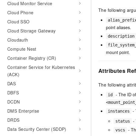
Cloud Monitor Service
The following arg
Cloud Phone
alias_prefi
Cloud SSO
point aliases.
Cloud Storage Gateway
description
Cloudauth
file_system
Compute Nest
mount point.
Container Registry (CR)
Container Service for Kubernetes
Attributes Re
(ACK)
DAS
The following attr
DBFS
- The ID o
id
DCDN
<mount_point
DMS Enterprise
- 
instances
DRDS
- 
status
Data Security Center (SDDP)
- Th
vscs