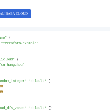
服务生态伙伴
视觉 Coding、空间感知、多模态思考等全面升级
1M上下文，专为长程任务能力而生
云工开物
企业应用
Night Plan 支持 Qwen 3.8-Max
AI 办公
NEW
Red Hat
30+ 款产品免费体验
夜间 5 折，Qwen/Meoo/TokenPlan 客户专享
AI智能应用
科研合作
ERP
堂（旗舰版）
SUSE
智能客服
AI 应用构建
大模型原生
CRM
2个月
自动承接线索
建站小程序
Qoder
大模型服务平台百炼-应用模版
OA 办公系统
HOT
NEW
面向真实软件
个人版上线、团队版降价；千问3.8-Max首发发尝鲜
丰富多元化的应用模版和解决方案
ame"
 {

力提升
财税管理
模板建站
 
"terraform-example"
万有无界
大模型服务平台百炼-智能体
400电话
定制建站
的模型效果
灵活可视化地构建企业级 Agent
方案
广告营销
模板小程序
licloud"
 {

秒悟
人工智能平台 PAI
"cn-hangzhou"
定制小程序
云端极速 AI 
新一代 AI 视频生成模型，深度适配广告营销等场景
AI Native 的算法工程平台，一站式完成建模、训练、推理服务部署
APP 开发
andom_integer"
"default"
 {

建站系统
00
99
AI 应用
10分钟微调：让0.6B模型媲美235B模型
多模态数据信
依托云原生高可用架构,实现Dify私有化部署
用1%尺寸在特定领域达到大模型90%以上效果
oud_dfs_zones"
"default"
 {}
