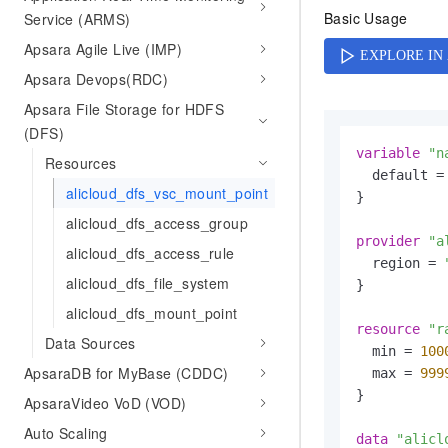
AI 产品 免费试用
网络
Basic Usage
Service (ARMS)
安全
云开发大赛
Tableau 订阅
1亿+ 大模型 tokens 和 
Apsara Agile Live (IMP)
可观测
入门学习赛
中间件
AI空中课堂在线直播课
140+云产品 免费试用
Apsara Devops(RDC)
大模型服务
上云与迁云
产品新客免费试用，最长1
数据库
Apsara File Storage for HDFS
生态解决方案
千问AI平台-Token Plan
(DFS)
企业出海
大模型ACA认证体验
大数据计算
variable
"n
Resources
助力企业全员 AI 认知与能
行业生态解决方案
  default =
政企业务
媒体服务
千问AI平台-模型体验
alicloud_dfs_vsc_mount_point
}

开发者生态解决方案
在线体验全尺寸、多种模态
alicloud_dfs_access_group
企业服务与云通信
AI 开发和 AI 应用解决
provider
"a
alicloud_dfs_access_rule
Happy 系列大模型
  region = 
域名与网站
alicloud_dfs_file_system
}

终端用户计算
alicloud_dfs_mount_point
resource
"r
Data Sources
Serverless
大模型解决方案
  min = 
100
ApsaraDB for MyBase (CDDC)
  max = 
999
开发工具
快速部署 Dify，高效搭建 
}

ApsaraVideo VoD (VOD)
迁移与运维管理
Auto Scaling
data
"alicl