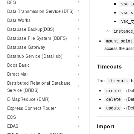
DFS
vsc_i
Data Transmission Service (DTS)
vsc_s
Data Works
vsc_t
Database Backup(DBS)
instance
Database File System (DBFS)
mount_point
Database Gateway
access the asso
Datahub Service (DataHub)
Ddos Basic
Timeouts
Direct Mail
The
bl
timeouts
Distributed Relational Database
Service (DRDS)
- (De
create
- (Def
E-MapReduce (EMR)
delete
- (De
Express Connect Router
update
ECS
Import
EDAS