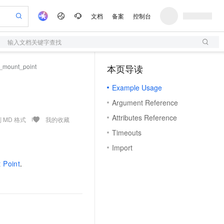
文档
备案
控制台
输入文档关键字查找
验
作计划
器
AI 活动
专业服务
服务伙伴合作计划
开发者社区
加入我们
服务平台百炼
阿里云 OPC 创新助力计划
c_mount_point
本页导读
（1）
一站式生成采购清单，支持单品或批量购买
S
io：打造专属 AI 语音助手
S产品伙伴计划（繁花）
峰会
造的大模型服务与应用开发平台
轻量应用服务器
一句话生成原生可编辑精美 PPT 文稿
AI 生产力先锋
Al MaaS 服务伙伴赋能合作
域名
博文
Careers
至高可申请百万元
Example Usage
性可伸缩的云计算服务
开启高性价比 AI 编程新体验
Qwen-Audio-3.0-Realtime 端到端实时语音角色扮演
输入一句话想法, 轻松生成专业的 PPT
先锋实践拓展 AI 生产力的边界
快速构建应用程序和网站，即刻迈出上云第一步
Token 补贴，五大权
计划
海大会
伙伴信用分合作计划
商标
问答
社会招聘
Argument Reference
益加速 OPC 成功
S
eek-V4-Pro
数字证书管理服务（原SSL证书）
一键部署幻兽帕鲁游戏服务器
飞天发布时刻
HOT
划
备案
电子书
校园招聘
Attributes Reference
pSeek-V4-Pro
视频创作，一键激活电商全链路生产力
全托管，含MySQL、PostgreSQL、SQL Server、MariaDB多引擎
实现全站HTTPS，呈现可信的WEB访问
一键购买专属联机服务器，轻松开启游戏
所见，即是所愿
 MD 格式
我的收藏
更多支持
划
公司注册
镜像站
Timeouts
视频生成
语音识别与合成
专属 QwenPaw
短信服务
漫剧工坊：一站式动画创作平台
AI 实训营
HOT
合作伙伴培训与认证
Import
划
上云迁移
的智能体编程平台
站生成，高效打造优质广告素材
从聊天伙伴进化为能主动干活的本地数字员工
快速生产连贯的高质量长漫剧
从基础到进阶，Agent 创客手把手教你
国内短信简单易用，安全可靠，秒级触达，全球覆盖200+国家和地区。
e-1.1-T2V
Qwen3-TTS-Flash
lScope
我要反馈
查询合作伙伴
 Point
.
畅细腻的高质量视频
离线语音合成大模型，多语言方言自适应，低延迟高稳定
n Alibaba Cloud ISV 合作
代维服务
olarDB
建企业门户网站
大数据开发治理平台 DataWorks
10 分钟搭建微信、支付宝小程序
创新加速
ope
登录合作伙伴管理后台
我要建议
站，无忧落地极速上线
以可视化方式快速构建移动和 PC 门户网站
100%兼容MySQL、PostgreSQL，兼容Oracle，支持集中和分布式
高效部署网站，快速应用到小程序
Data Agent 驱动的一站式 Data+AI 开发治理平台
e-1.1-I2V
Cosyvoice-V3-Flash
安全
畅自然，细节丰富
高表现力语音合成大模型，语音克隆听感自然
我要投诉
上云场景组合购
伴
边界网络安全防护产品
漫剧创作，剧本、分镜、视频高效生成
覆盖90%+业务场景，专享组合折扣价
2V
VPN
Fun-ASR