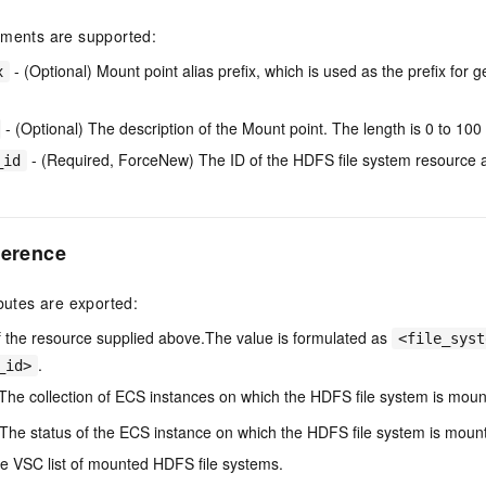
uments are supported:
- (Optional) Mount point alias prefix, which is used as the prefix fo
x
- (Optional) The description of the Mount point. The length is 0 to 100
- (Required, ForceNew) The ID of the HDFS file system resource 
_id
ference
ibutes are exported:
f the resource supplied above.The value is formulated as
<file_syst
.
_id>
The collection of ECS instances on which the HDFS file system is moun
The status of the ECS instance on which the HDFS file system is moun
e VSC list of mounted HDFS file systems.