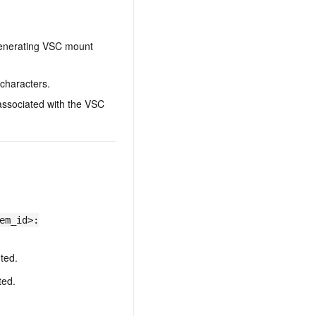
r generating VSC mount
 characters.
associated with the VSC
em_id>:
ted.
ted.