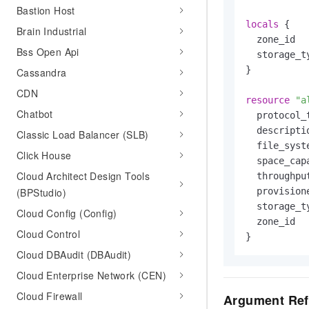
10 分钟在聊天系统中增加
Bastion Host
专有云
locals
 {

Brain Industrial
  zone_id  
Bss Open Api
  storage_t
}

Cassandra
CDN
resource
"a
Chatbot
  protocol_
  descripti
Classic Load Balancer (SLB)
  file_syst
Click House
  space_cap
Cloud Architect Design Tools
  throughpu
(BPStudio)
  provision
  storage_t
Cloud Config (Config)
  zone_id  
Cloud Control
Cloud DBAudit (DBAudit)
Cloud Enterprise Network (CEN)
Cloud Firewall
Argument Ref