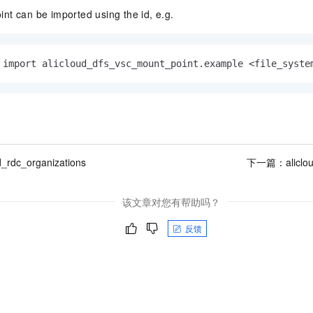
nt can be imported using the id, e.g.
 import alicloud_dfs_vsc_mount_point.example <file_syste
d_rdc_organizations
下一篇：
alicl
该文章对您有帮助吗？
反馈