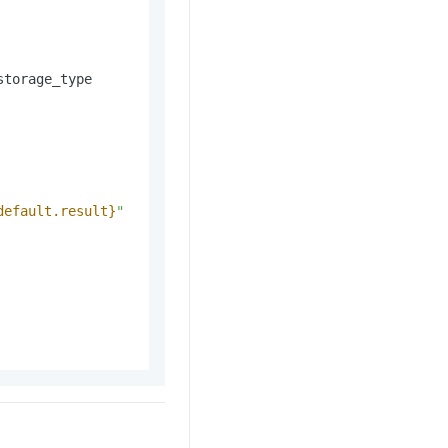
t.diy 一步搞定创意建站
构建大模型应用的安全防护体系
通过自然语言交互简化开发流程,全栈开发支持
通过阿里云安全产品对 AI 应用进行安全防护
storage_type

default.result}
"