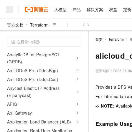
Ack One
大模型
产品
解决方案
权益
定价
Actiontrail
AliKafka
官方文档
Terraform
Alidns
大模型
产品
解决方案
权益
定价
云市场
伙伴
服务
了解阿里云
精选产品
精选解决方案
普惠上云
产品定价
精选商城
成为销售伙伴
售前咨询
为什么选择阿里云
Aligreen
千问AI平台
Terraform
首页
了解云产品的定价详情
大模型服务平台百炼
千问办公，解锁你的工作
普惠上云 官方力荐
分销伙伴
在线服务
AnalyticDB for MySQL (ADB)
网站建设
什么是云计算
大
大模型服务与应用平台
企业级Agent产品，直接
云服务器38元/年起，超
alicloud
AnalyticDB for PostgreSQL
咨询伙伴
多端小程序
技术领先
云上成本管理
售后服务
(GPDB)
千问大模型
Agency Agents：拥
官方推荐返现计划
大模型
大模型
精选产品
精选解决方案
Salesforce 国际版订阅
稳定可靠
管理和优化成本
Anti-DDoS Pro (DdosBgp)
多元化、高性能、安全可靠
推荐新用户得奖励，单订单
更新时间：
2025-01-06
销售伙伴合作计划
自助服务
友盟天域
安全合规
人工智能与机器学习
AI
文本生成
Anti-DDoS Pro (DdosCoo)
无影云电脑
HappyHorse 打造一
云工开物
无影生态合作计划
在线服务
Provides a DFS Vs
Anycast Elastic IP Address
观测云
分析师报告
随时随地安全接入的云上超
高校专属算力普惠，学生认
计算
互联网应用开发
Qwen3.8-Max
HOT
(Eipanycast)
Salesforce On Alibaba C
工单服务
For information a
智能体时代全能旗舰模型
Tuya 物联网平台阿里云
研究报告与白皮书
云解析DNS
快速拥有专属 OpenClaw
Consulting Partner 合
大数据
容器
APIG
免费试用
->
NOTE:
Availabl
短信专区
蓝凌 OA
Qwen3.7-Plus
AI 大模型销售与服务生
Api Gateway
现代化应用
存储
天池大赛
能看、能想、能动手的多模
云原生大数据计算服务 Max
解决方案免费试用 新老
电子合同
Application Load Balancer (ALB)
Example Usa
面向分析的企业级SaaS模
最高领取价值200元试用
安全
网络与CDN
AI 算法大赛
Qwen3-VL-Plus
Application Real-Time Monitoring
畅捷通