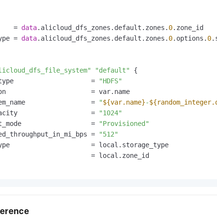
一个 AI 助手
即刻拥有 DeepSeek-R1 满血版
超强辅助，Bol
在企业官网、通讯软件中为客户提供 AI 客服
多种方案随心选，轻松解锁专属 DeepSeek
    = 
data
.alicloud_dfs_zones.default.zones.
0
.zone_id

ype = 
data
.alicloud_dfs_zones.default.zones.
0
.options.
0
.
licloud_dfs_file_system"
"default"
 {

type                    = 
"HDFS"
on                      = var.name

em_name                 = 
"
${var.name}
-
${random_integer.
acity                   = 
"1024"
t_mode                  = 
"Provisioned"
ed_throughput_in_mi_bps = 
"512"
ype                     = local.storage_type

                        = local.zone_id

erence