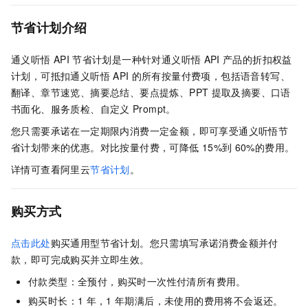
节省计划介绍
通义听悟
API
节省计划是一种针对通义听悟
API
产品的折扣权益
计划，可抵扣通义听悟
API
的所有按量付费项，包括语音转写、
翻译、章节速览、摘要总结、要点提炼、PPT
提取及摘要、口语
书面化、服务质检、自定义
Prompt。
您只需要承诺在一定期限内消费一定金额，即可享受通义听悟节
省计划带来的优惠。对比按量付费，可降低
15%到
60%的费用。
详情可查看阿里云
节省计划
。
购买方式
点击此处
购买通用型节省计划。您只需填写承诺消费金额并付
款，即可完成购买并立即生效。
付款类型：全预付，购买时一次性付清所有费用。
购买时长：1
年，1
年期满后，未使用的费用将不会返还。