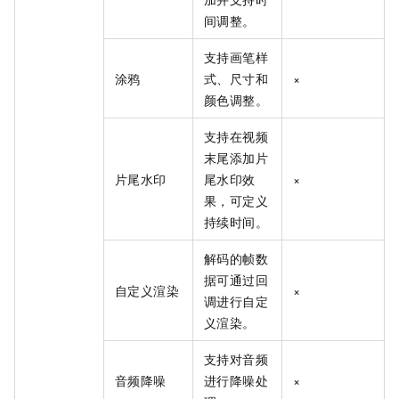
间调整。
支持画笔样
涂鸦
式、尺寸和
×
颜色调整。
支持在视频
末尾添加片
片尾水印
尾水印效
×
果，可定义
持续时间。
解码的帧数
据可通过回
自定义渲染
×
调进行自定
义渲染。
支持对音频
音频降噪
进行降噪处
×