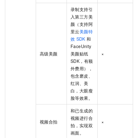
录制支持引
入第三方美
颜（支持阿
里云
美颜特
效
SDK
和
FaceUnity
高级美颜
美颜贴纸
×
SDK，有额
外费用），
包含磨皮、
红润、美
白，大眼瘦
脸等效果。
和已生成的
视频进行合
视频合拍
×
拍，实现双
画面。