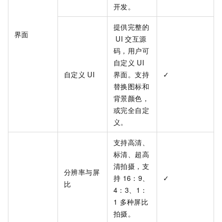
开发。
提供完整的
界面
UI
交互源
码，用户可
自定义
UI
自定义
UI
界面。支持
✓
替换图标和
背景颜色，
或完全自定
义。
支持高清、
标清、超高
清拍摄，支
分辨率与屏
持
16：9、
✓
比
4：3、1：
1
多种屏比
拍摄。