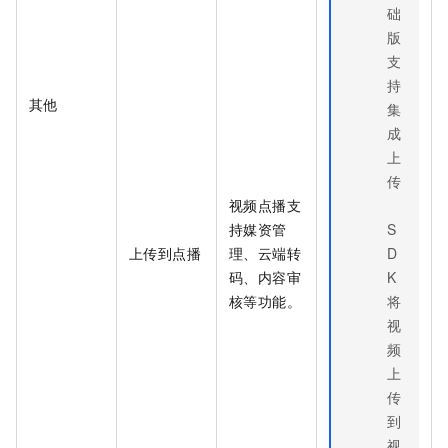
础
版
支
持
其他
集
成
上
传
视频点播支
持媒资管
S
上传到点播
理、云端转
D
码、内容审
K
核等功能。
将
视
频
上
传
到
视