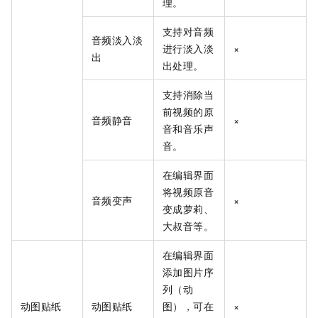
理。
支持对音频
音频淡入淡
进行淡入淡
×
出
出处理。
支持消除当
前视频的原
音频静音
×
音和音乐声
音。
在编辑界面
将视频原音
音频变声
×
变成萝莉、
大叔音等。
在编辑界面
添加图片序
列（动
动图贴纸
动图贴纸
图），可在
×