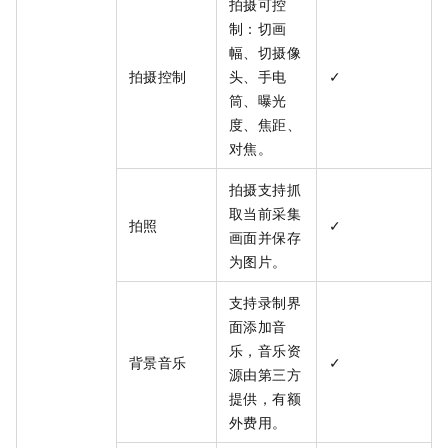
拍摄可控
制：切画
幅、切摄像
拍摄控制
头、手电
✓
筒、曝光
度、焦距、
对焦。
拍摄支持抓
取当前采集
拍照
✓
画面并保存
为图片。
支持录制界
面添加音
乐，音乐资
背景音乐
✓
源由第三方
提供，有额
外费用。