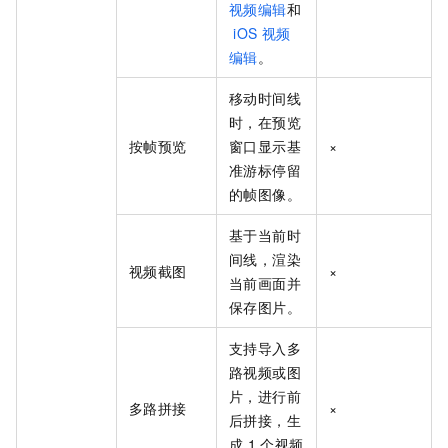
视频编辑
和
iOS
视频
编辑
。
移动时间线
时，在预览
按帧预览
窗口显示基
×
准游标停留
的帧图像。
基于当前时
间线，渲染
视频截图
×
当前画面并
保存图片。
支持导入多
路视频或图
片，进行前
多路拼接
×
后拼接，生
成
1
个视频