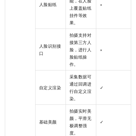
能，在人脸
人脸贴纸
×
上覆盖贴纸
挂件等效
果。
拍摄支持对
接第三方人
人脸识别接
脸，进行人
×
口
脸贴纸操
作。
采集数据可
通过回调进
自定义渲染
✓
行自定义渲
染。
拍摄实时美
颜，平滑无
基础美颜
✓
极调整强
度。