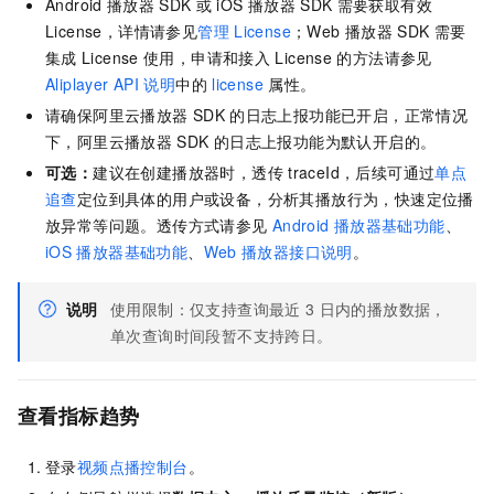
Android
播放器
SDK
或
iOS
播放器
SDK
需要获取有效
License，详情请参见
管理
License
；Web
播放器
SDK
需要
集成
License
使用，申请和接入
License
的方法请参见
Aliplayer API
说明
中的
license
属性。
请确保阿里云播放器
SDK
的日志上报功能已开启，正常情况
下，阿里云播放器
SDK
的日志上报功能为默认开启的。
可选：
建议在创建播放器时，透传
traceId，后续可通过
单点
追查
定位到具体的用户或设备，分析其播放行为，快速定位播
放异常等问题。透传方式请参见
Android
播放器基础功能
、
iOS
播放器基础功能
、
Web
播放器接口说明
。
说明
使用限制：仅支持查询最近
3
日内的播放数据，
单次查询时间段暂不支持跨日。
查看指标趋势
登录
视频点播控制台
。