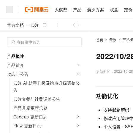
大模型
产品
解决方案
权益
定价
官方文档
云效
大模型
产品
解决方案
权益
定价
云市场
伙伴
服务
了解阿里云
精选产品
精选解决方案
普惠上云
产品定价
精选商城
成为销售伙伴
售前咨询
为什么选择阿里云
千问AI平台
云效
产品概
首页
了解云产品的定价详情
大模型服务平台百炼
千问办公，解锁你的工作
普惠上云 官方力荐
分销伙伴
在线服务
网站建设
什么是云计算
大
大模型服务与应用平台
企业级Agent产品，直接
云服务器38元/年起，超
2022/10
产品概述
咨询伙伴
多端小程序
技术领先
云上成本管理
售后服务
千问大模型
Agency Agents：拥
官方推荐返现计划
大模型
产品简介
大模型
精选产品
精选解决方案
Salesforce 国际版订阅
稳定可靠
管理和优化成本
多元化、高性能、安全可靠
推荐新用户得奖励，单订单
更新时间：
2022-10-28
销售伙伴合作计划
动态与公告
自助服务
友盟天域
安全合规
人工智能与机器学习
AI
文本生成
无影云电脑
HappyHorse 打造一
云工开物
云效 AI 助手升级及站点升级调整公
无影生态合作计划
在线服务
观测云
分析师报告
随时随地安全接入的云上超
高校专属算力普惠，学生认
告
计算
互联网应用开发
Qwen3.8-Max
HOT
功能优化
Salesforce On Alibaba C
工单服务
云效套餐与计费调整公告
智能体时代全能旗舰模型
Tuya 物联网平台阿里云
研究报告与白皮书
云解析DNS
快速拥有专属 OpenClaw
Consulting Partner 合
大数据
容器
免费试用
短信专区
产品月度更新总览
支持邮箱解绑
蓝凌 OA
Qwen3.7-Plus
AI 大模型销售与服务生
现代化应用
存储
天池大赛
Codeup 更新日志
能看、能想、能动手的多模
修改应用管理
云原生大数据计算服务 Max
解决方案免费试用 新老
电子合同
Flow 更新日志
面向分析的企业级SaaS模
最高领取价值200元试用
安全
个人设置 - S
网络与CDN
AI 算法大赛
Qwen3-VL-Plus
畅捷通