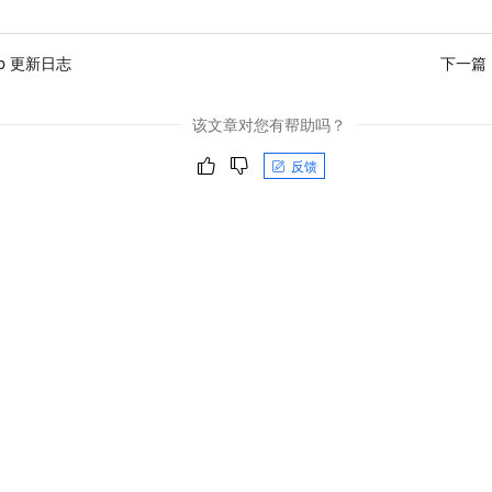
服务生态伙伴
视觉 Coding、空间感知、多模态思考等全面升级
1M上下文，专为长程任务能力而生
云工开物
企业应用
Night Plan 支持 Qwen 3.8-Max
AI 办公
NEW
Red Hat
30+ 款产品免费体验
夜间 5 折，Qwen/Meoo/TokenPlan 客户专享
AI智能应用
科研合作
hub 更新日志
下一篇
ERP
堂（旗舰版）
SUSE
智能客服
AI 应用构建
大模型原生
CRM
2个月
自动承接线索
该文章对您有帮助吗？
建站小程序
Qoder
大模型服务平台百炼-应用模版
OA 办公系统
HOT
NEW
面向真实软件
反馈
个人版上线、团队版降价；千问3.8-Max首发发尝鲜
丰富多元化的应用模版和解决方案
力提升
财税管理
模板建站
万有无界
大模型服务平台百炼-智能体
400电话
定制建站
的模型效果
灵活可视化地构建企业级 Agent
方案
广告营销
模板小程序
秒悟
人工智能平台 PAI
定制小程序
云端极速 AI 
新一代 AI 视频生成模型，深度适配广告营销等场景
AI Native 的算法工程平台，一站式完成建模、训练、推理服务部署
APP 开发
建站系统
AI 应用
10分钟微调：让0.6B模型媲美235B模型
多模态数据信
依托云原生高可用架构,实现Dify私有化部署
用1%尺寸在特定领域达到大模型90%以上效果