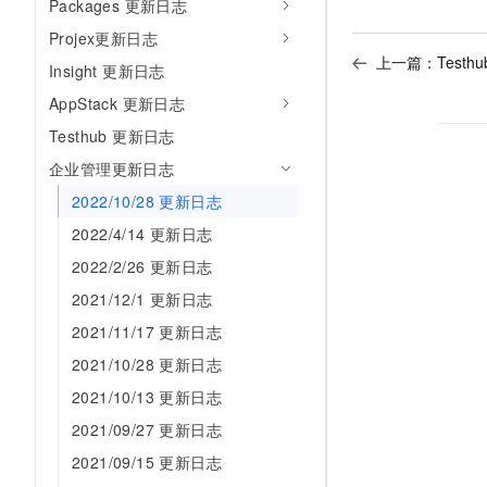
Packages 更新日志
AI 产品 免费试用
网络
安全
云开发大赛
Tableau 订阅
Projex更新日志
1亿+ 大模型 tokens 和 
上一篇：
Test
可观测
入门学习赛
中间件
Insight 更新日志
AI空中课堂在线直播课
140+云产品 免费试用
大模型服务
AppStack 更新日志
上云与迁云
产品新客免费试用，最长1
数据库
生态解决方案
Testhub 更新日志
千问AI平台-Token Plan
企业出海
大模型ACA认证体验
大数据计算
企业管理更新日志
助力企业全员 AI 认知与能
行业生态解决方案
政企业务
2022/10/28 更新日志
媒体服务
千问AI平台-模型体验
开发者生态解决方案
2022/4/14 更新日志
在线体验全尺寸、多种模态
企业服务与云通信
AI 开发和 AI 应用解决
2022/2/26 更新日志
Happy 系列大模型
域名与网站
2021/12/1 更新日志
2021/11/17 更新日志
终端用户计算
2021/10/28 更新日志
Serverless
大模型解决方案
2021/10/13 更新日志
开发工具
2021/09/27 更新日志
快速部署 Dify，高效搭建 
2021/09/15 更新日志
迁移与运维管理