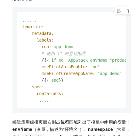
......
template:
metadata:
labels:
run:
app-demo
# 使用 if 差异化配置
        {{
-
if
eq
.AppStack.envName
"productio
msePilotAutoEnable:
"on"
msePilotCreateAppName:
"app-demo"
        {{
-
end
}}

spec:
containers:
......
编辑应用编排页面右侧
占位符
区域列出了模板中使用的变量：
envName
（变量，描述为"环境名"）、
namespace
（常量，