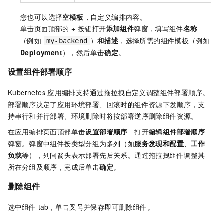
您也可以选择
空模板
，自定义编排内容。
单击页面顶部的
+
按钮打开
添加组件
弹窗，填写组件
名称
（例如
）和
描述
，选择所需的组件模板（例如
my-backend
Deployment
），然后单击
确定
。
设置组件部署顺序
Kubernetes
应用编排支持通过拖拉拽自定义调整组件部署顺序。
部署顺序决定了应用环境部署、回滚时的组件资源下发顺序，支
持串行和并行部署。环境删除时将按部署逆序删除组件资源。
在应用编排页面顶部单击
设置部署顺序
，打开
编辑组件部署顺序
弹窗。弹窗中组件按类型分组为多列（如
服务发现和配置
、
工作
负载
等），列间箭头表示部署先后关系。通过拖拉拽组件调整其
所在分组及顺序，完成后单击
确定
。
删除组件
选中组件
tab，单击叉号并保存即可删除组件。