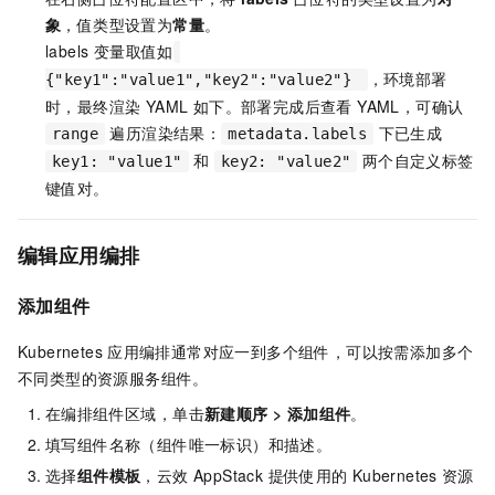
象
，值类型设置为
常量
。
labels 变量取值如
，环境部署
{"key1":"value1","key2":"value2"}
时，最终渲染 YAML 如下。部署完成后查看 YAML，可确认
遍历渲染结果：
下已生成
range
metadata.labels
和
两个自定义标签
key1: "value1"
key2: "value2"
键值对。
编辑应用编排
添加组件
Kubernetes
应用编排通常对应一到多个组件，可以按需添加多个
不同类型的资源服务组件。
在编排组件区域，单击
新建顺序
>
添加组件
。
填写组件名称（组件唯一标识）和描述。
选择
组件模板
，云效 AppStack 提供使用的
Kubernetes
资源