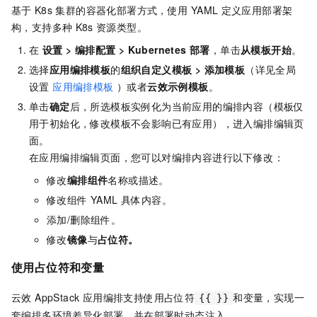
基于
K8s
集群的容器化部署方式，使用
YAML
定义应用部署架
构，支持多种
K8s
资源类型。
在
设置
>
编排配置
>
Kubernetes 部署
，单击
从模板开始
。
选择
应用编排模板
的
组织自定义模板
>
添加模板
（详见全局
设置
应用编排模板
）或者
云效示例模板
。
单击
确定
后，所选模板实例化为当前应用的编排内容（模板仅
用于初始化，修改模板不会影响已有应用），进入编排编辑页
面。
在应用编排编辑页面，您可以对编排内容进行以下修改：
修改
编排组件
名称或描述。
修改组件 YAML 具体内容。
添加/删除组件。
修改
镜像
与
占位符。
使用占位符和变量
云效 AppStack 应用编排支持使用占位符
和变量，实现一
{{ }}
套编排多环境差异化部署，并在部署时动态注入。