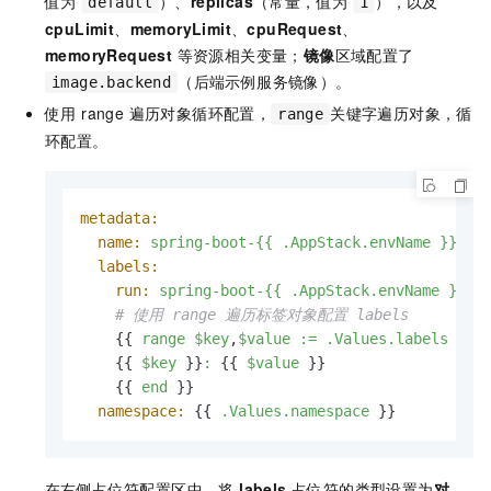
值为
）、
replicas
（常量，值为
），以及
default
1
cpuLimit
、
memoryLimit
、
cpuRequest
、
memoryRequest
等资源相关变量；
镜像
区域配置了
（后端示例服务镜像）。
image.backend
使用 range 遍历对象循环配置，
关键字遍历对象，循
range
环配置。
metadata:
name:
spring-boot-{{
.AppStack.envName
}}
labels:
run:
spring-boot-{{
.AppStack.envName
}}
# 使用 range 遍历标签对象配置 labels
    {{ 
range
$key
,
$value
:=
.Values.labels
 }}

    {{ 
$key
 }}
:
 {{ 
$value
 }}

    {{ 
end
 }}

namespace:
 {{ 
.Values.namespace
 }}
在右侧占位符配置区中，将
labels
占位符的类型设置为
对