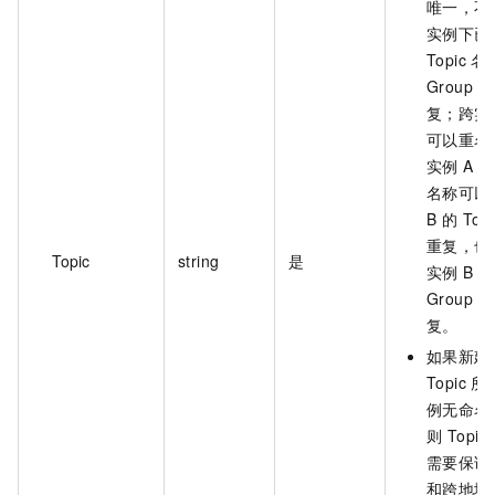
唯一，不
实例下已
Topic 
Group I
复；跨实
可以重名
实例 A 的 
名称可以
B 的 Top
重复，也
Topic
string
是
实例 B 的
Group I
复。
如果新建
Topic 
例无命名
则 Topi
需要保证
和跨地域