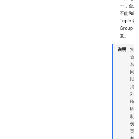
一，全局
不能和已
Topic 
Group I
复。
说明
实例
否有
名空
间，
以在
消息
列
Roc
MQ
制台
例详
页面
基础