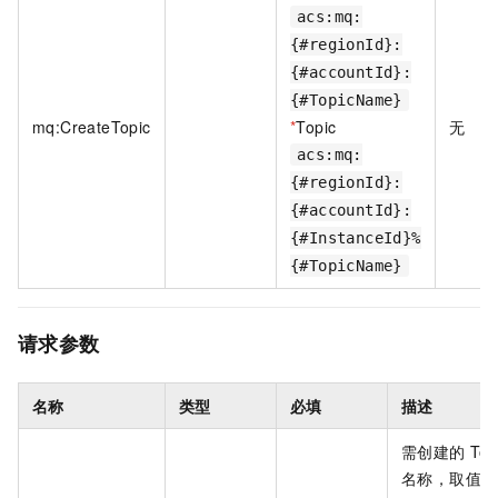
acs:mq:
{#regionId}:
{#accountId}:
{#TopicName}
mq:CreateTopic
*
Topic
无
acs:mq:
{#regionId}:
{#accountId}:
{#InstanceId}%
{#TopicName}
请求参数
名称
类型
必填
描述
需创建的 Top
名称，取值说