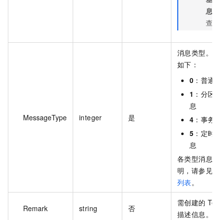
息区
查看
消息类型。取
如下：
0
：普通
1
：分区
息
MessageType
integer
是
4
：事务
5
：定时/
息
各类型消息的
明，请参见
消
列表
。
需创建的 Top
Remark
string
否
描述信息。