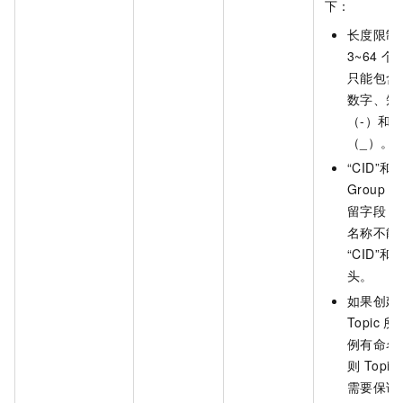
下：
长度限制
3~64 
只能包含
数字、短
（-）和
（_）。
“CID”和“
Group I
留字段，T
名称不能
“CID”和“
头。
如果创建
Topic 
例有命名
则 Topi
需要保证