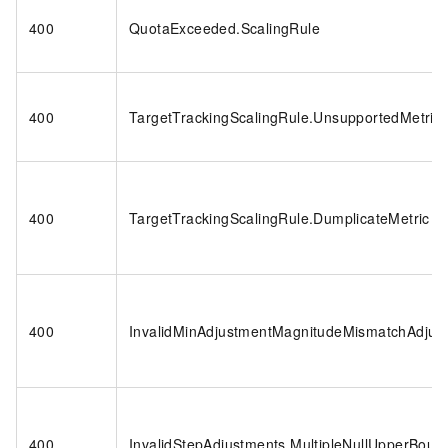
400
QuotaExceeded.ScalingRule
400
TargetTrackingScalingRule.UnsupportedMetric
400
TargetTrackingScalingRule.DumplicateMetric
400
InvalidMinAdjustmentMagnitudeMismatchAdjus
400
InvalidStepAdjustments.MultipleNullUpperBoun