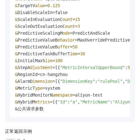
&
TargetV
alue
=
0.125
&
&
ScaleInEvaluationC
ount
=
15
&
ScaleOutEvaluationC
ount
=
3
&
PredictiveScalingM
ode
=
&
PredictiveValueB
ehavior
=
&
PredictiveValueB
uffer
=
50
&
PredictiveTaskBufferT
ime
=
30
&
InitialMaxS
ize
=
100
&
StepA
djustment
=
[
{
"MetricIntervalUpperBound"
:
5.0
,
"
&
&
AlarmD
imension
=
[
{
"DimensionKey"
:
"rulePool"
,
"Dimen
&
MetricT
ype
=
&
HybridMonitorN
amespace
=
&
HybridM
etrics
=
[
{
"Id"
:
"a"
,
"MetricName"
:
"AliyunSmq_
&公共请求参数
正常返回示例