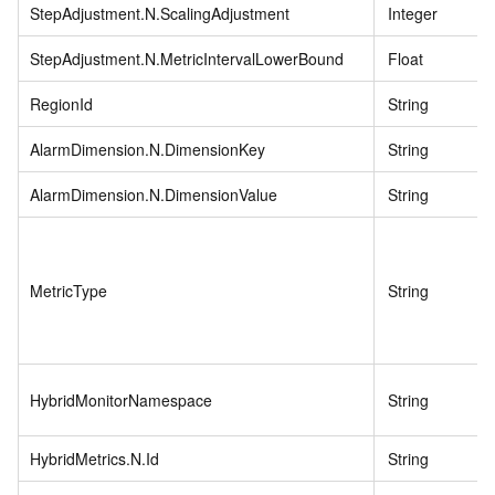
StepAdjustment.N.ScalingAdjustment
Integer
StepAdjustment.N.MetricIntervalLowerBound
Float
RegionId
String
AlarmDimension.N.DimensionKey
String
AlarmDimension.N.DimensionValue
String
MetricType
String
HybridMonitorNamespace
String
HybridMetrics.N.Id
String