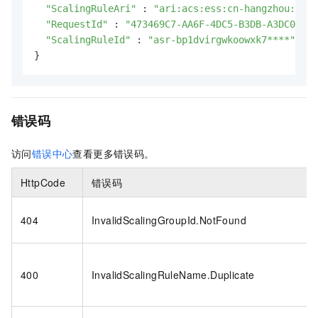
"ScalingRuleAri"
 : 
"ari:acs:ess:cn-hangzhou:1406
"RequestId"
 : 
"473469C7-AA6F-4DC5-B3DB-A3DC0DE3*
"ScalingRuleId"
 : 
"asr-bp1dvirgwkoowxk7****"
}
错误码
访问
错误中心
查看更多错误码。
HttpCode
错误码
404
InvalidScalingGroupId.NotFound
400
InvalidScalingRuleName.Duplicate