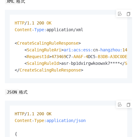
格式
XML
HTTP
/
1.1
200
OK
Content
-
Type:
application/xml

<
CreateScalingRuleResponse
>

    <
ScalingRuleAri
>
ari:
acs:
ess:
cn-
hangzhou:
140692
    <
RequestId
>
473469
C7-
AA6F
-4
DC5-
B3DB
-
A3DC0DE3
***
    <
ScalingRuleId
>asr-bp1dvirgwkoowxk7****</
Scali
</
CreateScalingRuleResponse
>
格式
JSON
HTTP
/
1.1
200
OK
Content
-
Type
:application/json
{
