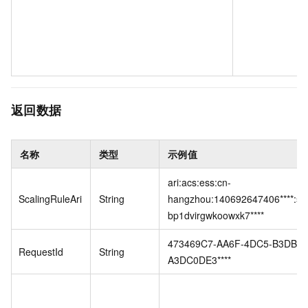
返回数据
名称
类型
示例值
ari:acs:ess:cn-
ScalingRuleAri
String
hangzhou:140692647406****:scal
bp1dvirgwkoowxk7****
473469C7-AA6F-4DC5-B3DB-
RequestId
String
A3DC0DE3****