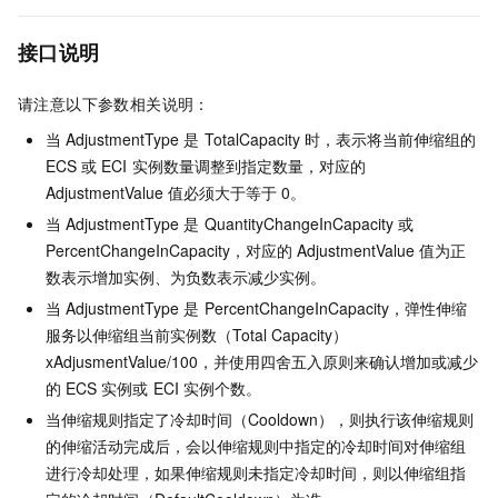
接口说明
请注意以下参数相关说明：
当
AdjustmentType
是
TotalCapacity
时，表示将当前伸缩组的
ECS
或
ECI
实例数量调整到指定数量，对应的
AdjustmentValue
值必须大于等于
0。
当
AdjustmentType
是
QuantityChangeInCapacity
或
PercentChangeInCapacity，对应的
AdjustmentValue
值为正
数表示增加实例、为负数表示减少实例。
当
AdjustmentType
是
PercentChangeInCapacity，弹性伸缩
服务以伸缩组当前实例数（Total Capacity）
xAdjusmentValue/100，并使用四舍五入原则来确认增加或减少
的
ECS
实例或
ECI
实例个数。
当伸缩规则指定了冷却时间（Cooldown），则执行该伸缩规则
的伸缩活动完成后，会以伸缩规则中指定的冷却时间对伸缩组
进行冷却处理，如果伸缩规则未指定冷却时间，则以伸缩组指