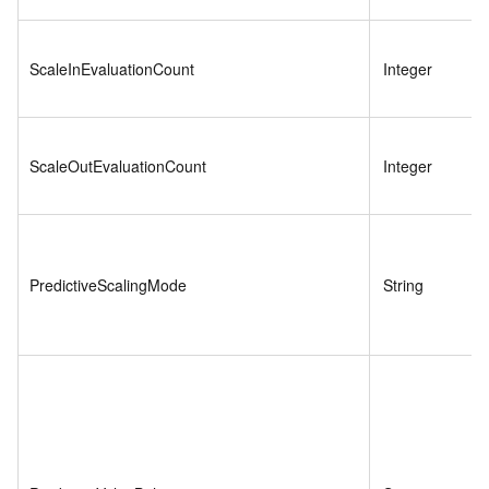
ScaleInEvaluationCount
Integer
ScaleOutEvaluationCount
Integer
PredictiveScalingMode
String