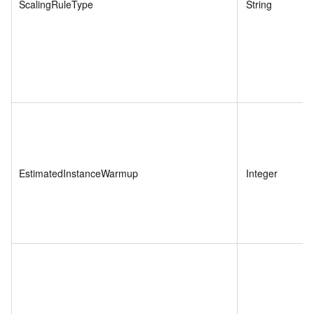
ScalingRuleType
String
EstimatedInstanceWarmup
Integer