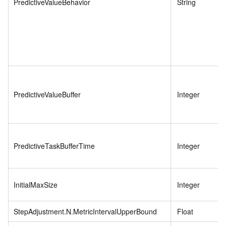
PredictiveValueBehavior
String
PredictiveValueBuffer
Integer
PredictiveTaskBufferTime
Integer
InitialMaxSize
Integer
StepAdjustment.N.MetricIntervalUpperBound
Float