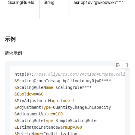
ScalingRuleId
String
asr-bp1dvirgwkoowxk7****
示例
请求示例
http(s):
//ess.aliyuncs.com/?Action=CreateScalingRu
&
&
ScalingRuleN
ame
=
&
C
ooldown
=
60
&
MinAdjustmentM
agnitude
=
1
&
AdjustmentT
ype
=
&
AdjustmentV
alue
=
100
&
ScalingRuleT
ype
=
&
EstimatedInstanceW
armup
=
300
&
MetricN
ame
=