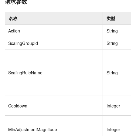
请求参数
名称
类型
Action
String
ScalingGroupId
String
ScalingRuleName
String
Cooldown
Integer
MinAdjustmentMagnitude
Integer