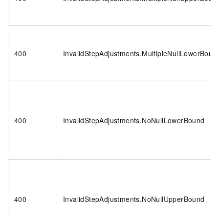
400
InvalidStepAdjustments.MultipleNullLowerBoun
400
InvalidStepAdjustments.NoNullLowerBound
400
InvalidStepAdjustments.NoNullUpperBound