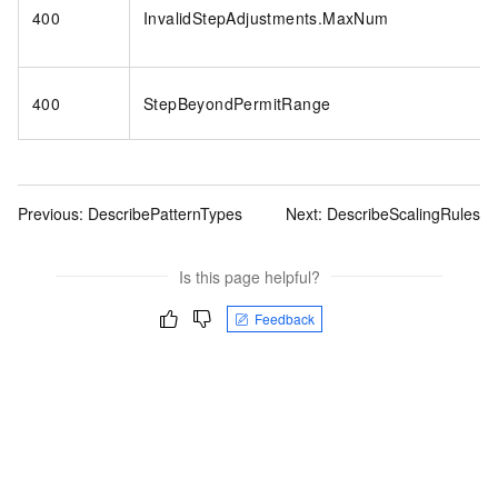
400
InvalidStepAdjustments.MaxNum
400
StepBeyondPermitRange
Previous:
DescribePatternTypes
Next:
DescribeScalingRules
Is this page helpful?
Feedback