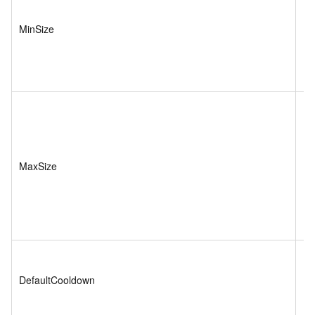
MinSize
In
MaxSize
In
DefaultCooldown
In