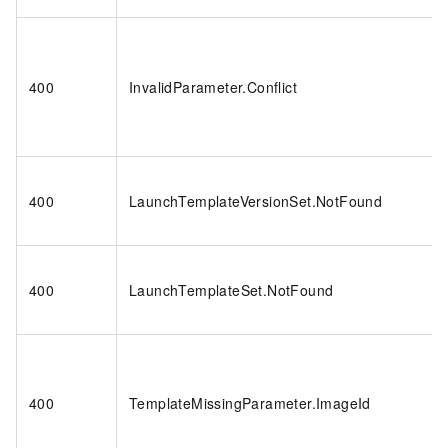
400
InvalidParameter.Conflict
400
LaunchTemplateVersionSet.NotFound
400
LaunchTemplateSet.NotFound
400
TemplateMissingParameter.ImageId