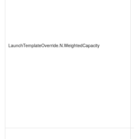
LaunchTemplateOverride.N.WeightedCapacity
In