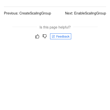
Previous:
CreateScalingGroup
Next:
EnableScalingGroup
Is this page helpful?
Feedback