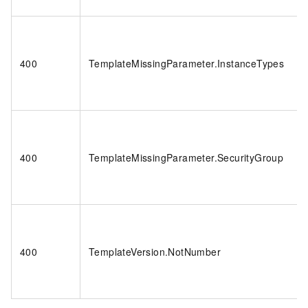
400
TemplateMissingParameter.InstanceTypes
400
TemplateMissingParameter.SecurityGroup
400
TemplateVersion.NotNumber