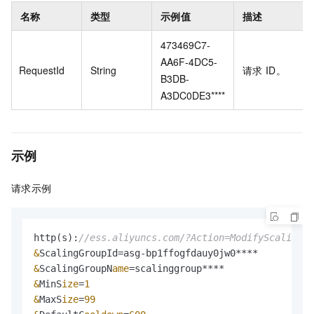
名称
类型
示例值
描述
473469C7-
AA6F-4DC5-
RequestId
String
请求
ID。
B3DB-
A3DC0DE3****
示例
请求示例
http(s):
//ess.aliyuncs.com/?Action=ModifyScalingGr
&
&
ScalingGroupN
ame
=
&
MinS
ize
=
1
&
MaxS
ize
=
99