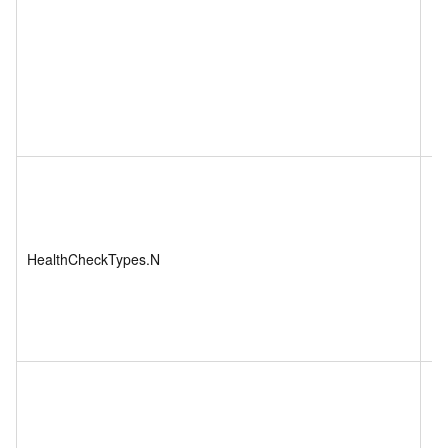
HealthCheckTypes.N
St