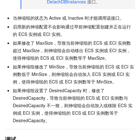
DetachDBInstances
接口。
当伸缩组的状态为
Active
或
Inactive
时才能调用该接口。
启用新的伸缩配置不会影响通过早前伸缩配置创建并正在运行
的
ECS
实例或
ECI
实例。
如果修改了
MaxSize，导致当前伸缩组的
ECS
或
ECI
实例数
超过
MaxSize，则伸缩组会自动移出
ECS
实例或
ECI
实例，
使得伸缩组的
ECS
或
ECI
实例数等于
MaxSize。
如果伸缩组修改了
MinSize，导致当前伸缩组的
ECS
或
ECI
实
例数低于
MinSize，则伸缩组会自动加入
ECS
实例或
ECI
实
例，使得伸缩组的
ECS
或
ECI
实例数等于
MinSize。
如果伸缩组设置了
DesiredCapacity
时，修改了
DesiredCapacity，导致当前伸缩组的
ECS
或
ECI
实例数与
DesiredCapacity
不一致，则伸缩组会自动加入或移除
ECS
实
例或
ECI
实例，使得伸缩组的
ECS
或
ECI
实例数等于
DesiredCapacity。
调试