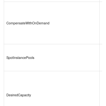
CompensateWithOnDemand
Bo
SpotInstancePools
In
DesiredCapacity
In