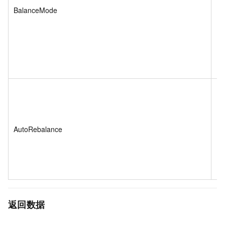
BalanceMode
St
AutoRebalance
Bo
返回数据