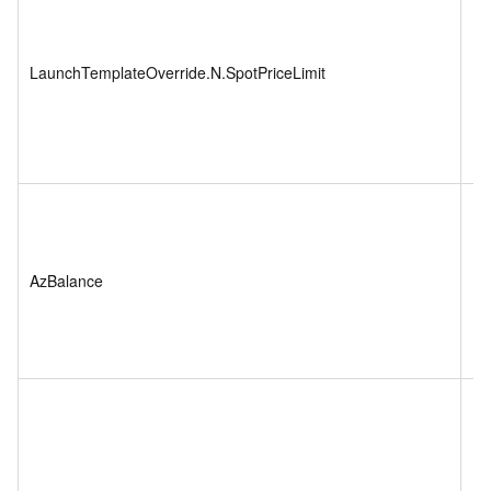
LaunchTemplateOverride.N.SpotPriceLimit
Fl
AzBalance
Bo