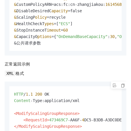
&
CustomPolicyARN=acs:fc:cn-zhangjiakou:
16145688
***
&
DisableDesiredC
apacity
=
&
ScalingP
olicy
=
&
HealthCheckT
ypes
=
[
"ECS"
&
StopInstanceT
imeout
=
60
&
CapacityO
ptions
=
{
"OnDemandBaseCapacity"
:
30
,
"OnDem
&公共请求参数
正常返回示例
格式
XML
HTTP
/
1
.
1
200
Content
-Type:application/xml

<ModifyScalingGroupResponse>
<RequestId>
473469C7
-AA6F-
4
</ModifyScalingGroupResponse>