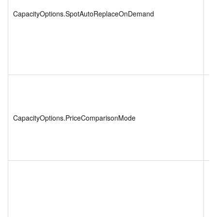
CapacityOptions.SpotAutoReplaceOnDemand
Bo
CapacityOptions.PriceComparisonMode
St