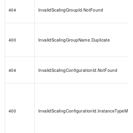
404
InvalidScalingGroupId.NotFound
400
InvalidScalingGroupName.Duplicate
404
InvalidScalingConfigurationId.NotFound
400
InvalidScalingConfigurationId.InstanceTypeMis