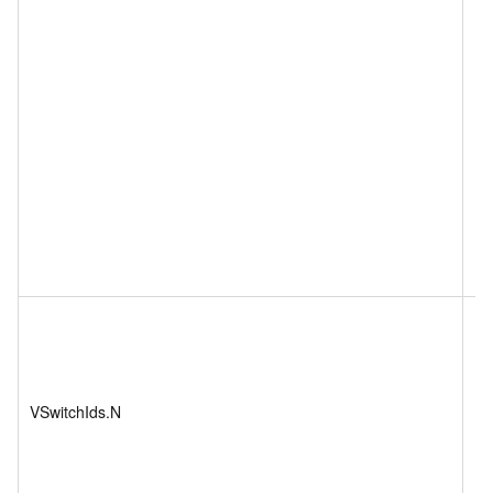
VSwitchIds.N
St