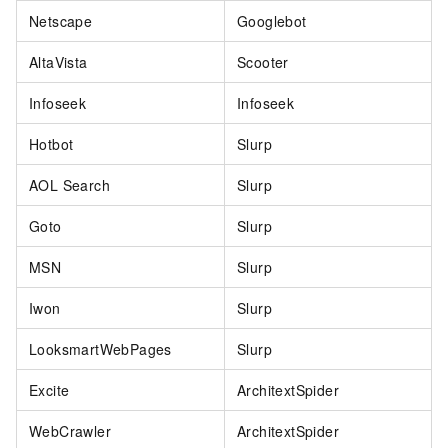
Netscape
Googlebot
AltaVista
Scooter
Infoseek
Infoseek
Hotbot
Slurp
AOL Search
Slurp
Goto
Slurp
MSN
Slurp
Iwon
Slurp
LooksmartWebPages
Slurp
Excite
ArchitextSpider
WebCrawler
ArchitextSpider