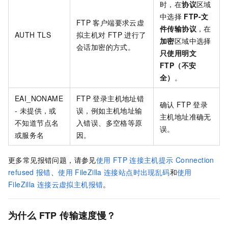
时，在
协议
区域
中选择
FTP-文
FTP
客户端要求云虚
件传输协议
，在
AUTH TLS
拟主机对
FTP
进行了
加密
区域中选择
会话加密的方式。
只使用明文
FTP（不安
全）
。
EAI_NONAME
FTP
登录主机地址错
确认
FTP
登录
- 未提供，或
误，例如主机地址输
主机地址准确无
不知道节点名
入错误、多空格等原
误。
或服务名
因。
更多常见报错问题，请参见
使用
FTP
连接主机提示
Connection
refused
报错
、
使用
FileZilla
连接站点时出现乱码
和
使用
FileZilla
连接云虚拟主机报错
。
为什么
FTP
传输速度慢？