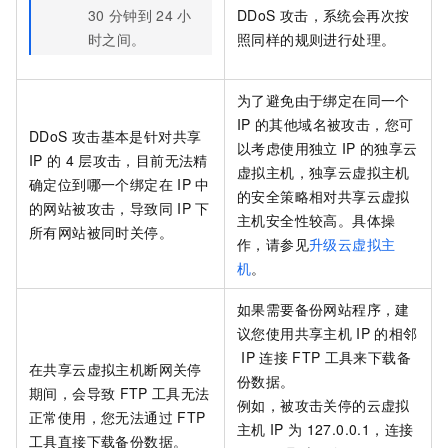
30
分钟到
24
小
DDoS
攻击，系统会再次按
时之间。
照同样的规则进行处理。
为了避免由于绑定在同一个
IP
的其他域名被攻击，您可
DDoS
攻击基本是针对共享
以考虑使用独立
IP
的独享云
IP
的
4
层攻击，目前无法精
虚拟主机，独享云虚拟主机
确定位到哪一个绑定在
IP
中
的安全策略相对共享云虚拟
的网站被攻击，导致同
IP
下
主机安全性较高。具体操
所有网站被同时关停。
作，请参见
升级云虚拟主
机
。
如果需要备份网站程序，建
议您使用共享主机
IP
的相邻
IP
连接
FTP
工具来下载备
在共享云虚拟主机断网关停
份数据。
期间，会导致
FTP
工具无法
例如，被攻击关停的云虚拟
正常使用，您无法通过
FTP
主机
IP
为
127.0.0.1，连接
工具直接下载备份数据。