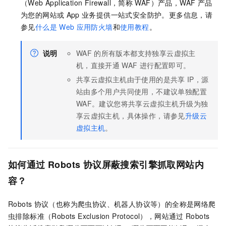
（Web Application Firewall，简称
WAF）产品，WAF
产品
为您的网站或
App
业务提供一站式安全防护。更多信息，请
参见
什么是
Web
应用防火墙
和
使用教程
。
说明
WAF
的所有版本都支持独享云虚拟主
机，直接开通
WAF
进行配置即可。
共享云虚拟主机由于使用的是共享
IP，源
站由多个用户共同使用，不建议单独配置
WAF。建议您将共享云虚拟主机升级为独
享云虚拟主机，具体操作，请参见
升级云
虚拟主机
。
如何通过
Robots
协议屏蔽搜索引擎抓取网站内
容？
Robots
协议（也称为爬虫协议、机器人协议等）的全称是网络爬
虫排除标准（Robots Exclusion Protocol），网站通过
Robots