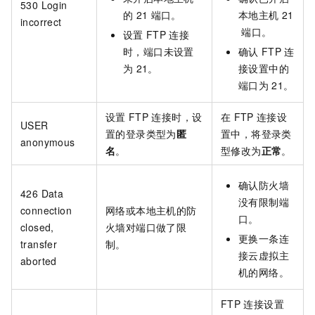
530 Login
的
21
端口。
本地主机
21
incorrect
端口。
设置
FTP
连接
时，端口未设置
确认
FTP
连
为
21。
接设置中的
端口为
21。
设置
FTP
连接时，设
在
FTP
连接设
USER
置的登录类型为
匿
置中，将登录类
anonymous
名
。
型修改为
正常
。
确认防火墙
426 Data
没有限制端
connection
网络或本地主机的防
口。
closed,
火墙对端口做了限
更换一条连
transfer
制。
接云虚拟主
aborted
机的网络。
FTP
连接设置