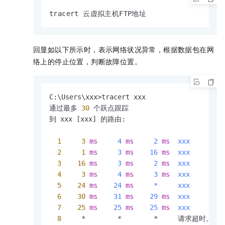
tracert 云虚拟主机FTP地址
回显如以下所示时，表示网络状况异常，根据数据包在网
络上的停止位置，判断故障位置。
C:\Users\xxx>tracert xxx

通过最多 
30
 个跃点跟踪

到 xxx [xxx] 的路由:

1
3
ms
4
ms
2
ms
xxx
2
1
ms
3
ms
16
ms
xxx
3
16
ms
3
ms
2
ms
xxx
4
3
ms
4
ms
3
ms
xxx
5
24
ms
24
ms
*     xxx
6
30
ms
31
ms
29
ms
xxx
7
25
ms
25
ms
25
ms
xxx
8
     *        *        *     请求超时。
