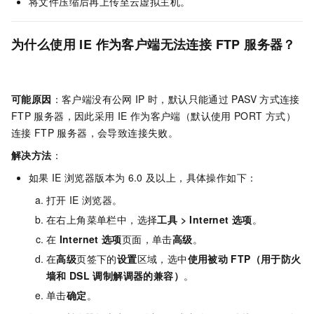
将文件压缩后再上传至云虚拟主机。
为什么使用
IE
作为客户端无法连接
FTP
服务器？
可能原因
：客户端没有公网
IP
时，默认只能通过
PASV
方式连接
FTP
服务器，因此采用
IE
作为客户端（默认使用
PORT
方式）
连接
FTP
服务器，会导致连接失败。
解决方法
：
如果
IE
浏览器版本为
6.0
及以上，具体操作如下：
打开
IE
浏览器。
在右上角菜单栏中，选择
工具
>
Internet
选项
。
在
Internet
选项
页面，单击
高级
。
在
高级
页签下的
设置
区域，选中
使用被动
FTP（用于防火
墙和
DSL
调制解调器的兼容）
。
单击
确定
。