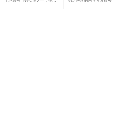
全球最热门数据库之一，提供全托管的稳定服务
稳定快速的内容分发服务