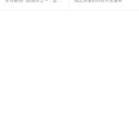
全球最热门数据库之一，提供全托管的稳定服务
稳定快速的内容分发服务