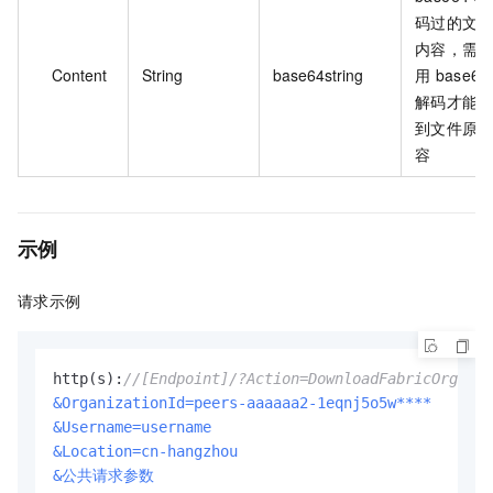
码过的文
内容，需
Content
String
base64string
用
base64
解码才能
到文件原
容
示例
请求示例
http(s):
//[Endpoint]/?Action=DownloadFabricOrganiz
&OrganizationId=peers-aaaaaa2-1eqnj5o5w****
&Username=username
&Location=cn-hangzhou
&公共请求参数