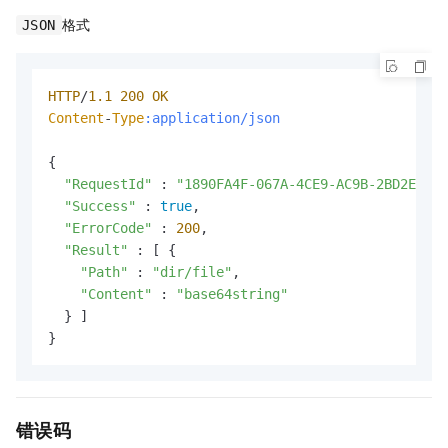
格式
JSON
HTTP
/
1.1
200
OK
Content
-
Type
:application/json
{

"RequestId"
 : 
"1890FA4F-067A-4CE9-AC9B-2BD2E58FB
"Success"
 : 
true
,

"ErrorCode"
 : 
200
,

"Result"
 : [ {

"Path"
 : 
"dir/file"
,

"Content"
 : 
"base64string"
  } ]

}
错误码