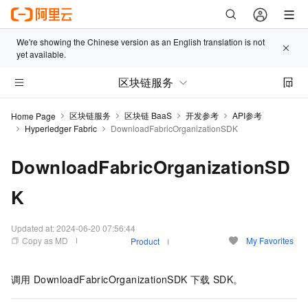
We're showing the Chinese version as an English translation is not
yet available.
区块链服务
区块链服务
区块链 BaaS
开发参考
API参考
Home Page
Hyperledger Fabric
DownloadFabricOrganizationSDK
DownloadFabricOrganizationSD
K
Updated at:
2024-06-20 07:56:44
Copy as MD
My Favorites
Product
调用
DownloadFabricOrganizationSDK
下载
SDK。