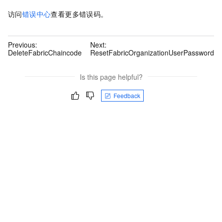
访问
错误中心
查看更多错误码。
Previous:
Next:
DeleteFabricChaincode
ResetFabricOrganizationUserPassword
Is this page helpful?
Feedback