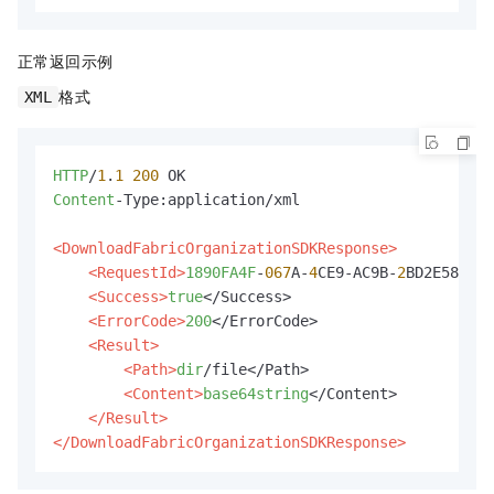
正常返回示例
格式
XML
HTTP
/
1
.
1
200
Content
-Type:application/xml

<DownloadFabricOrganizationSDKResponse>
<RequestId>
1890FA4F
-
067
A-
4
CE9-AC9B-
2
BD2E58FB5D
<Success>
true
</Success>

<ErrorCode>
200
</ErrorCode>

<Result>
<Path>
dir
/file</Path>

<Content>
base64string
</Content>

</Result>
</DownloadFabricOrganizationSDKResponse>