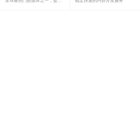
全球最热门数据库之一，提供全托管的稳定服务
稳定快速的内容分发服务