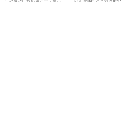
全球最热门数据库之一，提供全托管的稳定服务
稳定快速的内容分发服务