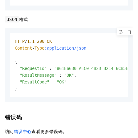
格式
JSON
HTTP
/
1.1
200
OK
Content
-
Type
:application/json
{

"RequestId"
 : 
"861E6630-AEC0-4B2D-B214-6CB5E44B7
"ResultMessage"
 : 
"OK"
,

"ResultCode"
 : 
"OK"
}
错误码
访问
错误中心
查看更多错误码。