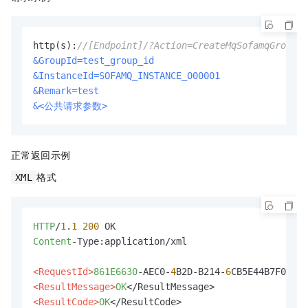
http(s):
//[Endpoint]/?Action=CreateMqSofamqGroup
&GroupId=test_group_id
&InstanceId=SOFAMQ_INSTANCE_000001
&Remark=test
&<公共请求参数>
正常返回示例
格式
XML
HTTP
/
1
.
1
200
Content
-Type:application/xml

<RequestId>
861E6630
-AEC0-
4
B2D-B214-
6
<ResultMessage>
OK
<ResultCode>
OK
</ResultCode>