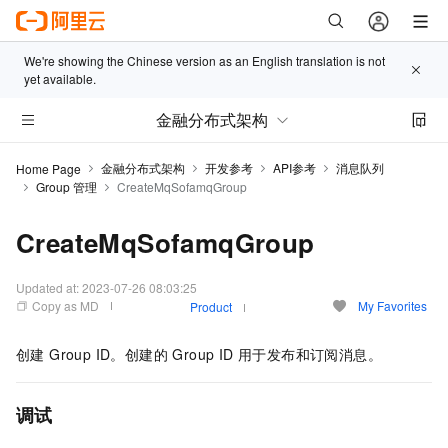
We're showing the Chinese version as an English translation is not
yet available.
金融分布式架构
金融分布式架构
开发参考
API参考
消息队列
Home Page
Group 管理
CreateMqSofamqGroup
CreateMqSofamqGroup
Updated at:
2023-07-26 08:03:25
Copy as MD
My Favorites
Product
创建 Group ID。创建的 Group ID 用于发布和订阅消息。
调试