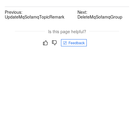
Previous:
Next:
UpdateMqSofamqTopicRemark
DeleteMqSofamqGroup
Is this page helpful?
Feedback