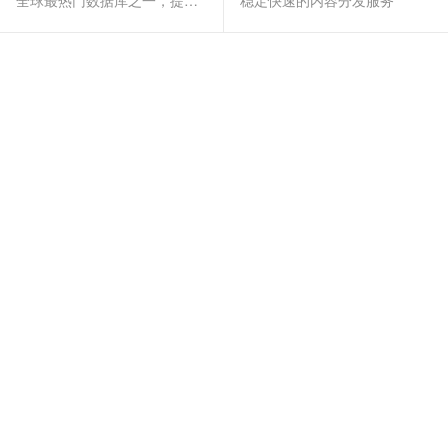
全球最热门数据库之一，提供全托管的稳定服务
稳定快速的内容分发服务