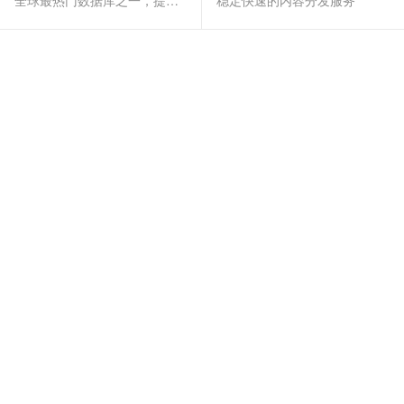
全球最热门数据库之一，提供全托管的稳定服务
稳定快速的内容分发服务