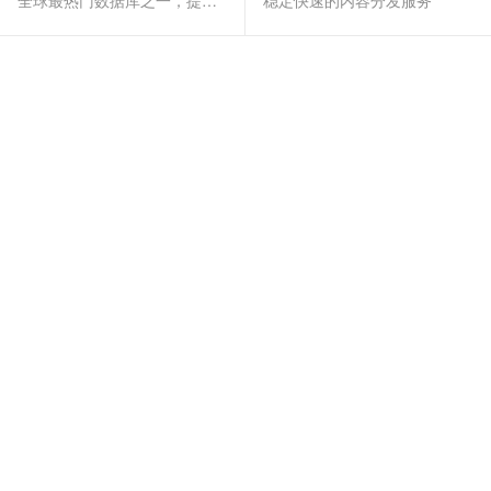
全球最热门数据库之一，提供全托管的稳定服务
稳定快速的内容分发服务