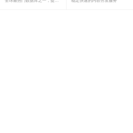
全球最热门数据库之一，提供全托管的稳定服务
稳定快速的内容分发服务