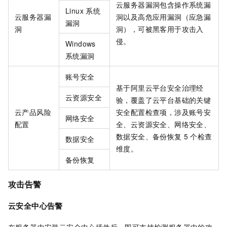
云服务器漏洞包含操作系统漏
Linux
系统
云服务器漏
洞以及高危应用漏洞（应急漏
漏洞
洞
洞），可被黑客用于攻击入
侵。
Windows
系统漏洞
账号安全
基于阿里云平台安全治理经
云资源安全
验，覆盖了云平台基础的关键
云产品风险
安全配置检查项，涉及账号安
网络安全
配置
全、云资源安全、网络安全、
数据安全、备份恢复
5
个检查
数据安全
维度。
备份恢复
攻击告警
云安全中心告警
在服务器中安装云安全中心插件后，即可支持检测服务器中的攻