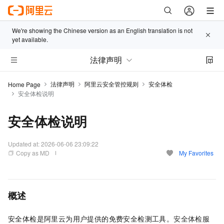
We're showing the Chinese version as an English translation is not
yet available.
法律声明
法律声明
阿里云安全管控规则
安全体检
Home Page
安全体检说明
安全体检说明
Updated at:
2026-06-06 23:09:22
Copy as MD
My Favorites
概述
安全体检是阿里云为用户提供的免费安全检测工具。
安全体检服