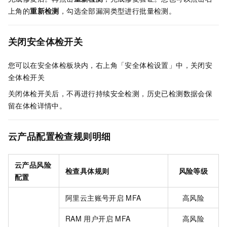
上角的
重新检测
，勾选全部漏洞类型进行批量检测。
关闭安全体检开关
您可以在安全体检板块内，右上角「安全体检设置」中，关闭安
全体检开关
关闭体检开关后，不再进行持续安全检测，历史已检测数据会保
留在体检详情中。
云产品配置检查规则明细
云产品风险
检查具体规则
风险等级
配置
阿里云主账号开启
MFA
高风险
RAM
用户开启
MFA
高风险