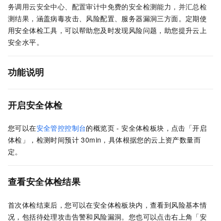
务调用云安全中心、配置审计中免费的安全检测能力，并汇总检
测结果，
涵盖病毒攻击、风险配置、服务器漏洞三方面。定期使
用安全体检工具，可以帮助您及时发现风险问题，助您提升云上
安全水平。
功能说明
开启安全体检
您可以在
安全管控控制台
的概览页 - 安全体检板块，点击「开启
体检」，检测时间预计 30min，具体根据您的云上资产数量而
定。
查看安全体检结果
首次体检结束后，您可以在安全体检板块内，查看到风险基本情
况，包括待处理攻击告警和风险漏洞。您也可以点击右上角「安