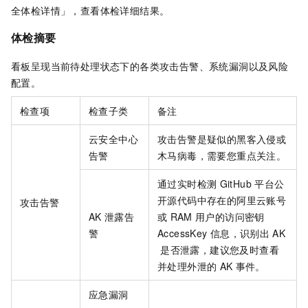
全体检详情」，查看体检详细结果。
体检摘要
看板呈现当前待处理状态下的各类攻击告警、系统漏洞以及风险
配置。
检查项
检查子类
备注
云安全中心
攻击告警是疑似的黑客入侵或
告警
木马病毒，需要您重点关注。
通过实时检测
GitHub
平台公
开源代码中存在的阿里云账号
攻击告警
AK
泄露告
或
RAM
用户的访问密钥
警
AccessKey
信息，识别出
AK
是否泄露，建议您及时查看
并处理外泄的
AK
事件。
应急漏洞