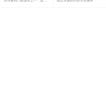
全球最热门数据库之一，提供全托管的稳定服务
稳定快速的内容分发服务