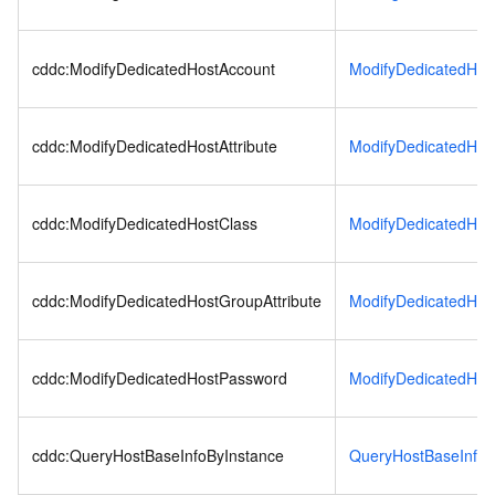
cddc:ModifyDedicatedHostAccount
ModifyDedicatedHos
cddc:ModifyDedicatedHostAttribute
ModifyDedicatedHost
cddc:ModifyDedicatedHostClass
ModifyDedicatedHos
cddc:ModifyDedicatedHostGroupAttribute
ModifyDedicatedHost
cddc:ModifyDedicatedHostPassword
ModifyDedicatedHos
cddc:QueryHostBaseInfoByInstance
QueryHostBaseInfoB