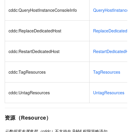
cddc:QueryHostInstanceConsoleInfo
QueryHostInstanceC
cddc:ReplaceDedicatedHost
ReplaceDedicatedHo
cddc:RestartDedicatedHost
RestartDedicatedHo
cddc:TagResources
TagResources
cddc:UntagResources
UntagResources
资源（Resource）
云数据库专属集群（cddc）
不支持在
RAM
权限策略语句