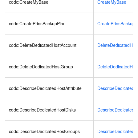
cddc:CreateMyBase
CreateMyBase
cddc:CreatePrinsBackupPlan
CreatePrinsBackupP
cddc:DeleteDedicatedHostAccount
DeleteDedicatedHos
cddc:DeleteDedicatedHostGroup
DeleteDedicatedHos
cddc:DescribeDedicatedHostAttribute
DescribeDedicatedHo
cddc:DescribeDedicatedHostDisks
DescribeDedicatedH
cddc:DescribeDedicatedHostGroups
DescribeDedicatedH