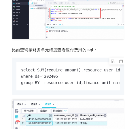
比如查询按财务单元纬度查看应付费用的
sql：
select SUM(require_amount),resource_user_id,fin
where ds='202405'

group BY  resource_user_id,finance_unit_name