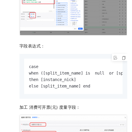
字段表达式：
case 

when ([split_item_name] is  null  or [split_
then [instance_nick]

else [split_item_name] end
加工 消费可开票(元) 度量字段：