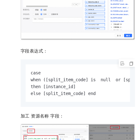
字段表达式：
case 

when ([split_item_code] is  null  or [split_
then [instance_id]

else [split_item_code] end
加工 资源名称 字段：