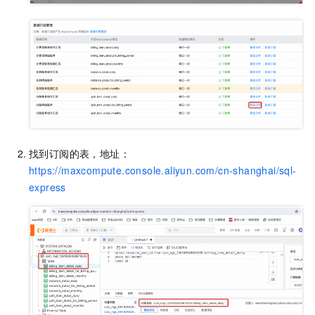
找到订阅的表，地址：
https://maxcompute.console.aliyun.com/cn-shanghai/sql-
express