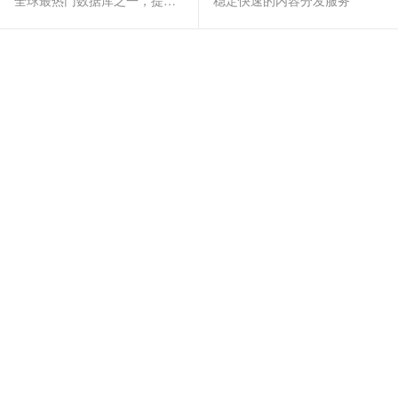
全球最热门数据库之一，提供全托管的稳定服务
稳定快速的内容分发服务