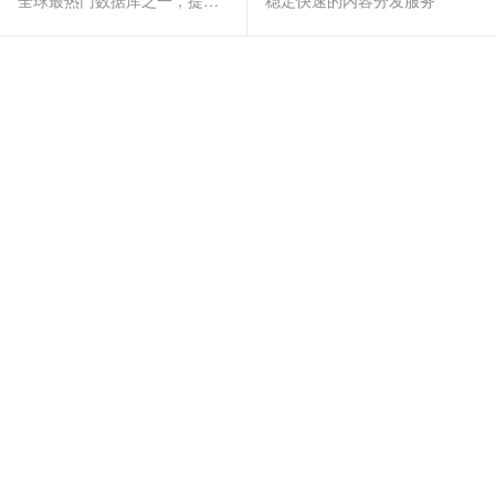
全球最热门数据库之一，提供全托管的稳定服务
稳定快速的内容分发服务