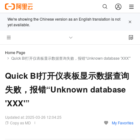
We're showing the Chinese version as an English translation is not
yet available.
Home Page
Quick BI打开仪表板显示数据查询失败，报错“Unknown database 'XXX'”
Quick BI打开仪表板显示数据查询
失败，报错“Unknown database
'XXX'”
Updated at:
2025-03-26 12:04:25
Copy as MD
My Favorites