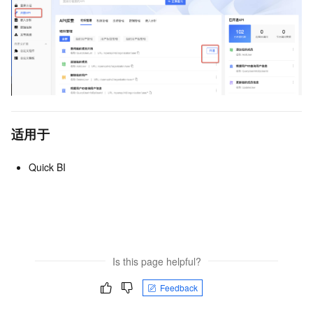
适用于
Quick BI
Is this page helpful?
Feedback