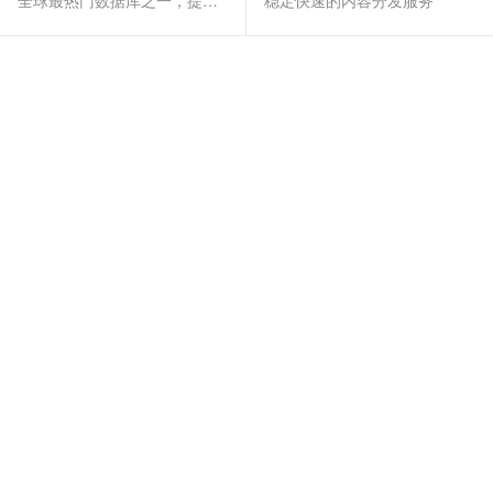
全球最热门数据库之一，提供全托管的稳定服务
稳定快速的内容分发服务