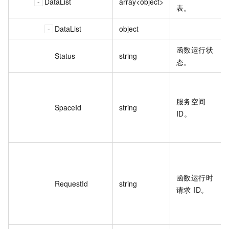
DataList
array<object>
表。
DataList
object
函数运行状
Status
string
态。
服务空间
SpaceId
string
ID。
函数运行时
RequestId
string
请求 ID。