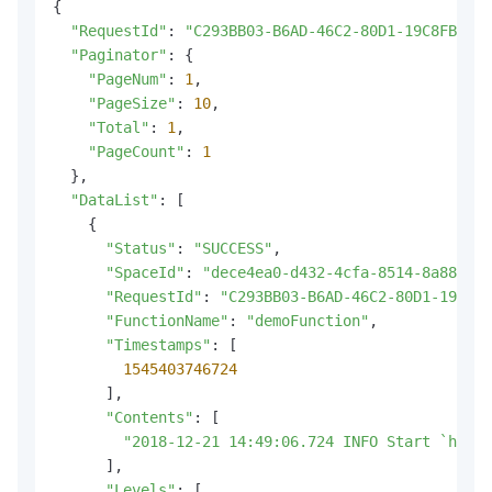
{

"RequestId"
: 
"C293BB03-B6AD-46C2-80D1-19C8FB5739
"Paginator"
: {

"PageNum"
: 
1
,

"PageSize"
: 
10
,

"Total"
: 
1
,

"PageCount"
: 
1
  },

"DataList"
: [

    {

"Status"
: 
"SUCCESS"
,

"SpaceId"
: 
"dece4ea0-d432-4cfa-8514-8a88d205
"RequestId"
: 
"C293BB03-B6AD-46C2-80D1-19C8FB
"FunctionName"
: 
"demoFunction"
,

"Timestamps"
: [

1545403746724
      ],

"Contents"
: [

"2018-12-21 14:49:06.724 INFO Start `hello
      ],

"Levels"
: [
