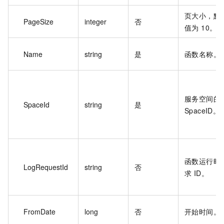
页大小，默
PageSize
integer
否
值为 10。
Name
string
是
函数名称。
服务空间的
SpaceId
string
是
SpaceID。
函数运行时
LogRequestId
string
否
求 ID。
FromDate
long
否
开始时间。