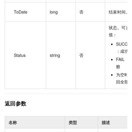
ToDate
long
否
结束时间。
状态。可选
值：
SUCCE
：成功
Status
string
否
FAIL ：
败
为空时
回全部
返回参数
名称
类型
描述