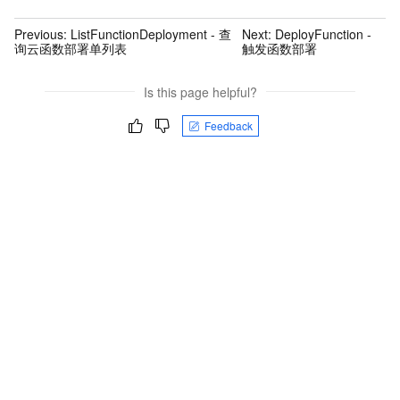
Previous:
ListFunctionDeployment - 查
Next:
DeployFunction -
询云函数部署单列表
触发函数部署
Is this page helpful?
Feedback