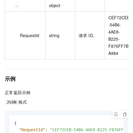
object
CEF72CEB
-54B6-
4AE8-
RequestId
string
请求 ID。
B225-
F876FF7B
A984
示例
正常返回示例
格式
JSON
{
"RequestId"
:
"CEF72CEB-54B6-4AE8-B225-F876FF7BA9